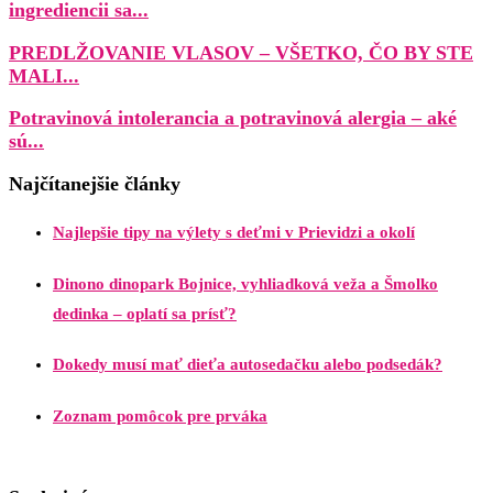
ingrediencii sa...
PREDLŽOVANIE VLASOV – VŠETKO, ČO BY STE
MALI...
Potravinová intolerancia a potravinová alergia – aké
sú...
Najčítanejšie články
Najlepšie tipy na výlety s deťmi v Prievidzi a okolí
Dinono dinopark Bojnice, vyhliadková veža a Šmolko
dedinka – oplatí sa prísť?
Dokedy musí mať dieťa autosedačku alebo podsedák?
Zoznam pomôcok pre prváka