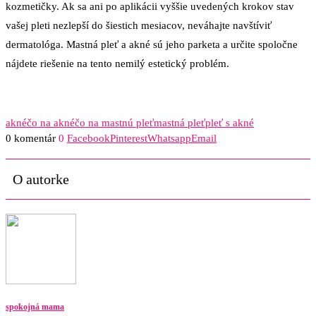
kozmetičky. Ak sa ani po aplikácii vyššie uvedených krokov stav
vašej pleti nezlepší do šiestich mesiacov, neváhajte navštíviť
dermatológa. Mastná pleť a akné sú jeho parketa a určite spoločne
nájdete riešenie na tento nemilý estetický problém.
akné
čo na akné
čo na mastnú pleť
mastná pleť
pleť s akné
0 komentár
0
Facebook
Pinterest
Whatsapp
Email
O autorke
spokojná mama