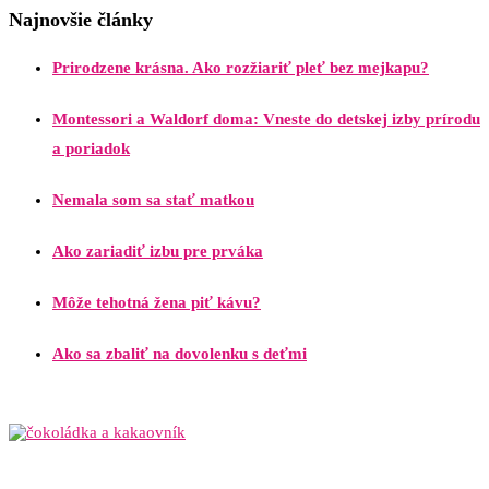
Najnovšie články
Prirodzene krásna. Ako rozžiariť pleť bez mejkapu?
Montessori a Waldorf doma: Vneste do detskej izby prírodu
a poriadok
Nemala som sa stať matkou
Ako zariadiť izbu pre prváka
Môže tehotná žena piť kávu?
Ako sa zbaliť na dovolenku s deťmi