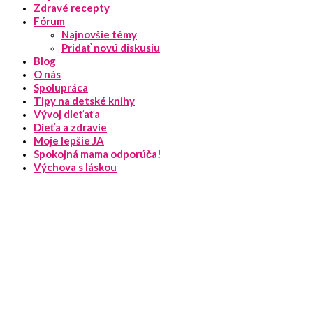
Zdravé recepty
Fórum
Najnovšie témy
Pridať novú diskusiu
Blog
O nás
Spolupráca
Tipy na detské knihy
Vývoj dieťaťa
Dieťa a zdravie
Moje lepšie JA
Spokojná mama odporúča!
Výchova s láskou