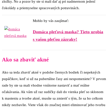
zložky. No a pozor by ste si mali dať aj pri nadmernom jedení
čokolády a priemyselne spracovaných potravinách.
Mohlo by vás zaujímať:
Domáca pleťová maska? Tieto urobia
s vašou pleťou zázraky!
Ako sa zbaviť akné
Ako sa teda zbaviť akné v podobe čiernych bodiek či nepekných
pupáčikov, keď si už na pubertálne časy ani nespomeniete? V prvom
rade by ste sa mali vhodne vnútorne nastaviť a mať reálne
očakávania. Ak vám už raz sudičky dali do vienka pleť so sklonom
k masteniu a tvorbe akné, musíte sa zmieriť s tým, že sa ho celkom
nikdy nezbavíte. Viete však do značnej mieri eliminovať jeho tvorbu