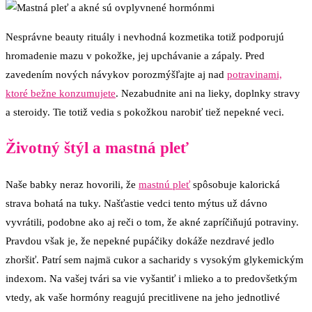
Nesprávne beauty rituály i nevhodná kozmetika totiž podporujú
hromadenie mazu v pokožke, jej upchávanie a zápaly. Pred
zavedením nových návykov porozmýšľajte aj nad
potravinami,
ktoré bežne konzumujete
. Nezabudnite ani na lieky, doplnky stravy
a steroidy. Tie totiž vedia s pokožkou narobiť tiež nepekné veci.
Životný štýl a mastná pleť
Naše babky neraz hovorili, že
mastnú pleť
spôsobuje kalorická
strava bohatá na tuky. Našťastie vedci tento mýtus už dávno
vyvrátili, podobne ako aj reči o tom, že akné zapríčiňujú potraviny.
Pravdou však je, že nepekné pupáčiky dokáže nezdravé jedlo
zhoršiť. Patrí sem najmä cukor a sacharidy s vysokým glykemickým
indexom. Na vašej tvári sa vie vyšantiť i mlieko a to predovšetkým
vtedy, ak vaše hormóny reagujú precitlivene na jeho jednotlivé