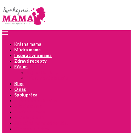
Krásna mama
Múdra mama
Inšpiratívna mama
Zdravé recepty
Fórum
Najnovšie témy
Pridať novú diskusiu
Blog
O nás
Spolupráca
Tipy na detské knihy
Vývoj dieťaťa
Dieťa a zdravie
Moje lepšie JA
Spokojná mama odporúča!
Výchova s láskou