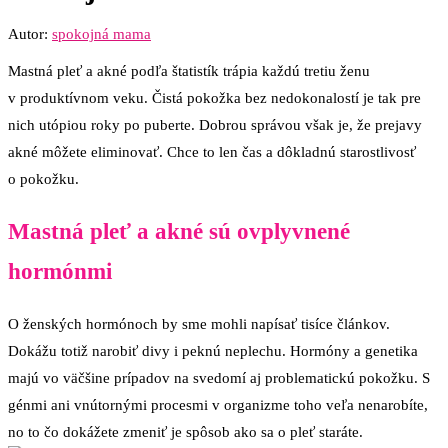
Autor:
spokojná mama
Mastná pleť a akné podľa štatistík trápia každú tretiu ženu
v produktívnom veku. Čistá pokožka bez nedokonalostí je tak pre
nich utópiou roky po puberte. Dobrou správou však je, že prejavy
akné môžete eliminovať. Chce to len čas a dôkladnú starostlivosť
o pokožku.
Mastná pleť a akné sú ovplyvnené
hormónmi
O ženských hormónoch by sme mohli napísať tisíce článkov.
Dokážu totiž narobiť divy i peknú neplechu. Hormóny a genetika
majú vo väčšine prípadov na svedomí aj problematickú pokožku. S
génmi ani vnútornými procesmi v organizme toho veľa nenarobíte,
no to čo dokážete zmeniť je spôsob ako sa o pleť staráte.