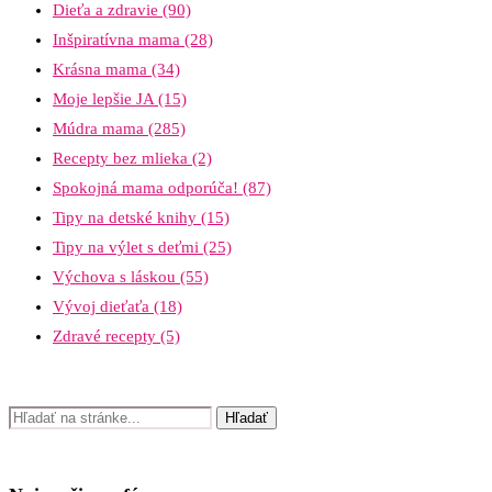
Dieťa a zdravie
(90)
Inšpiratívna mama
(28)
Krásna mama
(34)
Moje lepšie JA
(15)
Múdra mama
(285)
Recepty bez mlieka
(2)
Spokojná mama odporúča!
(87)
Tipy na detské knihy
(15)
Tipy na výlet s deťmi
(25)
Výchova s láskou
(55)
Vývoj dieťaťa
(18)
Zdravé recepty
(5)