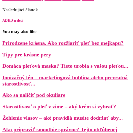
Nasledujúci článok
ADHD u detí
You may also like
Prirodzene krásna. Ako rozžiariť pleť bez mejkapu?
Tipy pre krásne pery
Domáca pleťová maska? Tieto urobia s vašou pleťou...
Ionizačný fén – marketingová bublina alebo prevratná
starostlivosť...
Ako sa nalíčiť pod okuliare
Starostlivosť o pleť v zime – aký krém si vybrať?
Žehlenie vlasov – aké pravidlá musíte dodržať aby...
Ako pripraviť smoothie správne? Tejto obľúbenej