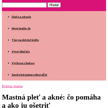
Dieťa a zdravie
Moje lepšie JA
Tipy na detské knihy
Vývoj dieťaťa
Výchova s láskou
Spokojná mama odporúča!
Krásna mama
Mastná pleť a akné: čo pomáha
a ako ju ošetriť