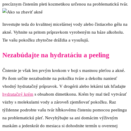
precíznym čistením pleti kozmetikou určenou na problematickú tvár.
Investujte teda do kvalitnej micelárnej vody alebo čistiaceho gélu na
akné. Vyhnite sa pritom prípravkom vyrobeným na báze alkoholu.
Tie vašu pokožku zbytočne dráždia a vysušujú.
Nezabúdajte na hydratáciu a peeling
Čistenie je však len prvým krokom v boji s mastnou pleťou a akné.
Po ňom určite nezabudnite na pokožku tváre a dekoltu naniesť
vhodný hydratačný prípravok. V drogérii alebo lekárni tak hľadajte
hydratačný krém
s obsahom dimetikonu. Krém by mal tiež vytvárať
väzby s molekulami vody a zároveň zjemňovať pokožku. Raz
týždenne podrobte vašu tvár hĺbkovému čisteniu pomocou peelingu
na problematickú pleť. Nevyhýbajte sa ani domácim výživným
maskám a jedenkrát do mesiaca si dohodnite termín u overenej