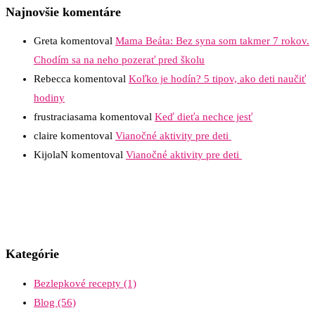
Najnovšie komentáre
Greta
komentoval
Mama Beáta: Bez syna som takmer 7 rokov.
Chodím sa na neho pozerať pred školu
Rebecca
komentoval
Koľko je hodín? 5 tipov, ako deti naučiť
hodiny
frustraciasama
komentoval
Keď dieťa nechce jesť
claire
komentoval
Vianočné aktivity pre deti
KijolaN
komentoval
Vianočné aktivity pre deti
Kategórie
Bezlepkové recepty
(1)
Blog
(56)