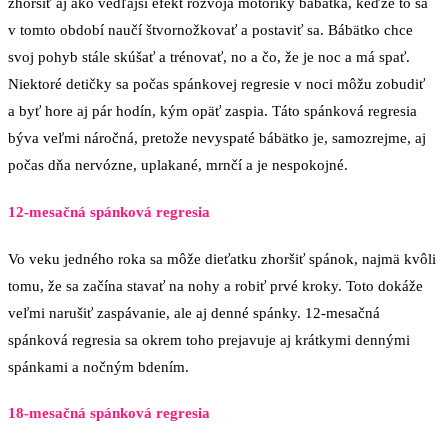
zhoršiť aj ako vedľajší efekt rozvoja motoriky bábätka, keďže to sa
v tomto období naučí štvornožkovať a postaviť sa. Bábätko chce
svoj pohyb stále skúšať a trénovať, no a čo, že je noc a má spať.
Niektoré detičky sa počas spánkovej regresie v noci môžu zobudiť
a byť hore aj pár hodín, kým opäť zaspia. Táto spánková regresia
býva veľmi náročná, pretože nevyspaté bábätko je, samozrejme, aj
počas dňa nervózne, uplakané, mrnčí a je nespokojné.
12-mesačná spánková regresia
Vo veku jedného roka sa môže dieťatku zhoršiť spánok, najmä kvôli
tomu, že sa začína stavať na nohy a robiť prvé kroky. Toto dokáže
veľmi narušiť zaspávanie, ale aj denné spánky. 12-mesačná
spánková regresia sa okrem toho prejavuje aj krátkymi dennými
spánkami a nočným bdením.
18-mesačná spánková regresia