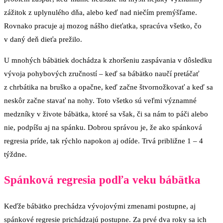
zážitok z uplynulého dňa, alebo keď nad niečím premýšľame.
Rovnako pracuje aj mozog nášho dieťatka, spracúva všetko, čo
v daný deň dieťa prežilo.
U mnohých bábätiek dochádza k zhoršeniu zaspávania v dôsledku
vývoja pohybových zručností – keď sa bábätko naučí pretáčať
z chrbátika na bruško a opačne, keď začne štvornožkovať a keď sa
neskôr začne stavať na nohy. Toto všetko sú veľmi významné
medzníky v živote bábätka, ktoré sa však, či sa nám to páči alebo
nie, podpíšu aj na spánku. Dobrou správou je, že ako spánková
regresia príde, tak rýchlo napokon aj odíde. Trvá približne 1 – 4
týždne.
Spánková regresia podľa veku bábätka
Keďže bábätko prechádza vývojovými zmenami postupne, aj
spánkové regresie prichádzajú postupne. Za prvé dva roky sa ich