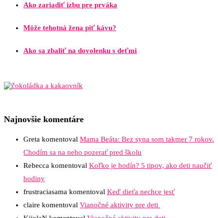
Ako zariadiť izbu pre prváka
Môže tehotná žena piť kávu?
Ako sa zbaliť na dovolenku s deťmi
Najnovšie komentáre
Greta
komentoval
Mama Beáta: Bez syna som takmer 7 rokov.
Chodím sa na neho pozerať pred školu
Rebecca
komentoval
Koľko je hodín? 5 tipov, ako deti naučiť
hodiny
frustraciasama
komentoval
Keď dieťa nechce jesť
claire
komentoval
Vianočné aktivity pre deti