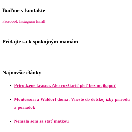
Buďme v kontakte
Facebook
Instagram
Email
Pridajte sa k spokojným mamám
Najnovšie články
Prirodzene krásna. Ako rozžiariť pleť bez mejkapu?
Montessori a Waldorf doma: Vneste do detskej izby prírodu
a poriadok
Nemala som sa stať matkou