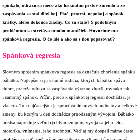
spinkalo, odrazu sa niečo ako lusknutím prstov zmenilo a zo
zaspávania sa stal dlhý boj. Plač, protest, nepokoj a spánok
krátky, alebo dokonca žiadny. Čo sa stalo? S podobným
problémom sa stretáva mnoho mamičiek. Hovoríme mu
spánková regresia. O čo ide a ako sa s ňou popasovať?
Spánková regresia
Slovným spojením spánková regresia sa označuje zhoršenie spánku
bábätka. Najlepšie si ju všimnú rodičia, ktorých bábätko spáva
dobre, pretože odrazu sa zaspávanie výrazne zhorší, rovnako tak
i samotný spánok. Príčin, prečo k spánkovej regresii dochádza, je
viacero. Tou najčastejšou je spracúvanie nových podnetov a celkové
zmeny, ku ktorým u detí dochádza prirodzeným vývojom. Bábätko
predsa napreduje veľmi rýchlym tempom, vyvíja sa jeho telo,
motorika, vnímanie, jeho osobnosť. Veď aj my dospelí máme často
problém zaspať, keď máme neustále na mysli nejaký významný