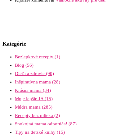
KijolaN
komentoval
Vianočné aktivity pre deti
Kategórie
Bezlepkové recepty
(1)
Blog
(56)
Dieťa a zdravie
(90)
Inšpiratívna mama
(28)
Krásna mama
(34)
Moje lepšie JA
(15)
Múdra mama
(285)
Recepty bez mlieka
(2)
Spokojná mama odporúča!
(87)
Tipy na detské knihy
(15)