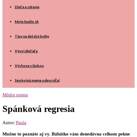
Dieťa a zdravie
Moje lepšie JA
Tipy na detské knihy
Vývoj dieťaťa
Výchova s láskou
Spokojná mama odporúča!
Múdra mama
Spánková regresia
Autor:
Paula
Možno to poznáte aj vy. Bábätko vám donedávna celkom pekne