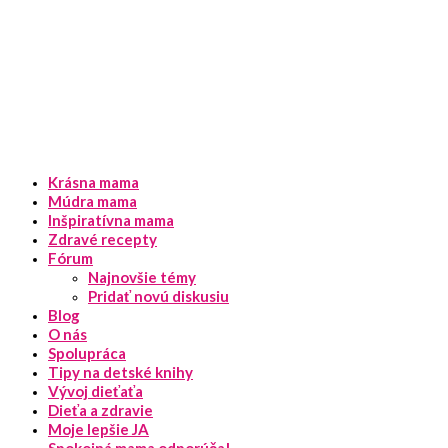
Krásna mama
Múdra mama
Inšpiratívna mama
Zdravé recepty
Fórum
Najnovšie témy
Pridať novú diskusiu
Blog
O nás
Spolupráca
Tipy na detské knihy
Vývoj dieťaťa
Dieťa a zdravie
Moje lepšie JA