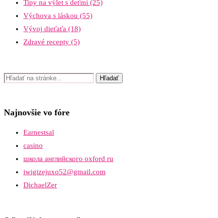
Tipy na výlet s deťmi
(25)
Výchova s láskou
(55)
Vývoj dieťaťa
(18)
Zdravé recepty
(5)
Najnovšie vo fóre
Earnestsal
casino
школа английского oxford ru
iwigizejuxo52@gmail.com
DichaelZer