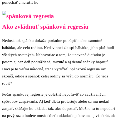
ponechať a nerušiť ho.
Ako zvládnuť spánkovú regresiu
Nedostatok spánku dokáže poriadne potrápiť nielen samotné
bábätko, ale celú rodinu. Keď v noci zle spí bábätko, jeho plač budí
všetkých ostatných. Nehovoriac o tom, že unavené dieťatko je
potom aj cez deň podráždené, mrzuté a aj denné spánky haprujú.
Hoci je to veľmi náročné, treba vydržať. Spánková regresia raz
skončí, odíde a spánok celej rodiny sa vráti do normálu. Čo teda
robiť?
Počas spánkovej regresie je dôležité nepoľaviť zo zaužívaných
spôsobov zaspávania. Aj keď dieťa protestuje alebo sa mu nedarí
zaspať, skúšajte ho ukladať tak, ako doposiaľ. Možno sa to nepodarí
na prvý raz a budete musieť dieťa ukladať opakovane aj viackrát, ale