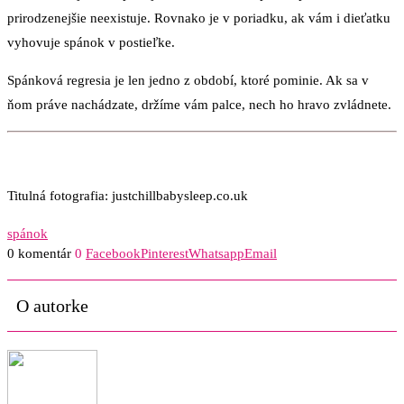
prirodzenejšie neexistuje. Rovnako je v poriadku, ak vám i dieťatku
vyhovuje spánok v postieľke.
Spánková regresia je len jedno z období, ktoré pominie. Ak sa v
ňom práve nachádzate, držíme vám palce, nech ho hravo zvládnete.
Titulná fotografia: justchillbabysleep.co.uk
spánok
0 komentár
0
Facebook
Pinterest
Whatsapp
Email
O autorke