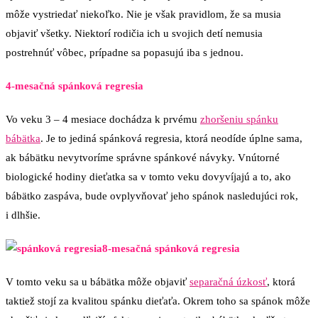
môže vystriedať niekoľko. Nie je však pravidlom, že sa musia
objaviť všetky. Niektorí rodičia ich u svojich detí nemusia
postrehnúť vôbec, prípadne sa popasujú iba s jednou.
4-mesačná spánková regresia
Vo veku 3 – 4 mesiace dochádza k prvému
zhoršeniu spánku
bábätka
. Je to jediná spánková regresia, ktorá neodíde úplne sama,
ak bábätku nevytvoríme správne spánkové návyky. Vnútorné
biologické hodiny dieťatka sa v tomto veku dovyvíjajú a to, ako
bábätko zaspáva, bude ovplyvňovať jeho spánok nasledujúci rok,
i dlhšie.
8-mesačná spánková regresia
V tomto veku sa u bábätka môže objaviť
separačná úzkosť
, ktorá
taktiež stojí za kvalitou spánku dieťaťa. Okrem toho sa spánok môže