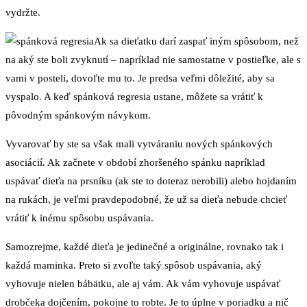
vydržte.
Ak sa dieťatku darí zaspať iným spôsobom, než
na aký ste boli zvyknutí – napríklad nie samostatne v postieľke, ale s
vami v posteli, dovoľte mu to. Je predsa veľmi dôležité, aby sa
vyspalo. A keď spánková regresia ustane, môžete sa vrátiť k
pôvodným spánkovým návykom.
Vyvarovať by ste sa však mali vytváraniu nových spánkových
asociácií. Ak začnete v období zhoršeného spánku napríklad
uspávať dieťa na prsníku (ak ste to doteraz nerobili) alebo hojdaním
na rukách, je veľmi pravdepodobné, že už sa dieťa nebude chcieť
vrátiť k inému spôsobu uspávania.
Samozrejme, každé dieťa je jedinečné a originálne, rovnako tak i
každá maminka. Preto si zvoľte taký spôsob uspávania, aký
vyhovuje nielen bábätku, ale aj vám. Ak vám vyhovuje uspávať
drobčeka dojčením, pokojne to robte. Je to úplne v poriadku a nič