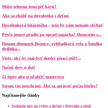
Môže tehotná žena piť kávu?
Ako sa zbaliť na dovolenku s deťmi
Dovolenková lekárnička – toto by vám nemalo chýbať
Prečo tmavé prádlo po opratí zapácha? Skoncujte s...
Dinono dinopark Bojnice, vyhliadková veža a Šmolko
dedinka...
Viete, aký by mal byť detský písací stôl?...
Nočné desy u detí
12 tipov ako si uľahčiť materstvo
Strom vás neochráni. Ako sa správať počas búrky?
Najčítanejšie články
Najlepšie tipy na výlety s deťmi v Prievidzi a okolí