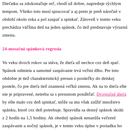
Dieťatku sa zdokonaľuje reč, chodí už dobre, napreduje rýchlym
tempom. Všetko toto musí spracovať a aj preto je preň náročné v
období okolo roka a pol zaspať a spinkať. Zároveň v tomto veku
prechádza väčšina detí na jeden spánok, čo tiež predstavuje výraznú
zmenu.
24-mesačná spánková regresia
Vo veku dvoch rokov sa stáva, že dieťa už nechce cez deň spať.
Spánok odmieta a samotné zaspávanie trvá veľmi dlho. Pre toto
obdobie je tiež charakteristický presun z postieľky do detskej
postele, čo pre dieťa tiež znamená veľkú zmenu. Ak na to dieťa ešte
nie je pripravené, netreba sa s presunom ponáhľať.
Dvojročné dieťa
by ešte malo cez deň spinkať, môže sa mu však znížiť množstvo
spánku, ktoré cez deň potrebuje. Spravidla sa denný spánok skráti
z 2 hodín na 1,5 hodiny. Ak obedný spánok nenarúša večerné
zaspávanie a nočný spánok, je v tomto veku úplne v poriadku ho