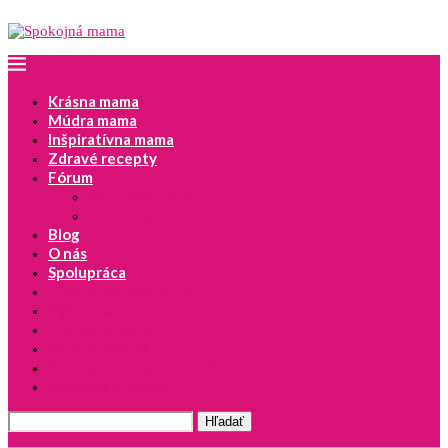
Krásna mama
Múdra mama
Inšpiratívna mama
Zdravé recepty
Fórum
Najnovšie témy
Pridať novú diskusiu
Blog
O nás
Spolupráca
Tipy na detské knihy
Vývoj dieťaťa
Dieťa a zdravie
Moje lepšie JA
Spokojná mama odporúča!
Výchova s láskou