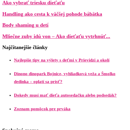
Ako vybrať triesku dieťaťu
Handling ako cesta k väčšej pohode bábätka
Body shaming u detí
Mliečne zuby idú von – Ako dieťaťu vytrhnúť...
Najčítanejšie články
Najlepšie tipy na výlety s deťmi v Prievidzi a okolí
Dinono dinopark Bojnice, vyhliadková veža a Šmolko
dedinka – oplatí sa prísť?
Dokedy musí mať dieťa autosedačku alebo podsedák?
Zoznam pomôcok pre prváka