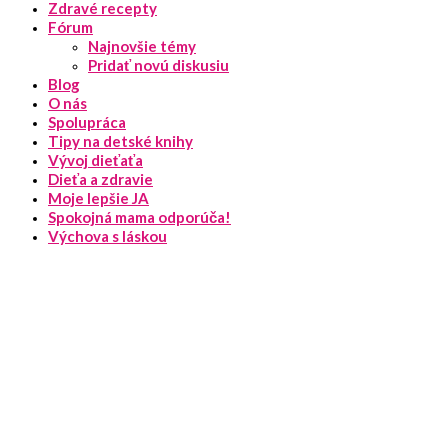
Zdravé recepty
Fórum
Najnovšie témy
Pridať novú diskusiu
Blog
O nás
Spolupráca
Tipy na detské knihy
Vývoj dieťaťa
Dieťa a zdravie
Moje lepšie JA
Spokojná mama odporúča!
Výchova s láskou