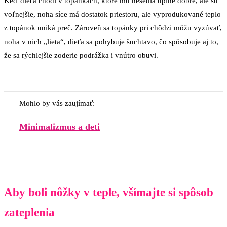
Keď dieťa chodí v topánkach, ktoré mu nesedia úplne dobre, ale sú
voľnejšie, noha síce má dostatok priestoru, ale vyprodukované teplo
z topánok uniká preč. Zároveň sa topánky pri chôdzi môžu vyzúvať,
noha v nich „lieta“, dieťa sa pohybuje šuchtavo, čo spôsobuje aj to,
že sa rýchlejšie zoderie podrážka i vnútro obuvi.
Mohlo by vás zaujímať:
Minimalizmus a deti
Aby boli nôžky v teple, všímajte si spôsob
zateplenia