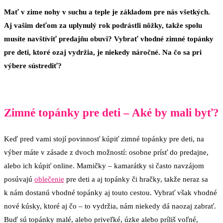
Mať v zime nohy v suchu a teple je základom pre nás všetkých.
Aj vašim deťom za uplynulý rok podrástli nôžky, takže spolu
musíte navštíviť predajňu obuvi? Vybrať vhodné zimné topánky
pre deti, ktoré ozaj vydržia, je niekedy náročné. Na čo sa pri
výbere sústrediť?
Zimné topánky pre deti – Aké by mali byť?
Keď pred vami stojí povinnosť kúpiť zimné topánky pre deti, na
výber máte v zásade z dvoch možností: osobne prísť do predajne,
alebo ich kúpiť online. Mamičky – kamarátky si často navzájom
posúvajú
oblečenie
pre deti a aj topánky či hračky, takže neraz sa
k nám dostanú vhodné topánky aj touto cestou. Vybrať však vhodné
nové kúsky, ktoré aj čo – to vydržia, nám niekedy dá naozaj zabrať.
Buď sú topánky malé, alebo priveľké, úzke alebo príliš voľné,