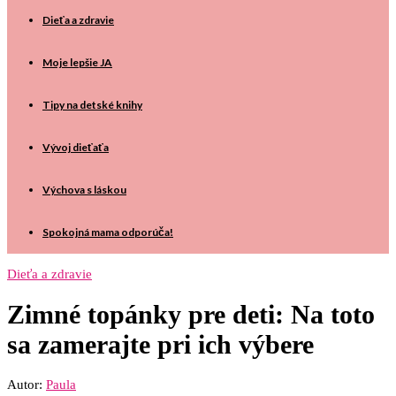
Dieťa a zdravie
Moje lepšie JA
Tipy na detské knihy
Vývoj dieťaťa
Výchova s láskou
Spokojná mama odporúča!
Dieťa a zdravie
Zimné topánky pre deti: Na toto
sa zamerajte pri ich výbere
Autor:
Paula