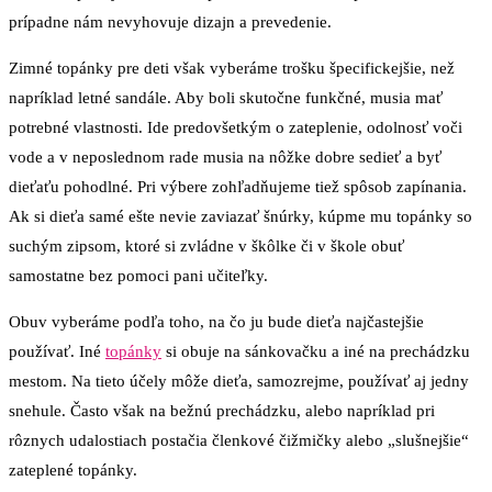
prípadne nám nevyhovuje dizajn a prevedenie.
Zimné topánky pre deti však vyberáme trošku špecifickejšie, než
napríklad letné sandále. Aby boli skutočne funkčné, musia mať
potrebné vlastnosti. Ide predovšetkým o zateplenie, odolnosť voči
vode a v neposlednom rade musia na nôžke dobre sedieť a byť
dieťaťu pohodlné. Pri výbere zohľadňujeme tiež spôsob zapínania.
Ak si dieťa samé ešte nevie zaviazať šnúrky, kúpme mu topánky so
suchým zipsom, ktoré si zvládne v škôlke či v škole obuť
samostatne bez pomoci pani učiteľky.
Obuv vyberáme podľa toho, na čo ju bude dieťa najčastejšie
používať. Iné
topánky
si obuje na sánkovačku a iné na prechádzku
mestom. Na tieto účely môže dieťa, samozrejme, používať aj jedny
snehule. Často však na bežnú prechádzku, alebo napríklad pri
rôznych udalostiach postačia členkové čižmičky alebo „slušnejšie“
zateplené topánky.