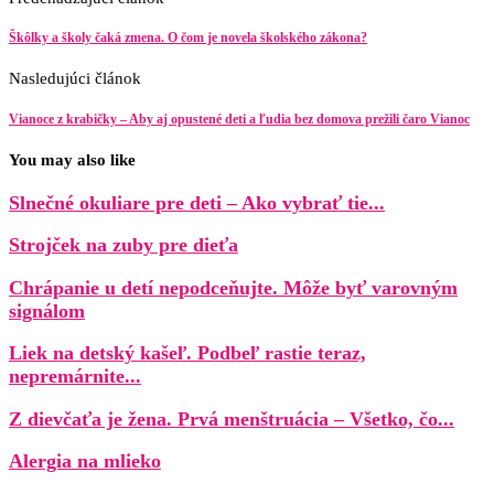
Škôlky a školy čaká zmena. O čom je novela školského zákona?
Nasledujúci článok
Vianoce z krabičky – Aby aj opustené deti a ľudia bez domova prežili čaro Vianoc
You may also like
Slnečné okuliare pre deti – Ako vybrať tie...
Strojček na zuby pre dieťa
Chrápanie u detí nepodceňujte. Môže byť varovným
signálom
Liek na detský kašeľ. Podbeľ rastie teraz,
nepremárnite...
Z dievčaťa je žena. Prvá menštruácia – Všetko, čo...
Alergia na mlieko