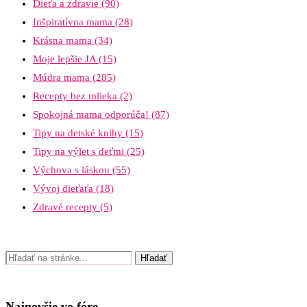
Dieťa a zdravie
(90)
Inšpiratívna mama
(28)
Krásna mama
(34)
Moje lepšie JA
(15)
Múdra mama
(285)
Recepty bez mlieka
(2)
Spokojná mama odporúča!
(87)
Tipy na detské knihy
(15)
Tipy na výlet s deťmi
(25)
Výchova s láskou
(55)
Vývoj dieťaťa
(18)
Zdravé recepty
(5)
Najnovšie vo fóre