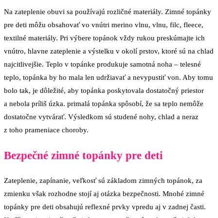
Na zateplenie obuvi sa používajú rozličné materiály. Zimné topánky
pre deti môžu obsahovať vo vnútri merino vlnu, vlnu, filc, fleece,
textilné materiály. Pri výbere topánok vždy rukou preskúmajte ich
vnútro, hlavne zateplenie a výstelku v okolí prstov, ktoré sú na chlad
najcitlivejšie. Teplo v topánke produkuje samotná noha – telesné
teplo, topánka by ho mala len udržiavať a nevypustiť von. Aby tomu
bolo tak, je dôležité, aby topánka poskytovala dostatočný priestor
a nebola príliš úzka. primalá topánka spôsobí, že sa teplo nemôže
dostatočne vytvárať. Výsledkom sú studené nohy, chlad a neraz
z toho prameniace choroby.
Bezpečné zimné topánky pre deti
Zateplenie, zapínanie, veľkosť sú základom zimných topánok, za
zmienku však rozhodne stojí aj otázka bezpečnosti. Mnohé zimné
topánky pre deti obsahujú reflexné prvky vpredu aj v zadnej časti.