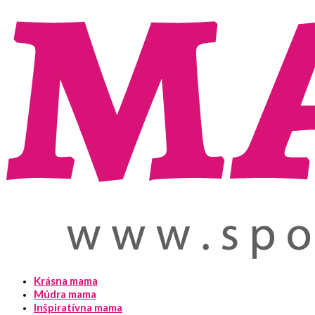
Krásna mama
Múdra mama
Inšpiratívna mama