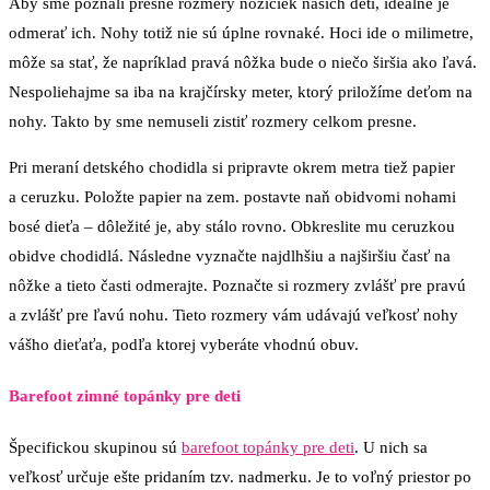
Aby sme poznali presné rozmery nožičiek našich detí, ideálne je
odmerať ich. Nohy totiž nie sú úplne rovnaké. Hoci ide o milimetre,
môže sa stať, že napríklad pravá nôžka bude o niečo širšia ako ľavá.
Nespoliehajme sa iba na krajčírsky meter, ktorý priložíme deťom na
nohy. Takto by sme nemuseli zistiť rozmery celkom presne.
Pri meraní detského chodidla si pripravte okrem metra tiež papier
a ceruzku. Položte papier na zem. postavte naň obidvomi nohami
bosé dieťa – dôležité je, aby stálo rovno. Obkreslite mu ceruzkou
obidve chodidlá. Následne vyznačte najdlhšiu a najširšiu časť na
nôžke a tieto časti odmerajte. Poznačte si rozmery zvlášť pre pravú
a zvlášť pre ľavú nohu. Tieto rozmery vám udávajú veľkosť nohy
vášho dieťaťa, podľa ktorej vyberáte vhodnú obuv.
Barefoot zimné topánky pre deti
Špecifickou skupinou sú
barefoot topánky pre deti
. U nich sa
veľkosť určuje ešte pridaním tzv. nadmerku. Je to voľný priestor po