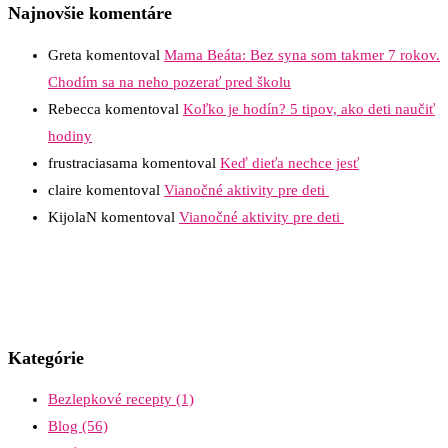
Najnovšie komentáre
Greta
komentoval
Mama Beáta: Bez syna som takmer 7 rokov.
Chodím sa na neho pozerať pred školu
Rebecca
komentoval
Koľko je hodín? 5 tipov, ako deti naučiť
hodiny
frustraciasama
komentoval
Keď dieťa nechce jesť
claire
komentoval
Vianočné aktivity pre deti
KijolaN
komentoval
Vianočné aktivity pre deti
Kategórie
Bezlepkové recepty
(1)
Blog
(56)