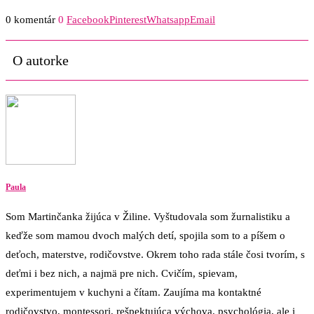
0 komentár
0
Facebook
Pinterest
Whatsapp
Email
O autorke
Paula
Som Martinčanka žijúca v Žiline. Vyštudovala som žurnalistiku a
keďže som mamou dvoch malých detí, spojila som to a píšem o
deťoch, materstve, rodičovstve. Okrem toho rada stále čosi tvorím, s
deťmi i bez nich, a najmä pre nich. Cvičím, spievam,
experimentujem v kuchyni a čítam. Zaujíma ma kontaktné
rodičovstvo, montessori, rešpektujúca výchova, psychológia, ale i