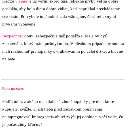
Keďže
v zime
je už veľmi skoro tma, reflexné prvky veľmi dobre
poslúžia, aby bolo dieťa dobre vidieť, keď napríklad prechádzame
cez cestu. Pri výbere topánok si teda všímajme, či sú reflexnými
prvkami vybavené.
Bezpečnosť
obuvi zabezpečuje tiež podrážka. Mala by byť
z materiálu, ktorý bráni pošmyknutiu. V ideálnom prípade by sme sa
mali rozhodnúť pre topánky s vrúbkovaním po celej dĺžke, a hlavne
na päte.
Rada na záver
Podľa toho, z akého materiálu sú zimné topánky pre deti, ktoré
kupujete, zvážte, či ich treba pred začiatkom používania
naimpregnovať. Impregnácia obuvi zvýši jej odolnosť voči vode, čo
je počas zimy kľúčové.