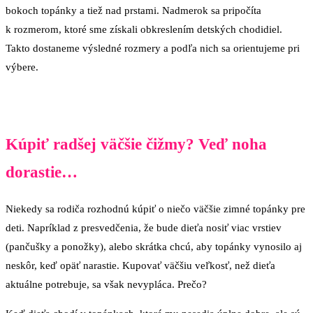
bokoch topánky a tiež nad prstami. Nadmerok sa pripočíta
k rozmerom, ktoré sme získali obkreslením detských chodidiel.
Takto dostaneme výsledné rozmery a podľa nich sa orientujeme pri
výbere.
Kúpiť radšej väčšie čižmy? Veď noha
dorastie…
Niekedy sa rodiča rozhodnú kúpiť o niečo väčšie zimné topánky pre
deti. Napríklad z presvedčenia, že bude dieťa nosiť viac vrstiev
(pančušky a ponožky), alebo skrátka chcú, aby topánky vynosilo aj
neskôr, keď opäť narastie. Kupovať väčšiu veľkosť, než dieťa
aktuálne potrebuje, sa však nevypláca. Prečo?