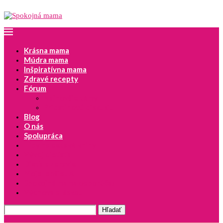
Krásna mama
Múdra mama
Inšpiratívna mama
Zdravé recepty
Fórum
Najnovšie témy
Pridať novú diskusiu
Blog
O nás
Spolupráca
Tipy na detské knihy
Vývoj dieťaťa
Dieťa a zdravie
Moje lepšie JA
Spokojná mama odporúča!
Výchova s láskou