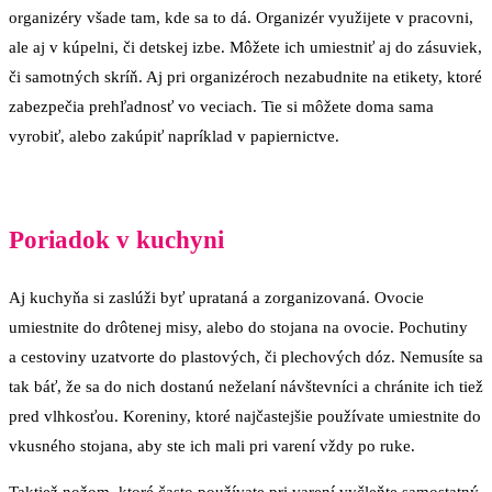
organizéry všade tam, kde sa to dá. Organizér využijete v pracovni,
ale aj v kúpelni, či detskej izbe. Môžete ich umiestniť aj do zásuviek,
či samotných skríň. Aj pri organizéroch nezabudnite na etikety, ktoré
zabezpečia prehľadnosť vo veciach. Tie si môžete doma sama
vyrobiť, alebo zakúpiť napríklad v papiernictve.
Poriadok v kuchyni
Aj kuchyňa si zaslúži byť uprataná a zorganizovaná. Ovocie
umiestnite do drôtenej misy, alebo do stojana na ovocie. Pochutiny
a cestoviny uzatvorte do plastových, či plechových dóz. Nemusíte sa
tak báť, že sa do nich dostanú neželaní návštevníci a chránite ich tiež
pred vlhkosťou. Koreniny, ktoré najčastejšie používate umiestnite do
vkusného stojana, aby ste ich mali pri varení vždy po ruke.
Taktiež nožom, ktoré často používate pri varení vyčleňte samostatný