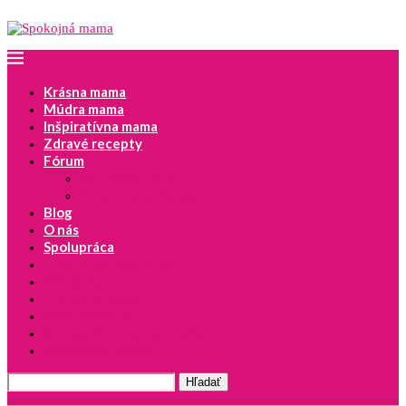
Krásna mama
Múdra mama
Inšpiratívna mama
Zdravé recepty
Fórum
Najnovšie témy
Pridať novú diskusiu
Blog
O nás
Spolupráca
Tipy na detské knihy
Vývoj dieťaťa
Dieťa a zdravie
Moje lepšie JA
Spokojná mama odporúča!
Výchova s láskou