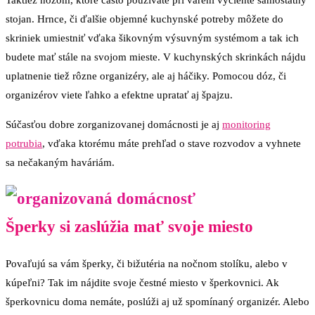
stojan. Hrnce, či ďalšie objemné kuchynské potreby môžete do
skriniek umiestniť vďaka šikovným výsuvným systémom a tak ich
budete mať stále na svojom mieste. V kuchynských skrinkách nájdu
uplatnenie tiež rôzne organizéry, ale aj háčiky. Pomocou dóz, či
organizérov viete ľahko a efektne upratať aj špajzu.
Súčasťou dobre zorganizovanej domácnosti je aj
monitoring
potrubia
, vďaka ktorému máte prehľad o stave rozvodov a vyhnete
sa nečakaným haváriám.
Šperky si zaslúžia mať svoje miesto
Povaľujú sa vám šperky, či bižutéria na nočnom stolíku, alebo v
kúpeľni? Tak im nájdite svoje čestné miesto v šperkovnici. Ak
šperkovnicu doma nemáte, poslúži aj už spomínaný organizér. Alebo