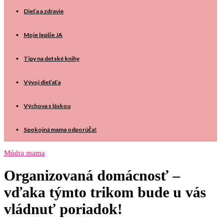
Dieťa a zdravie
Moje lepšie JA
Tipy na detské knihy
Vývoj dieťaťa
Výchova s láskou
Spokojná mama odporúča!
Múdra mama
Organizovaná domácnosť –
vďaka týmto trikom bude u vás
vládnuť poriadok!