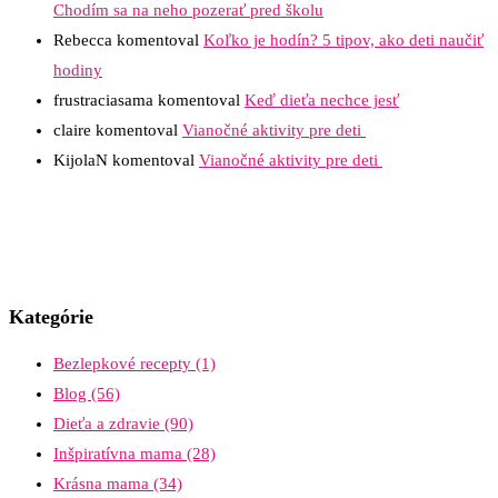
Chodím sa na neho pozerať pred školu
Rebecca
komentoval
Koľko je hodín? 5 tipov, ako deti naučiť
hodiny
frustraciasama
komentoval
Keď dieťa nechce jesť
claire
komentoval
Vianočné aktivity pre deti
KijolaN
komentoval
Vianočné aktivity pre deti
Kategórie
Bezlepkové recepty
(1)
Blog
(56)
Dieťa a zdravie
(90)
Inšpiratívna mama
(28)
Krásna mama
(34)