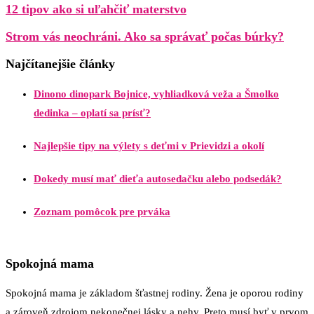
12 tipov ako si uľahčiť materstvo
Strom vás neochráni. Ako sa správať počas búrky?
Najčítanejšie články
Dinono dinopark Bojnice, vyhliadková veža a Šmolko
dedinka – oplatí sa prísť?
Najlepšie tipy na výlety s deťmi v Prievidzi a okolí
Dokedy musí mať dieťa autosedačku alebo podsedák?
Zoznam pomôcok pre prváka
Spokojná mama
Spokojná mama je základom šťastnej rodiny. Žena je oporou rodiny
a zároveň zdrojom nekonečnej lásky a nehy. Preto musí byť v prvom