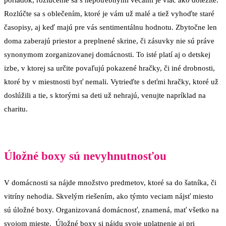
Rozlúčte sa s oblečením, ktoré je vám už malé a tiež vyhoďte staré
časopisy, aj keď majú pre vás sentimentálnu hodnotu. Zbytočne len
doma zaberajú priestor a preplnené skrine, či zásuvky nie sú práve
synonymom zorganizovanej domácnosti. To isté platí aj o detskej
izbe, v ktorej sa určite povaľujú pokazené hračky, či iné drobnosti,
ktoré by v miestnosti byť nemali. Vytrieďte s deťmi hračky, ktoré už
doslúžili a tie, s ktorými sa deti už nehrajú, venujte napríklad na
charitu.
Úložné boxy sú nevyhnutnosťou
V domácnosti sa nájde množstvo predmetov, ktoré sa do šatníka, či
vitríny nehodia. Skvelým riešením, ako týmto veciam nájsť miesto
sú úložné boxy. Organizovaná domácnosť, znamená, mať všetko na
svojom mieste. Úložné boxy si nájdu svoje uplatnenie aj pri