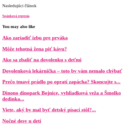
Nasledujúci článok
Spánková regresia
You may also like
Ako zariadiť izbu pre prváka
Môže tehotná žena piť kávu?
Ako sa zbaliť na dovolenku s deťmi
Dovolenková lekárnička – toto by vám nemalo chýbať
Prečo tmavé prádlo po opratí zapácha? Skoncujte s...
Dinono dinopark Bojnice, vyhliadková veža a Šmolko
dedinka...
Viete, aký by mal byť detský písací stôl?...
Nočné desy u detí