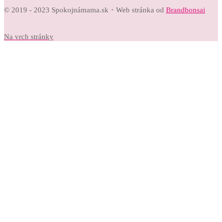
© 2019 - 2023 Spokojnámama.sk・Web stránka od
Brandbonsai
Na vrch stránky