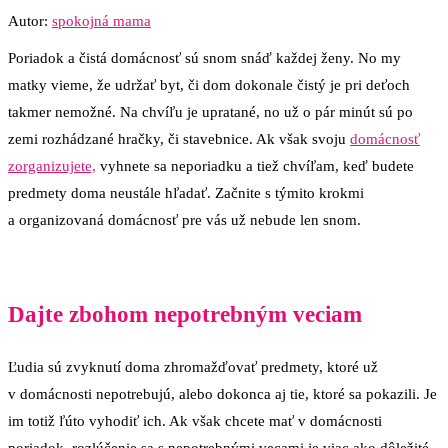
Autor:
spokojná mama
Poriadok a čistá domácnosť sú snom snáď každej ženy. No my
matky vieme, že udržať byt, či dom dokonale čistý je pri deťoch
takmer nemožné. Na chvíľu je upratané, no už o pár minút sú po
zemi rozhádzané hračky, či stavebnice. Ak však svoju
domácnosť
zorganizujete,
vyhnete sa neporiadku a tiež chvíľam, keď budete
predmety doma neustále hľadať. Začnite s týmito krokmi
a organizovaná domácnosť pre vás už nebude len snom.
Dajte zbohom nepotrebným veciam
Ľudia sú zvyknutí doma zhromažďovať predmety, ktoré už
v domácnosti nepotrebujú, alebo dokonca aj tie, ktoré sa pokazili. Je
im totiž ľúto vyhodiť ich. Ak však chcete mať v domácnosti
poriadok, rozlúčenie sa s nepotrebnými vecami je viac ako dôležité.