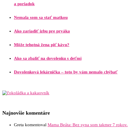
a poriadok
Nemala som sa stať matkou
Ako zariadiť izbu pre prváka
Môže tehotná žena piť kávu?
Ako sa zbaliť na dovolenku s deťmi
Dovolenková lekárnička – toto by vám nemalo chýbať
Najnovšie komentáre
Greta
komentoval
Mama Beáta: Bez syna som takmer 7 rokov.