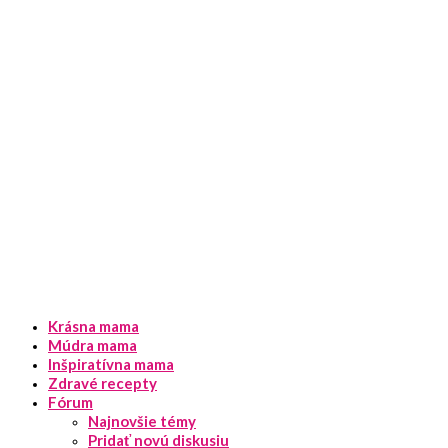
Krásna mama
Múdra mama
Inšpiratívna mama
Zdravé recepty
Fórum
Najnovšie témy
Pridať novú diskusiu