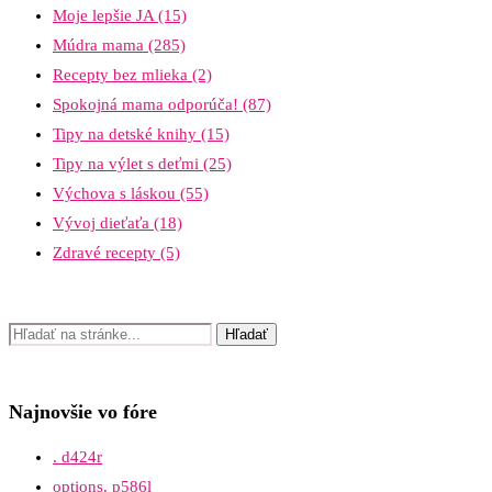
Moje lepšie JA
(15)
Múdra mama
(285)
Recepty bez mlieka
(2)
Spokojná mama odporúča!
(87)
Tipy na detské knihy
(15)
Tipy na výlet s deťmi
(25)
Výchova s láskou
(55)
Vývoj dieťaťa
(18)
Zdravé recepty
(5)
Najnovšie vo fóre
. d424r
options. p586l