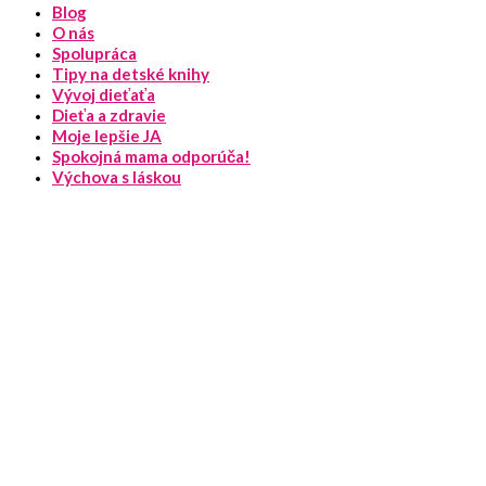
Blog
O nás
Spolupráca
Tipy na detské knihy
Vývoj dieťaťa
Dieťa a zdravie
Moje lepšie JA
Spokojná mama odporúča!
Výchova s láskou