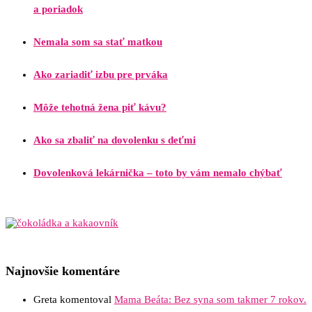
a poriadok
Nemala som sa stať matkou
Ako zariadiť izbu pre prváka
Môže tehotná žena piť kávu?
Ako sa zbaliť na dovolenku s deťmi
Dovolenková lekárnička – toto by vám nemalo chýbať
Najnovšie komentáre
Greta
komentoval
Mama Beáta: Bez syna som takmer 7 rokov.