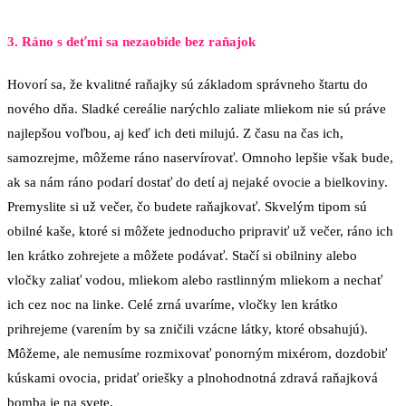
3. Ráno s deťmi sa nezaobíde bez raňajok
Hovorí sa, že kvalitné raňajky sú základom správneho štartu do
nového dňa. Sladké cereálie narýchlo zaliate mliekom nie sú práve
najlepšou voľbou, aj keď ich deti milujú. Z času na čas ich,
samozrejme, môžeme ráno naservírovať. Omnoho lepšie však bude,
ak sa nám ráno podarí dostať do detí aj nejaké ovocie a bielkoviny.
Premyslite si už večer, čo budete raňajkovať. Skvelým tipom sú
obilné kaše, ktoré si môžete jednoducho pripraviť už večer, ráno ich
len krátko zohrejete a môžete podávať. Stačí si obilniny alebo
vločky zaliať vodou, mliekom alebo rastlinným mliekom a nechať
ich cez noc na linke. Celé zrná uvaríme, vločky len krátko
prihrejeme (varením by sa zničili vzácne látky, ktoré obsahujú).
Môžeme, ale nemusíme rozmixovať ponorným mixérom, dozdobiť
kúskami ovocia, pridať oriešky a plnohodnotná zdravá raňajková
bomba je na svete.