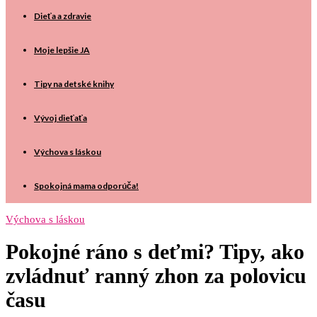
Dieťa a zdravie
Moje lepšie JA
Tipy na detské knihy
Vývoj dieťaťa
Výchova s láskou
Spokojná mama odporúča!
Výchova s láskou
Pokojné ráno s deťmi? Tipy, ako
zvládnuť ranný zhon za polovicu
času