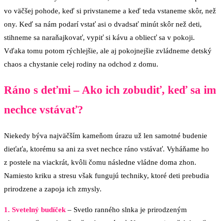
vo väčšej pohode, keď si privstaneme a keď teda vstaneme skôr, než
ony. Keď sa nám podarí vstať asi o dvadsať minút skôr než deti,
stihneme sa naraňajkovať, vypiť si kávu a obliecť sa v pokoji.
Vďaka tomu potom rýchlejšie, ale aj pokojnejšie zvládneme detský
chaos a chystanie celej rodiny na odchod z domu.
Ráno s deťmi – Ako ich zobudiť, keď sa im
nechce vstávať?
Niekedy býva najväčším kameňom úrazu už len samotné budenie
dieťaťa, ktorému sa ani za svet nechce ráno vstávať. Vyháňame ho
z postele na viackrát, kvôli čomu následne vládne doma zhon.
Namiesto kriku a stresu však fungujú techniky, ktoré deti prebudia
prirodzene a zapoja ich zmysly.
1. Svetelný budíček
– Svetlo ranného slnka je prirodzeným