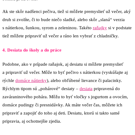
Ak ste skôr nadšenci pečiva, tiež si môžete premyslieť už večer, aký
druh si zvolíte, či to bude niečo sladké, alebo skôr „slaná“ verzia
s nátierkou, šunkou, syrom a zeleninou. Takéto
raňajky
si v podstate
tiež môžete pripraviť už večer a ráno len vybrať z chladničky.
4. Desiata do školy a do práce
Podobne, ako v prípade raňajok, aj desiatu si môžete premyslieť
a pripraviť už večer. Môže to byť pečivo s nátierkou (vyskúšajte aj
rýchle
domáce nátierky
), alebo obľúbené lievance či palacinky.
Rýchlym tipom sú „pohárové“ desiaty –
desiata
pripravená do
zaváraninového pohára. Môžu to byť vločky s jogurtom a ovocím,
domáce pudingy či presnidávky. Ak máte večer čas, môžete ich
pripraviť a zapojiť do toho aj deti. Desiatu, ktorú si takto samé
pripravia, aj ochotnejšie zjedia.