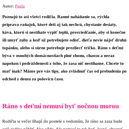
Autor:
Paula
Poznajú to asi všetci rodičia. Ranné naháňanie sa, rýchla
príprava raňajok, ktoré deti aj tak nechcú, chystanie desiaty,
káva, ktorú si nestíhate vypiť teplú, presviedčanie, aby si konečne
šli umyť zuby a keď už potrebujete odísť, dieťa nevie nájsť druhú
topánku, alebo si súrne potrebuje prezliecť tričko. Ráno s deťmi
býva v mnohých domácnostiach plné zhonu, chaosu a neraz
napokon i podráždenosti z toho, že zasa nič nestíhame. Chcete to
mať inak? Máme pre vás tipy, ako zvládnuť čas od prebudenia po
odchod z domu za polovicu času.
Ráno s deťmi nemusí byť nočnou morou
Rodičia si večer líhajú do postele s vedomím, že ráno sa zasa bude
celá rodina náhliť. Ako vždy. Ale nemusí to tak byť. Jasné, chystať