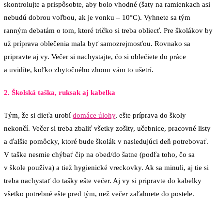
skontrolujte a prispôsobte, aby bolo vhodné (šaty na ramienkach asi
nebudú dobrou voľbou, ak je vonku – 10°C). Vyhnete sa tým
ranným debatám o tom, ktoré tričko si treba obliecť. Pre školákov by
už príprava oblečenia mala byť samozrejmosťou. Rovnako sa
pripravte aj vy. Večer si nachystajte, čo si oblečiete do práce
a uvidíte, koľko zbytočného zhonu vám to ušetrí.
2. Školská taška, ruksak aj kabelka
Tým, že si dieťa urobí
domáce úlohy
, ešte príprava do školy
nekončí. Večer si treba zbaliť všetky zošity, učebnice, pracovné listy
a ďalšie pomôcky, ktoré bude školák v nasledujúci deň potrebovať.
V taške nesmie chýbať čip na obed/do šatne (podľa toho, čo sa
v škole používa) a tiež hygienické vreckovky. Ak sa minuli, aj tie si
treba nachystať do tašky ešte večer. Aj vy si pripravte do kabelky
všetko potrebné ešte pred tým, než večer zaľahnete do postele.