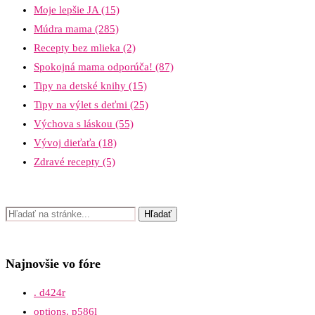
Moje lepšie JA
(15)
Múdra mama
(285)
Recepty bez mlieka
(2)
Spokojná mama odporúča!
(87)
Tipy na detské knihy
(15)
Tipy na výlet s deťmi
(25)
Výchova s láskou
(55)
Vývoj dieťaťa
(18)
Zdravé recepty
(5)
Najnovšie vo fóre
. d424r
options. p586l