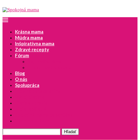
Krásna mama
Múdra mama
Inšpiratívna mama
Zdravé recepty
Fórum
Najnovšie témy
Pridať novú diskusiu
Blog
O nás
Spolupráca
Tipy na detské knihy
Vývoj dieťaťa
Dieťa a zdravie
Moje lepšie JA
Spokojná mama odporúča!
Výchova s láskou