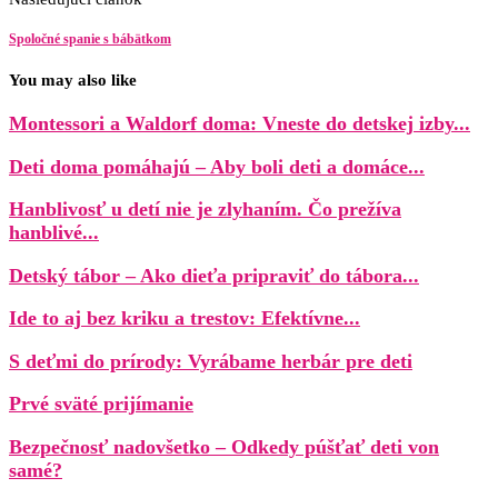
Spoločné spanie s bábätkom
You may also like
Montessori a Waldorf doma: Vneste do detskej izby...
Deti doma pomáhajú – Aby boli deti a domáce...
Hanblivosť u detí nie je zlyhaním. Čo prežíva
hanblivé...
Detský tábor – Ako dieťa pripraviť do tábora...
Ide to aj bez kriku a trestov: Efektívne...
S deťmi do prírody: Vyrábame herbár pre deti
Prvé sväté prijímanie
Bezpečnosť nadovšetko – Odkedy púšťať deti von
samé?