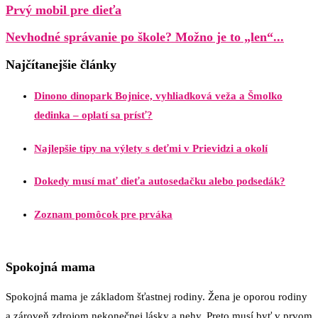
Prvý mobil pre dieťa
Nevhodné správanie po škole? Možno je to „len“...
Najčítanejšie články
Dinono dinopark Bojnice, vyhliadková veža a Šmolko
dedinka – oplatí sa prísť?
Najlepšie tipy na výlety s deťmi v Prievidzi a okolí
Dokedy musí mať dieťa autosedačku alebo podsedák?
Zoznam pomôcok pre prváka
Spokojná mama
Spokojná mama je základom šťastnej rodiny. Žena je oporou rodiny
a zároveň zdrojom nekonečnej lásky a nehy. Preto musí byť v prvom