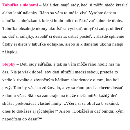
Tabuľka s úlohami
– Malé deti majú rady, keď si môžu niečo kresliť
alebo lepiť nálepky. Ráno sa vám to môže zísť. Vyrobte deťom
tabuľku s obrázkami, kde si budú môcť odškrtávať splnenie úlohy.
Tabuľka obsahuje úkony ako Ísť sa vycikať, umyť si zuby, obliecť
sa, dať si raňajky, zabaliť si desiatu, ustlať posteľ… Každé splnenie
úlohy si dieťa v tabuľke odfajkne, alebo si k danému úkonu nalepí
nálepku.
Stopky
– Deti rady súťažia, a tak sa vám môže ráno hodiť hra na
čas. Nie je však dobré, aby deti súťažili medzi sebou, pretože to
vedie k rivalite a zbytočným hádkam súrodencov o tom, kto bol
prvý. Toto by vás len zdržovalo, a vy sa ráno predsa chcete dostať
z domu včas. Skôr sa zamerajte na to, že dieťa môže každý deň
skúšať prekonávať vlastné limity. „Včera si sa obul za 8 sekúnd,
dnes to dokážeš aj rýchlejšie?“ Alebo „Dokážeš si dať bundu, kým
napočítam do desať?“