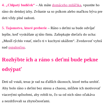
4. „Chlpatý budíček“
– Ak máte
domáceho miláčika
, vpustite ho
ráno do detskej izby. Zvítanie sa so psíkom alebo mačkou býva pre
deti vždy plné radosti.
5. Tajomstvo, ktoré preberie
– Ráno s deťmi sa bude odvíjať
lepšie, keď vyskúšate aj túto fintu. Zašepkajte dieťaťu do ucha:
„Musíš rýchlo vstať, niečo ti v kuchyni ukážem“. Zvedavosť vyhrá
nad
ospalosťou
.
Rozhýbte ich a ráno s deťmi bude pekne
odsýpať
Deti už vstali, teraz je rad na ďalších úkonoch, ktoré treba urobiť.
Aby bolo ráno s deťmi bez stresu a chaosu, môžete ich motivovať
viacerými spôsobmi, aby robili to, čo sa od nich ráno očakáva
a nezdržovali sa zbytočnosťami.