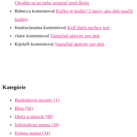
Chodím sa na neho pozerať pred školu
Rebecca
komentoval
Koľko je hodín? 5 tipov, ako deti naučiť
hodiny
frustraciasama
komentoval
Keď dieťa nechce jesť
claire
komentoval
Vianočné aktivity pre deti
KijolaN
komentoval
Vianočné aktivity pre deti
Kategórie
Bezlepkové recepty
(1)
Blog
(56)
Dieťa a zdravie
(90)
Inšpiratívna mama
(28)
Krásna mama
(34)