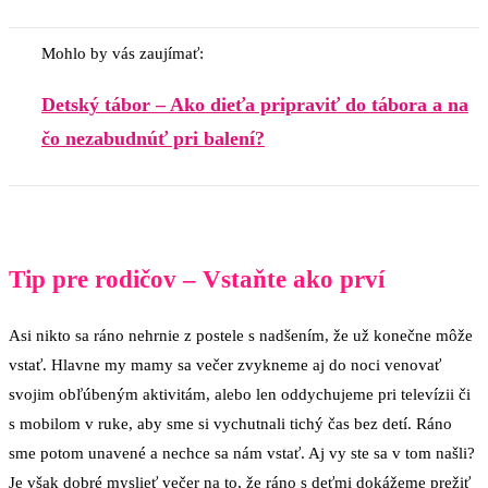
Mohlo by vás zaujímať:
Detský tábor – Ako dieťa pripraviť do tábora a na
čo nezabudnúť pri balení?
Tip pre rodičov – Vstaňte ako prví
Asi nikto sa ráno nehrnie z postele s nadšením, že už konečne môže
vstať. Hlavne my mamy sa večer zvykneme aj do noci venovať
svojim obľúbeným aktivitám, alebo len oddychujeme pri televízii či
s mobilom v ruke, aby sme si vychutnali tichý čas bez detí. Ráno
sme potom unavené a nechce sa nám vstať. Aj vy ste sa v tom našli?
Je však dobré myslieť večer na to, že ráno s deťmi dokážeme prežiť