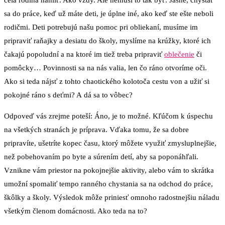
sa do práce, keď už máte deti, je úplne iné, ako keď ste ešte neboli
rodičmi. Deti potrebujú našu pomoc pri obliekaní, musíme im
pripraviť raňajky a desiatu do školy, myslíme na krúžky, ktoré ich
čakajú popoludní a na ktoré im tiež treba pripraviť
oblečenie
či
pomôcky… Povinnosti sa na nás valia, len čo ráno otvoríme oči.
Ako si teda nájsť z tohto chaotického kolotoča cestu von a užiť si
pokojné ráno s deťmi? A dá sa to vôbec?
Odpoveď vás zrejme poteší: Áno, je to možné. Kľúčom k úspechu
na všetkých stranách je príprava. Vďaka tomu, že sa dobre
pripravíte, ušetríte kopec času, ktorý môžete využiť zmysluplnejšie,
než pobehovaním po byte a súrením detí, aby sa poponáhľali.
Vznikne vám priestor na pokojnejšie aktivity, alebo vám to skrátka
umožní spomaliť tempo ranného chystania sa na odchod do práce,
škôlky a školy. Výsledok môže priniesť omnoho radostnejšiu náladu
všetkým členom domácnosti. Ako teda na to?