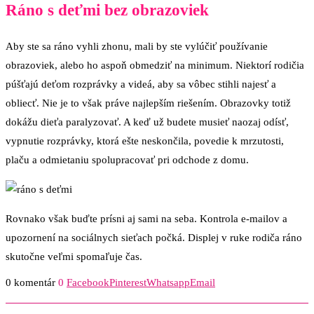
Ráno s deťmi bez obrazoviek
Aby ste sa ráno vyhli zhonu, mali by ste vylúčiť používanie
obrazoviek, alebo ho aspoň obmedziť na minimum. Niektorí rodičia
púšťajú deťom rozprávky a videá, aby sa vôbec stihli najesť a
obliecť. Nie je to však práve najlepším riešením. Obrazovky totiž
dokážu dieťa paralyzovať. A keď už budete musieť naozaj odísť,
vypnutie rozprávky, ktorá ešte neskončila, povedie k mrzutosti,
plaču a odmietaniu spolupracovať pri odchode z domu.
Rovnako však buďte prísni aj sami na seba. Kontrola e-mailov a
upozornení na sociálnych sieťach počká. Displej v ruke rodiča ráno
skutočne veľmi spomaľuje čas.
0 komentár
0
Facebook
Pinterest
Whatsapp
Email