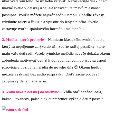
ukazovateľom toho, že už treba vstávať. Nezasvecujte však hneď
hlavné svetlo v detskej izbe, ale rozsvecujte tmavú miestnosť
postupne. Použiť môžete najskôr nočnú lampu. Odhrňte závesy,
zdvihnite rolety a žalúzie a vpustite do izby slniečko. Svetlo
zastavuje tvorbu spánkového hormónu melatonínu.
2. Hudba, ktorá preberie
– Namiesto klasického zvuku budíka,
ktorý sa nepríjemne zarýva do uší, zvoľte radšej pesničky, ktoré
majú vaše deti radi. Veselé rytmické melódie navyše dokážu okrem
zobudenia motivovať deti aj k pohybu. Tancom po izbe sa aspoň
rozcvičia a pozitívne naladia do nového dňa 🙂 Okrem hudby
môžete vyskúšať tiež audio rozprávku. Dieťa začne počúvať
zaujímavý dej a preberie sa.
3. Vôňa láka z detskej do kuchyne
– Vôňa obľúbeného jedla,
kakaa, lievancov, palaciniek či praženice vyženie deti z postele.