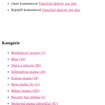
claire
komentoval
Vianočné aktivity pre deti
KijolaN
komentoval
Vianočné aktivity pre deti
Kategórie
Bezlepkové recepty
(1)
Blog
(56)
Dieťa a zdravie
(90)
Inšpiratívna mama
(28)
Krásna mama
(34)
Moje lepšie JA
(15)
Múdra mama
(285)
Recepty bez mlieka
(2)
Spokojná mama odporúča!
(87)