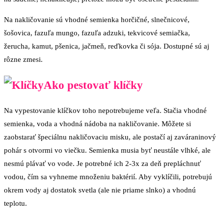
Na nakličovanie sú vhodné semienka horčičné, slnečnicové,
šošovica, fazuľa mungo, fazuľa adzuki, tekvicové semiačka,
žerucha, kamut, pšenica, jačmeň, reďkovka či sója. Dostupné sú aj
rôzne zmesi.
Ako pestovať klíčky
Na vypestovanie klíčkov toho nepotrebujeme veľa. Stačia vhodné
semienka, voda a vhodná nádoba na nakličovanie. Môžete si
zaobstarať špeciálnu nakličovaciu misku, ale postačí aj zaváraninový
pohár s otvormi vo viečku. Semienka musia byť neustále vlhké, ale
nesmú plávať vo vode. Je potrebné ich 2-3x za deň prepláchnuť
vodou, čím sa vyhneme množeniu baktérií. Aby vyklíčili, potrebujú
okrem vody aj dostatok svetla (ale nie priame slnko) a vhodnú
teplotu.