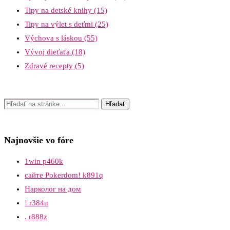
Tipy na detské knihy
(15)
Tipy na výlet s deťmi
(25)
Výchova s láskou
(55)
Vývoj dieťaťa
(18)
Zdravé recepty
(5)
Najnovšie vo fóre
1win p460k
сайте Pokerdom! k891q
Нарколог на дом
! r384u
. r888z