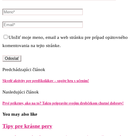
Uložiť moje meno, email a web stránku pre prípad opätovného
komentovania na tejto stránke.
Predchádzajúci článok
Skvelé aktivity pre predškolákov – spojte hru s učením!
Nasledujúci článok
Prvé príkrmy, ako na to? Takto pripravíte svojim drobčekom chutné dobroty!
You may also like
Tipy pre krásne pery