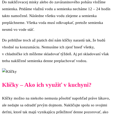
Do nakličovacej misky alebo do zaváraninového pohára vložíme
semienka. Pridáme vlažnú vodu a semienka necháme 12 – 24 hodín
takto namočené. Následne všetku vodu zlejeme a semienka
prepláchneme. Všetka voda musí odkvapkať, pretože semienka
nesmú vo vode stáť.
Do približne troch až piatich dní nám klíčky narastú tak, že budú
vhodné na konzumáciu. Nemusíme ich zjesť hneď všetky,
v chladničke ich môžeme skladovať týždeň. Aj pri skladovaní však
treba naklíčené semienka denne preplachovať vodou.
Klíčky – Ako ich využiť v kuchyni?
Klíčky možno na niekoho nemusia pôsobiť napohľad práve lákavo,
ale nedajte sa odradiť prvým dojmom. Nakličujte spolu so svojimi
deťmi, ktoré tak majú vynikajúcu príležitosť denne pozorovať, ako