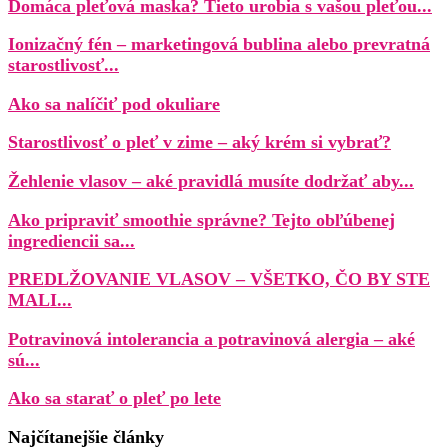
Domáca pleťová maska? Tieto urobia s vašou pleťou...
Ionizačný fén – marketingová bublina alebo prevratná
starostlivosť...
Ako sa nalíčiť pod okuliare
Starostlivosť o pleť v zime – aký krém si vybrať?
Žehlenie vlasov – aké pravidlá musíte dodržať aby...
Ako pripraviť smoothie správne? Tejto obľúbenej
ingrediencii sa...
PREDLŽOVANIE VLASOV – VŠETKO, ČO BY STE
MALI...
Potravinová intolerancia a potravinová alergia – aké
sú...
Ako sa starať o pleť po lete
Najčítanejšie články