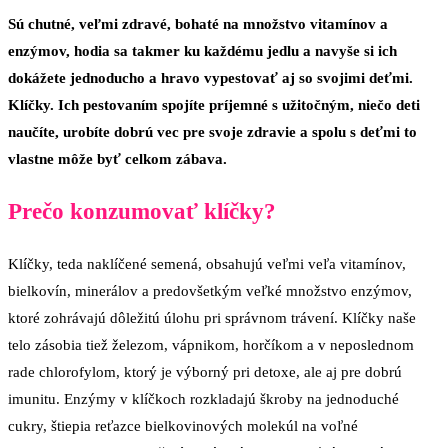
Sú chutné, veľmi zdravé, bohaté na množstvo vitamínov a
enzýmov, hodia sa takmer ku každému jedlu a navyše si ich
dokážete jednoducho a hravo vypestovať aj so svojimi deťmi.
Klíčky. Ich pestovaním spojíte príjemné s užitočným, niečo deti
naučíte, urobíte dobrú vec pre svoje zdravie a spolu s deťmi to
vlastne môže byť celkom zábava.
Prečo konzumovať klíčky?
Klíčky, teda naklíčené semená, obsahujú veľmi veľa vitamínov,
bielkovín, minerálov a predovšetkým veľké množstvo enzýmov,
ktoré zohrávajú dôležitú úlohu pri správnom trávení. Klíčky naše
telo zásobia tiež železom, vápnikom, horčíkom a v neposlednom
rade chlorofylom, ktorý je výborný pri detoxe, ale aj pre dobrú
imunitu. Enzýmy v klíčkoch rozkladajú škroby na jednoduché
cukry, štiepia reťazce bielkovinových molekúl na voľné