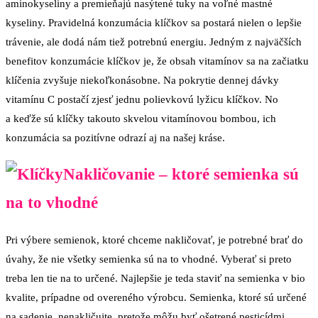
aminokyseliny a premieňajú nasýtené tuky na voľné mastné
kyseliny. Pravidelná konzumácia klíčkov sa postará nielen o lepšie
trávenie, ale dodá nám tiež potrebnú energiu. Jedným z najväčších
benefitov konzumácie klíčkov je, že obsah vitamínov sa na začiatku
klíčenia zvyšuje niekoľkonásobne. Na pokrytie dennej dávky
vitamínu C postačí zjesť jednu polievkovú lyžicu klíčkov. No
a keďže sú klíčky takouto skvelou vitamínovou bombou, ich
konzumácia sa pozitívne odrazí aj na našej kráse.
Nakličovanie – ktoré semienka sú
na to vhodné
Pri výbere semienok, ktoré chceme nakličovať, je potrebné brať do
úvahy, že nie všetky semienka sú na to vhodné. Vyberať si preto
treba len tie na to určené. Najlepšie je teda staviť na semienka v bio
kvalite, prípadne od overeného výrobcu. Semienka, ktoré sú určené
na sadenie, nenakličujte, pretože môžu byť ošetrené pesticídmi.