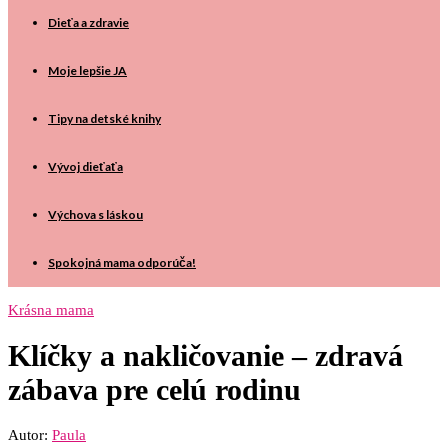
Dieťa a zdravie
Moje lepšie JA
Tipy na detské knihy
Vývoj dieťaťa
Výchova s láskou
Spokojná mama odporúča!
Krásna mama
Klíčky a nakličovanie – zdravá
zábava pre celú rodinu
Autor:
Paula