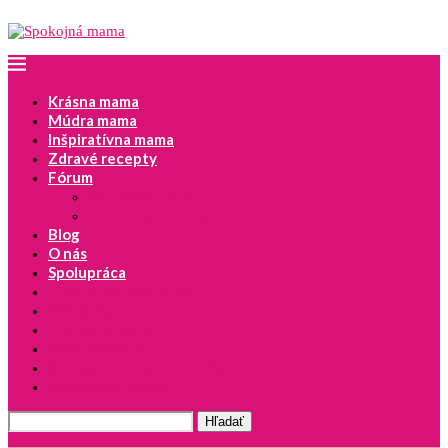
Krásna mama
Múdra mama
Inšpiratívna mama
Zdravé recepty
Fórum
Najnovšie témy
Pridať novú diskusiu
Blog
O nás
Spolupráca
Tipy na detské knihy
Vývoj dieťaťa
Dieťa a zdravie
Moje lepšie JA
Spokojná mama odporúča!
Výchova s láskou