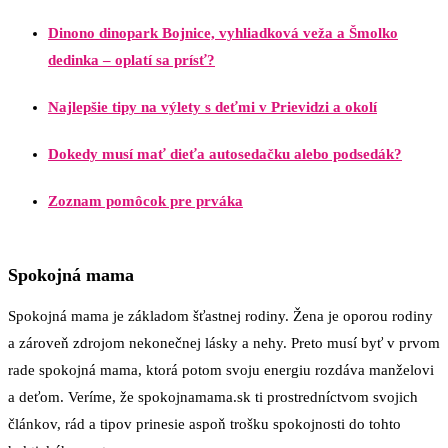
Dinono dinopark Bojnice, vyhliadková veža a Šmolko
dedinka – oplatí sa prísť?
Najlepšie tipy na výlety s deťmi v Prievidzi a okolí
Dokedy musí mať dieťa autosedačku alebo podsedák?
Zoznam pomôcok pre prváka
Spokojná mama
Spokojná mama je základom šťastnej rodiny. Žena je oporou rodiny
a zároveň zdrojom nekonečnej lásky a nehy. Preto musí byť v prvom
rade spokojná mama, ktorá potom svoju energiu rozdáva manželovi
a deťom. Veríme, že spokojnamama.sk ti prostredníctvom svojich
článkov, rád a tipov prinesie aspoň trošku spokojnosti do tohto