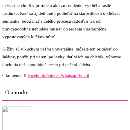
to vlastne chodí v prírode a ako zo semienka vyklíči a rastie
rastlinka. Keď sa aj deti budú podieľať na starostlivosti o klíčiace
semienka, budú mať z celého procesu radosť, a tak ich
pravdepodobne nebudete musieť do jedenia vlastnoručne
vypestovaných klíčkov nútiť.
Klíčky sú v kuchyni veľmi univerzálne, môžete ich pridávať do
šalátov, použiť pri varení polievky, dať si ich na chlebík, výborne
dochutia tiež smoothie či cesto pri pečení chleba.
0 komentár
0
Facebook
Pinterest
Whatsapp
Email
O autorke