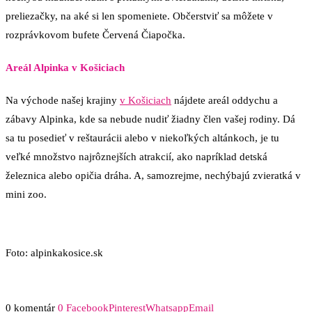
preliezačky, na aké si len spomeniete. Občerstviť sa môžete v
rozprávkovom bufete Červená Čiapočka.
Areál Alpinka v Košiciach
Na východe našej krajiny
v Košiciach
nájdete areál oddychu a
zábavy Alpinka, kde sa nebude nudiť žiadny člen vašej rodiny. Dá
sa tu posedieť v reštaurácii alebo v niekoľkých altánkoch, je tu
veľké množstvo najrôznejších atrakcií, ako napríklad detská
železnica alebo opičia dráha. A, samozrejme, nechýbajú zvieratká v
mini zoo.
Foto: alpinkakosice.sk
0 komentár
0
Facebook
Pinterest
Whatsapp
Email