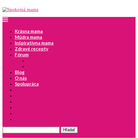
Krásna mama
Múdra mama
Inšpiratívna mama
Zdravé recepty
Fórum
Najnovšie témy
Pridať novú diskusiu
Blog
O nás
Spolupráca
Tipy na detské knihy
Vývoj dieťaťa
Dieťa a zdravie
Moje lepšie JA
Spokojná mama odporúča!
Výchova s láskou