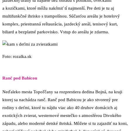
jazdeckej dráhy tu nájdete tiež ohradu s poníkmi, ovečkami
a kozičkami, ktoré môžu nakŕmiť tí najmenší. Pre deti je tu aj
multifunkčné ihrisko s trampolínou. Súčasťou areálu je hotelový
komplex, priestranná reštaurácia, jazdecký areál, tenisový kurt,
biliard a bezplatné parkovisko. Vstup do areálu je zdarma.
Foto: rozalka.sk
Ranč pod Babicou
Neďaleko mesta Topoľčany sa rozprestiera dedina Bojná, na kraji
ktorej sa nachádza ranč. Ranč pod Babicou je ako stvorený pre
rodiny s deťmi, ktoré tu nájdu viac ako 40 druhov domácich aj
exotických zvierat, westernové mestečko s atmosférou Divokého
západu, alebo moderné detské ihriská. Môžete si tu zajazdiť na koni,