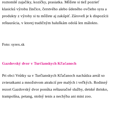
roztomilé zajačiky, kozičky, prasiatka. Môžete si tiež pozrieť
klasickú výrobu žinčice, čerstvého alebo údeného ovčieho syra a
produkty z výroby si tu môžete aj zakúpiť. Zároveň je k dispozícii
reštaurácia, v ktorej tradičným haluškám odolá len málokto.
Foto: syrex.sk
Gazdovský dvor v Turčianskych Kľačanoch
Pri obci Vrútky sa v Turčianskych Kľačanoch nachádza areál so
zvieratkami a množstvom atrakcií pre malých i veľkých. Rodinný
rezort Gazdovský dvor ponúka reštauračné služby, detské ihrisko,
trampolína, petang, stolný tenis a nechýba ani mini zoo.