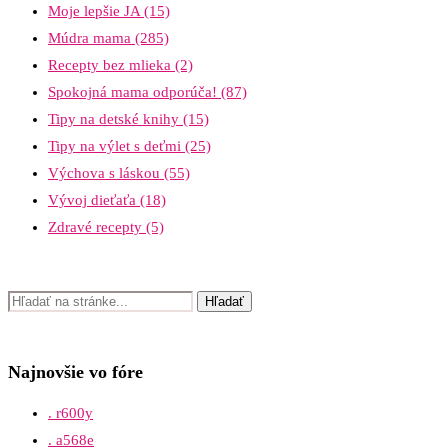
Moje lepšie JA
(15)
Múdra mama
(285)
Recepty bez mlieka
(2)
Spokojná mama odporúča!
(87)
Tipy na detské knihy
(15)
Tipy na výlet s deťmi
(25)
Výchova s láskou
(55)
Vývoj dieťaťa
(18)
Zdravé recepty
(5)
Najnovšie vo fóre
. r600y
. a568e