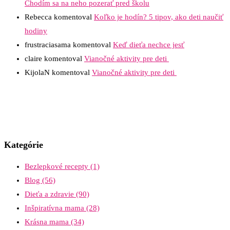
Chodím sa na neho pozerať pred školu
Rebecca
komentoval
Koľko je hodín? 5 tipov, ako deti naučiť
hodiny
frustraciasama
komentoval
Keď dieťa nechce jesť
claire
komentoval
Vianočné aktivity pre deti
KijolaN
komentoval
Vianočné aktivity pre deti
Kategórie
Bezlepkové recepty
(1)
Blog
(56)
Dieťa a zdravie
(90)
Inšpiratívna mama
(28)
Krásna mama
(34)