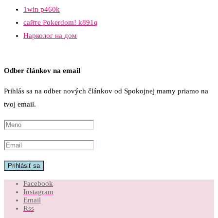
1win p460k
сайте Pokerdom! k891q
Нарколог на дом
Odber článkov na email
Prihlás sa na odber nových článkov od Spokojnej mamy priamo na
tvoj email.
Facebook
Instagram
Email
Rss