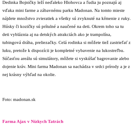
Dedinka Bojničky leží neďaleko Hlohovca a ľudia ju poznajú aj
vďaka mini farme a zábavnému parku Madonan. Na tomto mieste
nájdete množstvo zvieratiek a všetky sú zvyknuté na kŕmenie z ruky.
Húsky či kozičky sú prítulné a naučené na deti. Okrem toho sa tu
deti vybláznia aj na detských atrakciách ako je trampolína,
tubingová dráha, preliezačky. Celá rodinka si môžete tiež zastrieľať z
luku, pretože k dispozícii je kompletné vybavenie na lukostreľbu.
Súčasťou areálu sú simulátory, môžete si vyskúšať bagrovanie alebo
dojenie kráv. Mini farma Madonan sa nachádza v srdci prírody a je z
nej krásny výhľad na okolie.
Foto: madonan.sk
Farma Ajax v Nízkych Tatrách