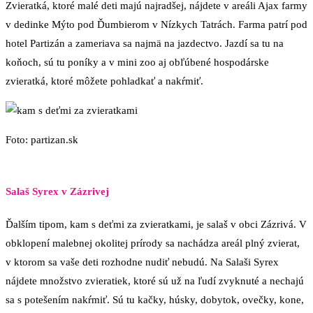
Zvieratká, ktoré malé deti majú najradšej, nájdete v areáli Ajax farmy
v dedinke Mýto pod Ďumbierom v Nízkych Tatrách. Farma patrí pod
hotel Partizán a zameriava sa najmä na jazdectvo. Jazdí sa tu na
koňoch, sú tu poníky a v mini zoo aj obľúbené hospodárske
zvieratká, ktoré môžete pohladkať a nakŕmiť.
Foto: partizan.sk
Salaš Syrex v Zázrivej
Ďalším tipom, kam s deťmi za zvieratkami, je salaš v obci Zázrivá. V
obklopení malebnej okolitej prírody sa nachádza areál plný zvierat,
v ktorom sa vaše deti rozhodne nudiť nebudú. Na Salaši Syrex
nájdete množstvo zvieratiek, ktoré sú už na ľudí zvyknuté a nechajú
sa s potešením nakŕmiť. Sú tu kačky, húsky, dobytok, ovečky, kone,