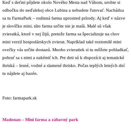
Keď s deťmi pôjdete okolo Nového Mesta nad Váhom, urobte si
odbočku do neďalekej obce Lubina a nebudete ľutovať. Nachádza
sa tu FarmaPark – rodinná farma uprostred prírody. Aj keď v názve
je slovíčko mini, táto farma určite nie je malá. Malé sú však
zvieratká, ktoré v nej žijú, pretože farma sa špecializuje na chov
mini verzií hospodárskych zvierat. Napríklad také roztomilé mini
ovečky vás určite dostanú. Mnoho zvieratiek si tu môžete pohladkať,
pohrať sa s nimi a nakŕmiť ich. Pre deti sú k dispozícii aj tematické
ihriská – lesné, vodné a slamené ihrisko. Počas teplých letných dní
tu nájdete aj bazén.
Foto: farmapark.sk
Madonan – Mini farma a zábavný park