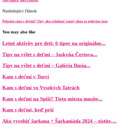
Ako naučiť dieťa plávať
Nasledujúci článok
Pokojné ráno s deťmi? Tipy, ako zvládnuť ranný zhon za polovicu času
You may also like
Letné aktivity pre deti: 6 tipov na originálne...
Tipy na výlet s deťmi – Jaskyňa Čertova...
Tipy na výlet s deťmi – Galéria Ilusia...
Kam s deťmi v Turci
Kam s deťmi vo Vysokých Tatrách
Kam s deťmi na Spiši? Tieto miesta musíte...
Kam s deťmi, keď prší
Ako vyrobiť šarkana + Šarkaniáda 2024 – zistite,...