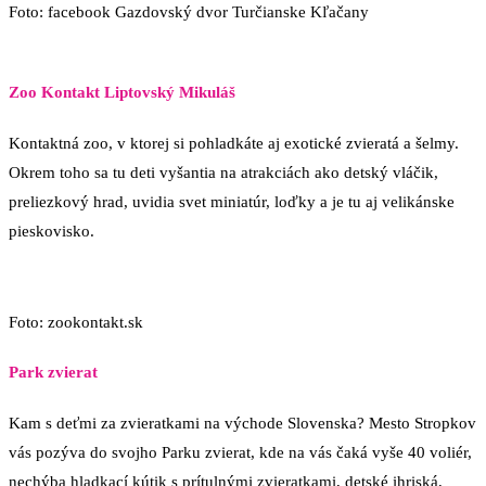
Foto: facebook Gazdovský dvor Turčianske Kľačany
Zoo Kontakt Liptovský Mikuláš
Kontaktná zoo, v ktorej si pohladkáte aj exotické zvieratá a šelmy.
Okrem toho sa tu deti vyšantia na atrakciách ako detský vláčik,
preliezkový hrad, uvidia svet miniatúr, loďky a je tu aj velikánske
pieskovisko.
Foto: zookontakt.sk
Park zvierat
Kam s deťmi za zvieratkami na východe Slovenska? Mesto Stropkov
vás pozýva do svojho Parku zvierat, kde na vás čaká vyše 40 voliér,
nechýba hladkací kútik s prítulnými zvieratkami, detské ihriská,