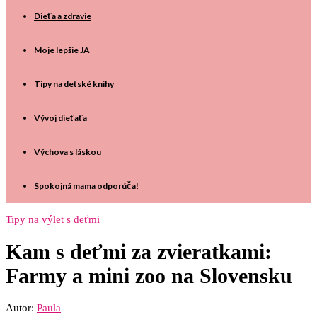
Dieťa a zdravie
Moje lepšie JA
Tipy na detské knihy
Vývoj dieťaťa
Výchova s láskou
Spokojná mama odporúča!
Tipy na výlet s deťmi
Kam s deťmi za zvieratkami:
Farmy a mini zoo na Slovensku
Autor:
Paula