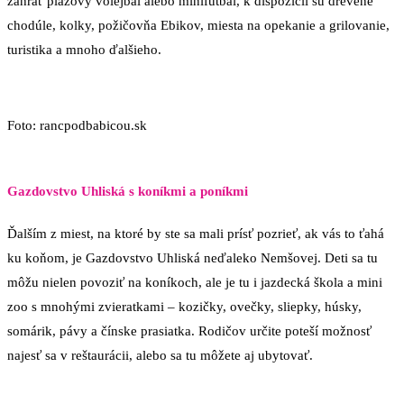
zahrať plážový volejbal alebo minifutbal, k dispozícii sú drevené
chodúle, kolky, požičovňa Ebikov, miesta na opekanie a grilovanie,
turistika a mnoho ďalšieho.
Foto: rancpodbabicou.sk
Gazdovstvo Uhliská s koníkmi a poníkmi
Ďalším z miest, na ktoré by ste sa mali prísť pozrieť, ak vás to ťahá
ku koňom, je Gazdovstvo Uhliská neďaleko Nemšovej. Deti sa tu
môžu nielen povoziť na koníkoch, ale je tu i jazdecká škola a mini
zoo s mnohými zvieratkami – kozičky, ovečky, sliepky, húsky,
somárik, pávy a čínske prasiatka. Rodičov určite poteší možnosť
najesť sa v reštaurácii, alebo sa tu môžete aj ubytovať.