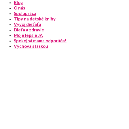
Blog
O nás
Spolupráca
Tipy na detské knihy
Vývoj dieťaťa
Dieťa a zdravie
Moje lepšie JA
Spokojná mama odporúča!
Výchova s láskou