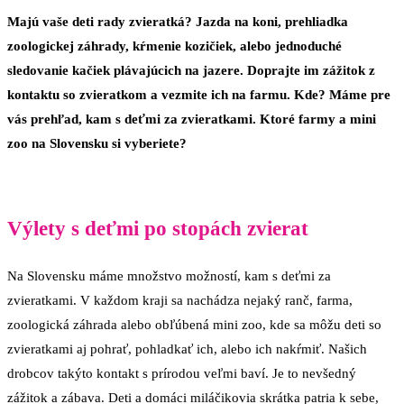
Majú vaše deti rady zvieratká? Jazda na koni, prehliadka
zoologickej záhrady, kŕmenie kozičiek, alebo jednoduché
sledovanie kačiek plávajúcich na jazere. Doprajte im zážitok z
kontaktu so zvieratkom a vezmite ich na farmu. Kde? Máme pre
vás prehľad, kam s deťmi za zvieratkami. Ktoré farmy a mini
zoo na Slovensku si vyberiete?
Výlety s deťmi po stopách zvierat
Na Slovensku máme množstvo možností, kam s deťmi za
zvieratkami. V každom kraji sa nachádza nejaký ranč, farma,
zoologická záhrada alebo obľúbená mini zoo, kde sa môžu deti so
zvieratkami aj pohrať, pohladkať ich, alebo ich nakŕmiť. Našich
drobcov takýto kontakt s prírodou veľmi baví. Je to nevšedný
zážitok a zábava. Deti a domáci miláčikovia skrátka patria k sebe,