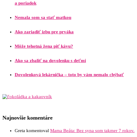
a poriadok
Nemala som sa stať matkou
Ako zariadiť izbu pre prváka
Môže tehotná žena piť kávu?
Ako sa zbaliť na dovolenku s deťmi
Dovolenková lekárnička – toto by vám nemalo chýbať
Najnovšie komentáre
Greta
komentoval
Mama Beáta: Bez syna som takmer 7 rokov.