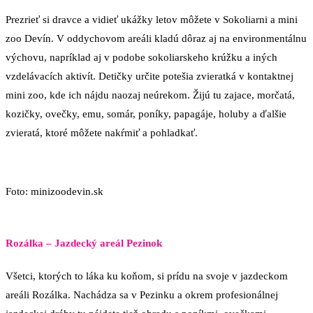
Prezrieť si dravce a vidieť ukážky letov môžete v Sokoliarni a mini
zoo Devín. V oddychovom areáli kladú dôraz aj na environmentálnu
výchovu, napríklad aj v podobe sokoliarskeho krúžku a iných
vzdelávacích aktivít. Detičky určite potešia zvieratká v kontaktnej
mini zoo, kde ich nájdu naozaj neúrekom. Žijú tu zajace, morčatá,
kozičky, ovečky, emu, somár, poníky, papagáje, holuby a ďalšie
zvieratá, ktoré môžete nakŕmiť a pohladkať.
Foto: minizoodevin.sk
Rozálka – Jazdecký areál Pezinok
Všetci, ktorých to láka ku koňom, si prídu na svoje v jazdeckom
areáli Rozálka. Nachádza sa v Pezinku a okrem profesionálnej