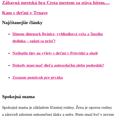
Zábavná mestská hra Cesta mestom sa stáva hitom....
Kam s deťmi v Trnave
Najčítanejšie články
Dinono dinopark Bojnice, vyhliadková veža a Šmolko
dedinka – oplatí sa prísť?
Najlepšie tipy na výlety s deťmi v Prievidzi a okolí
Dokedy musí mať dieťa autosedačku alebo podsedák?
Zoznam pomôcok pre prváka
Spokojná mama
Spokojná mama je základom šťastnej rodiny. Žena je oporou rodiny
a zároveň zdrojom nekonečnej lásky a nehy. Preto musí byť v prvom