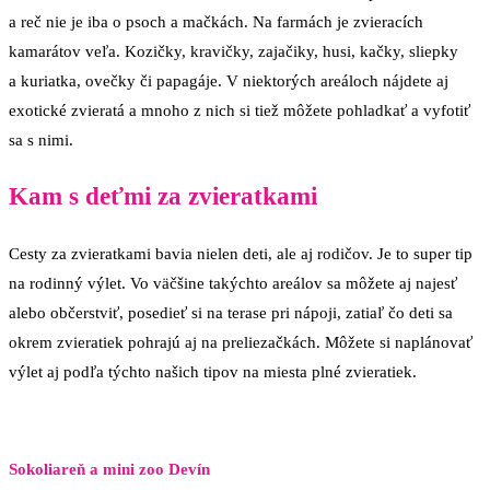
a reč nie je iba o psoch a mačkách. Na farmách je zvieracích
kamarátov veľa. Kozičky, kravičky, zajačiky, husi, kačky, sliepky
a kuriatka, ovečky či papagáje. V niektorých areáloch nájdete aj
exotické zvieratá a mnoho z nich si tiež môžete pohladkať a vyfotiť
sa s nimi.
Kam s deťmi za zvieratkami
Cesty za zvieratkami bavia nielen deti, ale aj rodičov. Je to super tip
na rodinný výlet. Vo väčšine takýchto areálov sa môžete aj najesť
alebo občerstviť, posedieť si na terase pri nápoji, zatiaľ čo deti sa
okrem zvieratiek pohrajú aj na preliezačkách. Môžete si naplánovať
výlet aj podľa týchto našich tipov na miesta plné zvieratiek.
Sokoliareň a mini zoo Devín