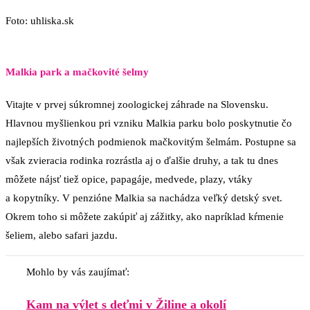
Foto: uhliska.sk
Malkia park a mačkovité šelmy
Vitajte v prvej súkromnej zoologickej záhrade na Slovensku.
Hlavnou myšlienkou pri vzniku Malkia parku bolo poskytnutie čo
najlepších životných podmienok mačkovitým šelmám. Postupne sa
však zvieracia rodinka rozrástla aj o ďalšie druhy, a tak tu dnes
môžete nájsť tiež opice, papagáje, medvede, plazy, vtáky
a kopytníky. V penzióne Malkia sa nachádza veľký detský svet.
Okrem toho si môžete zakúpiť aj zážitky, ako napríklad kŕmenie
šeliem, alebo safari jazdu.
Mohlo by vás zaujímať:
Kam na výlet s deťmi v Žiline a okolí