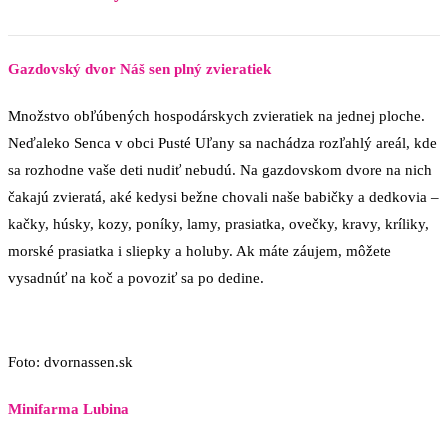
Gazdovský dvor Náš sen plný zvieratiek
Množstvo obľúbených hospodárskych zvieratiek na jednej ploche.
Neďaleko Senca v obci Pusté Uľany sa nachádza rozľahlý areál, kde
sa rozhodne vaše deti nudiť nebudú. Na gazdovskom dvore na nich
čakajú zvieratá, aké kedysi bežne chovali naše babičky a dedkovia –
kačky, húsky, kozy, poníky, lamy, prasiatka, ovečky, kravy, kríliky,
morské prasiatka i sliepky a holuby. Ak máte záujem, môžete
vysadnúť na koč a povoziť sa po dedine.
Foto: dvornassen.sk
Minifarma Lubina