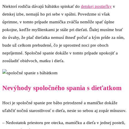
Niektorí rodičia dávajú bábätko spinkať do
detskej postieľky
v
detskej izbe, nemajú ho pri sebe v spálni. Povedzme si však
úprimne, v tomto prípade mamička zväčša nemôže spať úplne
pokojne, keďže myšlienkami je stále pri dieťati. Ďalej musíme brať
do úvahy, že plač dieťatka nemusí ihneď počuť a kým príde za ním,
bude už celkom prebudené, čo je uprostred noci pre oboch
nepríjemné. Spoločné spanie dokáže v tomto prípade upokojiť a
zosúladiť obidvoch, matku i dieťa.
Nevýhody spoločného spania s dieťatkom
Hoci je spoločné spanie pre bábo prirodzené a mamičke dokáže
uľahčiť nočnú starostlivosť o dieťa, nesie so sebou aj zopár mínusov.
– Nedostatok priestoru pre otecka, mamičku a dieťa v jednej posteli,