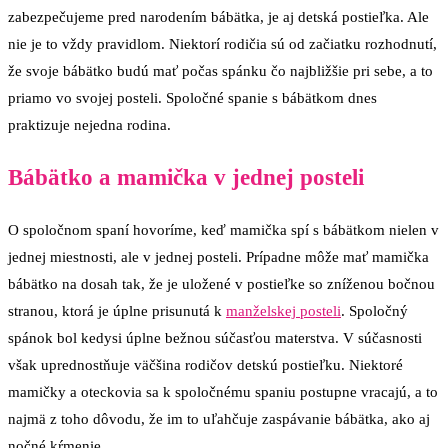
zabezpečujeme pred narodením bábätka, je aj detská postieľka. Ale
nie je to vždy pravidlom. Niektorí rodičia sú od začiatku rozhodnutí,
že svoje bábätko budú mať počas spánku čo najbližšie pri sebe, a to
priamo vo svojej posteli. Spoločné spanie s bábätkom dnes
praktizuje nejedna rodina.
Bábätko a mamička v jednej posteli
O spoločnom spaní hovoríme, keď mamička spí s bábätkom nielen v
jednej miestnosti, ale v jednej posteli. Prípadne môže mať mamička
bábätko na dosah tak, že je uložené v postieľke so zníženou bočnou
stranou, ktorá je úplne prisunutá k
manželskej posteli
. Spoločný
spánok bol kedysi úplne bežnou súčasťou materstva. V súčasnosti
však uprednostňuje väčšina rodičov detskú postieľku. Niektoré
mamičky a oteckovia sa k spoločnému spaniu postupne vracajú, a to
najmä z toho dôvodu, že im to uľahčuje zaspávanie bábätka, ako aj
nočné kŕmenie.