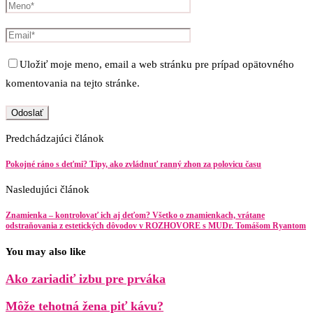
Uložiť moje meno, email a web stránku pre prípad opätovného
komentovania na tejto stránke.
Predchádzajúci článok
Pokojné ráno s deťmi? Tipy, ako zvládnuť ranný zhon za polovicu času
Nasledujúci článok
Znamienka – kontrolovať ich aj deťom? Všetko o znamienkach, vrátane
odstraňovania z estetických dôvodov v ROZHOVORE s MUDr. Tomášom Ryantom
You may also like
Ako zariadiť izbu pre prváka
Môže tehotná žena piť kávu?