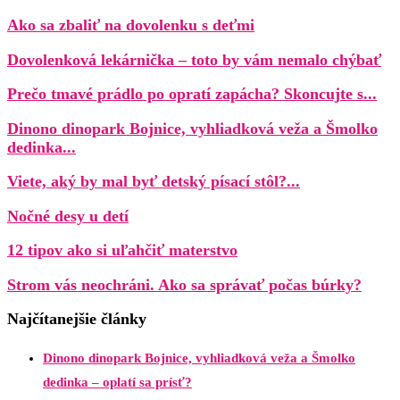
Ako sa zbaliť na dovolenku s deťmi
Dovolenková lekárnička – toto by vám nemalo chýbať
Prečo tmavé prádlo po opratí zapácha? Skoncujte s...
Dinono dinopark Bojnice, vyhliadková veža a Šmolko
dedinka...
Viete, aký by mal byť detský písací stôl?...
Nočné desy u detí
12 tipov ako si uľahčiť materstvo
Strom vás neochráni. Ako sa správať počas búrky?
Najčítanejšie články
Dinono dinopark Bojnice, vyhliadková veža a Šmolko
dedinka – oplatí sa prísť?