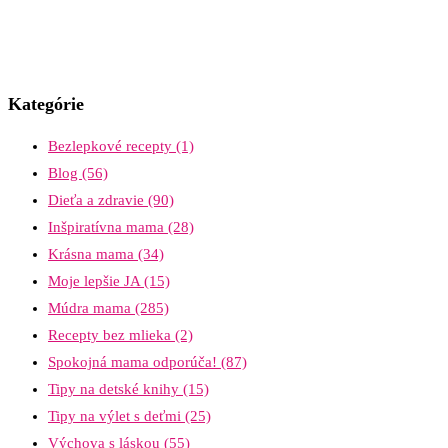
Kategórie
Bezlepkové recepty
(1)
Blog
(56)
Dieťa a zdravie
(90)
Inšpiratívna mama
(28)
Krásna mama
(34)
Moje lepšie JA
(15)
Múdra mama
(285)
Recepty bez mlieka
(2)
Spokojná mama odporúča!
(87)
Tipy na detské knihy
(15)
Tipy na výlet s deťmi
(25)
Výchova s láskou
(55)