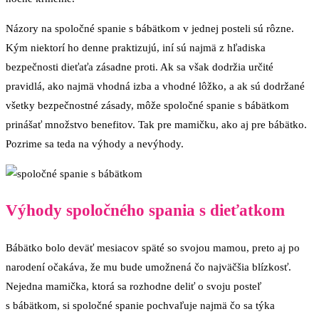
Názory na spoločné spanie s bábätkom v jednej posteli sú rôzne.
Kým niektorí ho denne praktizujú, iní sú najmä z hľadiska
bezpečnosti dieťaťa zásadne proti. Ak sa však dodržia určité
pravidlá, ako najmä vhodná izba a vhodné lôžko, a ak sú dodržané
všetky bezpečnostné zásady, môže spoločné spanie s bábätkom
prinášať množstvo benefitov. Tak pre mamičku, ako aj pre bábätko.
Pozrime sa teda na výhody a nevýhody.
Výhody spoločného spania s dieťatkom
Bábätko bolo deväť mesiacov späté so svojou mamou, preto aj po
narodení očakáva, že mu bude umožnená čo najväčšia blízkosť.
Nejedna mamička, ktorá sa rozhodne deliť o svoju posteľ
s bábätkom, si spoločné spanie pochvaľuje najmä čo sa týka