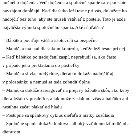
nočného dojčenia. Veď dojčenie a spoločné spanie sa v podstate
navzájom dopĺňajú. Keď dieťatko leží tesne pri vás, dokážete ho
nadojčiť bez toho, aby ste museli vstávať z postele. Toto je azda
najväčšia výhoda spoločného spania. Aké sú ďalšie?
– Bábätko pociťuje väčšiu istotu, cíti sa bezpečne
– Mamička má nad dieťatkom kontrolu, keďže leží tesne pri nej
– Keď bábätko po nadojčení zaspí, neprebudí sa, ako často
v prípade jeho prekladania do postieľky
– Mamička si viac oddýchne, dieťatko dokáže nadojčiť aj
v polospánku a nemusí sa teda zobudiť úplne
– Mamička dokáže zareagovať na prejavy bábätka skôr, ako keby
dieťa ležalo v postieľke, a tak môže zasiahnuť včas a bábätko ani
nestihne začať plakať od hladu
– Postupne sa spánkový cyklus dieťaťa a matky zosúladia
– Spoločné spanie dokáže budovať hlboký vzťah medzi rodičmi a
dieťaťom