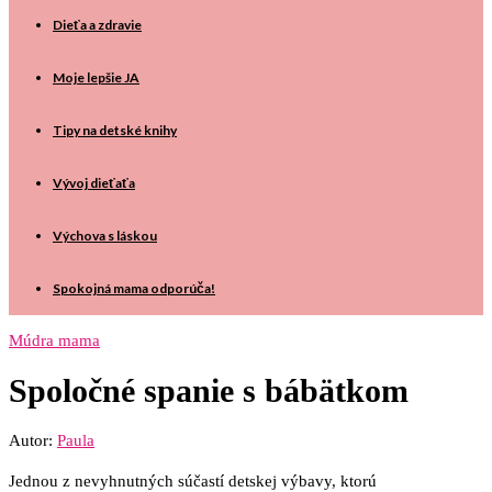
Dieťa a zdravie
Moje lepšie JA
Tipy na detské knihy
Vývoj dieťaťa
Výchova s láskou
Spokojná mama odporúča!
Múdra mama
Spoločné spanie s bábätkom
Autor:
Paula
Jednou z nevyhnutných súčastí detskej výbavy, ktorú