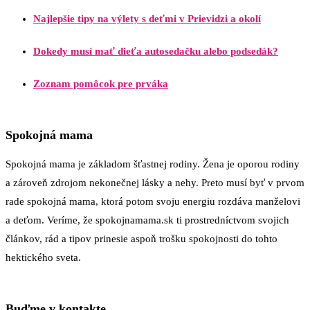
Najlepšie tipy na výlety s deťmi v Prievidzi a okolí
Dokedy musí mať dieťa autosedačku alebo podsedák?
Zoznam pomôcok pre prváka
Spokojná mama
Spokojná mama je základom šťastnej rodiny. Žena je oporou rodiny
a zároveň zdrojom nekonečnej lásky a nehy. Preto musí byť v prvom
rade spokojná mama, ktorá potom svoju energiu rozdáva manželovi
a deťom. Veríme, že spokojnamama.sk ti prostredníctvom svojich
článkov, rád a tipov prinesie aspoň trošku spokojnosti do tohto
hektického sveta.
Buďme v kontakte