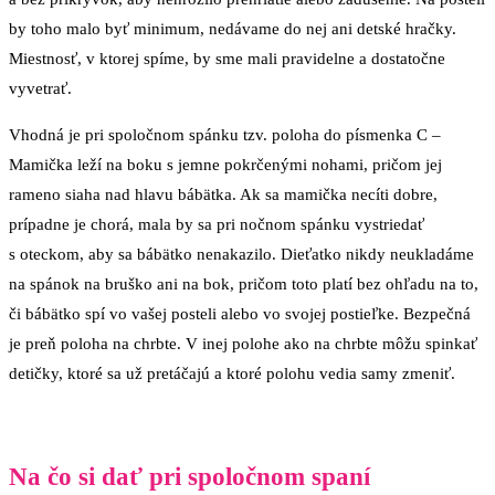
by toho malo byť minimum, nedávame do nej ani detské hračky.
Miestnosť, v ktorej spíme, by sme mali pravidelne a dostatočne
vyvetrať.
Vhodná je pri spoločnom spánku tzv. poloha do písmenka C –
Mamička leží na boku s jemne pokrčenými nohami, pričom jej
rameno siaha nad hlavu bábätka. Ak sa mamička necíti dobre,
prípadne je chorá, mala by sa pri nočnom spánku vystriedať
s oteckom, aby sa bábätko nenakazilo. Dieťatko nikdy neukladáme
na spánok na bruško ani na bok, pričom toto platí bez ohľadu na to,
či bábätko spí vo vašej posteli alebo vo svojej postieľke. Bezpečná
je preň poloha na chrbte. V inej polohe ako na chrbte môžu spinkať
detičky, ktoré sa už pretáčajú a ktoré polohu vedia samy zmeniť.
Na čo si dať pri spoločnom spaní