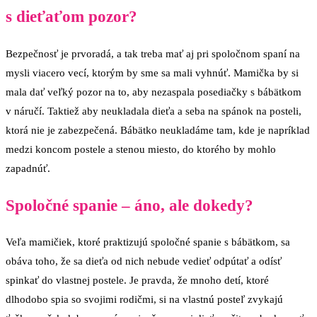
s dieťaťom pozor?
Bezpečnosť je prvoradá, a tak treba mať aj pri spoločnom spaní na
mysli viacero vecí, ktorým by sme sa mali vyhnúť. Mamička by si
mala dať veľký pozor na to, aby nezaspala posediačky s bábätkom
v náručí. Taktiež aby neukladala dieťa a seba na spánok na posteli,
ktorá nie je zabezpečená. Bábätko neukladáme tam, kde je napríklad
medzi koncom postele a stenou miesto, do ktorého by mohlo
zapadnúť.
Spoločné spanie – áno, ale dokedy?
Veľa mamičiek, ktoré praktizujú spoločné spanie s bábätkom, sa
obáva toho, že sa dieťa od nich nebude vedieť odpútať a odísť
spinkať do vlastnej postele. Je pravda, že mnoho detí, ktoré
dlhodobo spia so svojimi rodičmi, si na vlastnú posteľ zvykajú