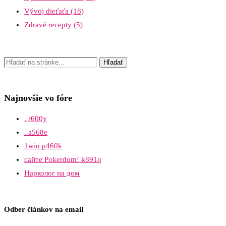
Vývoj dieťaťa
(18)
Zdravé recepty
(5)
Najnovšie vo fóre
. r600y
. a568e
1win p460k
сайте Pokerdom! k891q
Нарколог на дом
Odber článkov na email