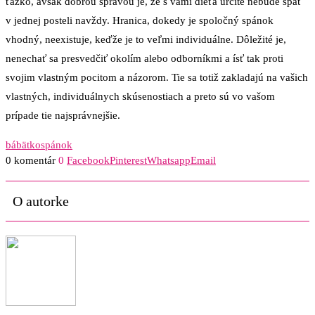
ťažko, avšak dobrou správou je, že s vami dieťa určite nebude spať
v jednej posteli navždy. Hranica, dokedy je spoločný spánok
vhodný, neexistuje, keďže je to veľmi individuálne. Dôležité je,
nenechať sa presvedčiť okolím alebo odborníkmi a ísť tak proti
svojim vlastným pocitom a názorom. Tie sa totiž zakladajú na vašich
vlastných, individuálnych skúsenostiach a preto sú vo vašom
prípade tie najsprávnejšie.
bábätko
spánok
0 komentár
0
Facebook
Pinterest
Whatsapp
Email
O autorke