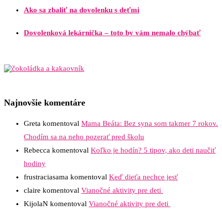
Ako sa zbaliť na dovolenku s deťmi
Dovolenková lekárnička – toto by vám nemalo chýbať
Najnovšie komentáre
Greta
komentoval
Mama Beáta: Bez syna som takmer 7 rokov.
Chodím sa na neho pozerať pred školu
Rebecca
komentoval
Koľko je hodín? 5 tipov, ako deti naučiť
hodiny
frustraciasama
komentoval
Keď dieťa nechce jesť
claire
komentoval
Vianočné aktivity pre deti
KijolaN
komentoval
Vianočné aktivity pre deti