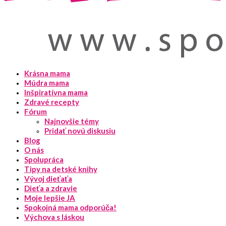
Krásna mama
Múdra mama
Inšpiratívna mama
Zdravé recepty
Fórum
Najnovšie témy
Pridať novú diskusiu
Blog
O nás
Spolupráca
Tipy na detské knihy
Vývoj dieťaťa
Dieťa a zdravie
Moje lepšie JA
Spokojná mama odporúča!
Výchova s láskou