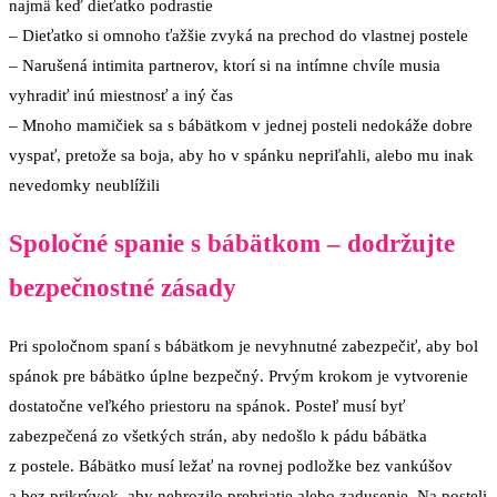
najmä keď dieťatko podrastie
– Dieťatko si omnoho ťažšie zvyká na prechod do vlastnej postele
– Narušená intimita partnerov, ktorí si na intímne chvíle musia
vyhradiť inú miestnosť a iný čas
– Mnoho mamičiek sa s bábätkom v jednej posteli nedokáže dobre
vyspať, pretože sa boja, aby ho v spánku nepriľahli, alebo mu inak
nevedomky neublížili
Spoločné spanie s bábätkom – dodržujte
bezpečnostné zásady
Pri spoločnom spaní s bábätkom je nevyhnutné zabezpečiť, aby bol
spánok pre bábätko úplne bezpečný. Prvým krokom je vytvorenie
dostatočne veľkého priestoru na spánok. Posteľ musí byť
zabezpečená zo všetkých strán, aby nedošlo k pádu bábätka
z postele. Bábätko musí ležať na rovnej podložke bez vankúšov
a bez prikrývok, aby nehrozilo prehriatie alebo zadusenie. Na posteli