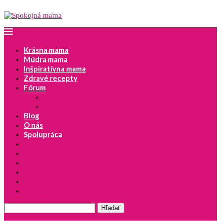
Krásna mama
Múdra mama
Inšpiratívna mama
Zdravé recepty
Fórum
Najnovšie témy
Pridať novú diskusiu
Blog
O nás
Spolupráca
Tipy na detské knihy
Vývoj dieťaťa
Dieťa a zdravie
Moje lepšie JA
Spokojná mama odporúča!
Výchova s láskou