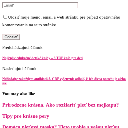
Uložiť moje meno, email a web stránku pre prípad opätovného
komentovania na tejto stránke.
Predchádzajúci článok
Najlepšie edukačné detské knihy – 8 TOP kníh pre deti
Nasledujúci článok
Nežiadajte zakaždým antibiotiká. CRP vyšetrenie odhalí, či ich dieťa potrebuje alebo
nie
You may also like
Prirodzene krásna. Ako rozžiariť pleť bez mejkapu?
Tipy pre krásne pery
Domáca pleťová maska? Tieto urobia s vašou pleťou...