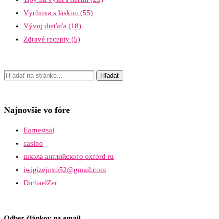
Výchova s láskou
(55)
Vývoj dieťaťa
(18)
Zdravé recepty
(5)
Najnovšie vo fóre
Earnestsal
casino
школа английского oxford ru
iwigizejuxo52@gmail.com
DichaelZer
Odber článkov na email