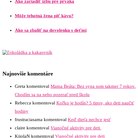
Ako zariadiť izbu pre prváka
Môže tehotná žena piť kávu?
Ako sa zbaliť na dovolenku s deťmi
Najnovšie komentáre
Greta
komentoval
Mama Beáta: Bez syna som takmer 7 rokov.
Chodím sa na neho pozerať pred školu
Rebecca
komentoval
Koľko je hodín? 5 tipov, ako deti naučiť
hodiny
frustraciasama
komentoval
Keď dieťa nechce jesť
claire
komentoval
Vianočné aktivity pre deti
KijolaN
komentoval
Vianočné aktivity pre deti