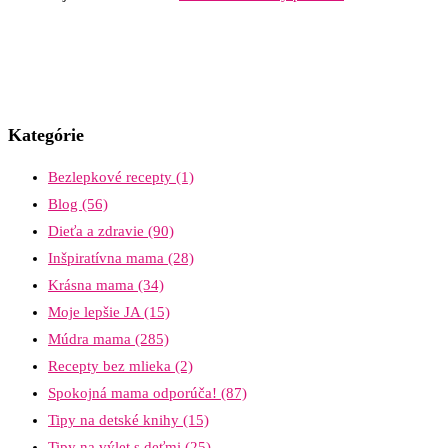
Kategórie
Bezlepkové recepty
(1)
Blog
(56)
Dieťa a zdravie
(90)
Inšpiratívna mama
(28)
Krásna mama
(34)
Moje lepšie JA
(15)
Múdra mama
(285)
Recepty bez mlieka
(2)
Spokojná mama odporúča!
(87)
Tipy na detské knihy
(15)
Tipy na výlet s deťmi
(25)