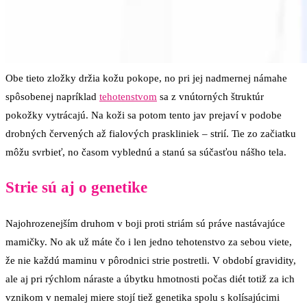
Obe tieto zložky držia kožu pokope, no pri jej nadmernej námahe
spôsobenej napríklad
tehotenstvom
sa z vnútorných štruktúr
pokožky vytrácajú. Na koži sa potom tento jav prejaví v podobe
drobných červených až fialových praskliniek – strií. Tie zo začiatku
môžu svrbieť, no časom vyblednú a stanú sa súčasťou nášho tela.
Strie sú aj o genetike
Najohrozenejším druhom v boji proti striám sú práve nastávajúce
mamičky. No ak už máte čo i len jedno tehotenstvo za sebou viete,
že nie každú maminu v pôrodnici strie postretli. V období gravidity,
ale aj pri rýchlom náraste a úbytku hmotnosti počas diét totiž za ich
vznikom v nemalej miere stojí tiež genetika spolu s kolísajúcimi