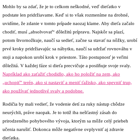
Mohlo by sa zdať, že je to celkom neškodné, veď dieťatko v
podstate len pridržiavame. Keď si to však rozmeníme na drobné,
uvidíme, že zdanie v tomto prípade naozaj klame. Aby dieťa začalo
chodiť, musí „absolvovať“ dôležitú prípravu. Najskôr sa plazí,
potom štvornožkuje, naučí sa sedieť, začne sa stavať na nôžky, urobí
prvé kroky pridržiavajúc sa nábytku, naučí sa udržať rovnováhu v
stoji a napokon urobí krok v priestore. Táto postupnosť je veľmi
dôležitá. V každej fáze si dieťa precvičuje a posilňuje svoje svaly.
Napríklad ako zaťažiť chodidlo, ako ho položiť na zem, ako
„uchopiť” terén, ako si nastaviť a meniť ťažisko, ako spevniť trup,
ako používať jednotlivé svaly a podobne.
Rodičia by mali vedieť, že vodenie detí za ruky nástup chôdze
neurýchli, práve naopak. Je to totiž iba nešťastný zásah do
prirodzeného pohybového vývoja, ktorým sa môže celý priebeh
učenia narušiť. Dokonca môže negatívne ovplyvniť aj zdravie
dieťatka.