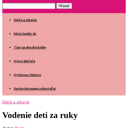
Dieťa a zdravie
Moje lepšie JA
Tipy na detské knihy
Vývoj dieťaťa
Výchova s láskou
Spokojná mama odporúča!
Dieťa a zdravie
Vodenie detí za ruky