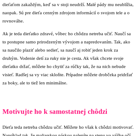
dieťaťom zakaždým, keď sa v stoji neudrží. Malé pády mu neublížia,
naopak. Sú pre dieťa cenným zdrojom informácií o svojom tele a o
rovnováhe.
Ak je teda dieťatko zdravé, vôbec ho chôdzu netreba učiť. Naučí sa
to postupne samo prirodzeným vývojom a napredovaním. Tak, ako
sa naučilo plaziť alebo sedieť, sa naučí aj robiť jeden krok za
druhým. Vodenie detí za ruky nie je cesta. Ak však chcete svoje
dieťatko držať, môžete ho chytiť za rúčky tak, že na nich nebude
visieť. Radšej sa vy viac skloňte. Prípadne môžete drobčeka pridržať
za boky, ale to tiež len minimálne.
Motivujte ho k samostatnej chôdzi
Dieťa teda netreba chôdzu učiť. Môžete ho však k chôdzi motivovať.
Napríklad tak, že maliarskou páskou nalepíte na stenu vo výške očí