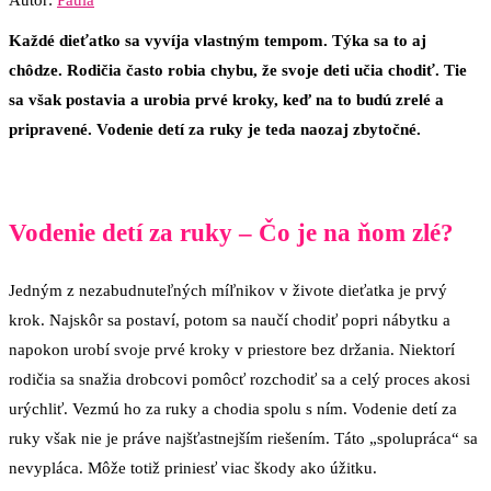
Autor:
Paula
Každé dieťatko sa vyvíja vlastným tempom. Týka sa to aj
chôdze. Rodičia často robia chybu, že svoje deti učia chodiť. Tie
sa však postavia a urobia prvé kroky, keď na to budú zrelé a
pripravené. Vodenie detí za ruky je teda naozaj zbytočné.
Vodenie detí za ruky – Čo je na ňom zlé?
Jedným z nezabudnuteľných míľnikov v živote dieťatka je prvý
krok. Najskôr sa postaví, potom sa naučí chodiť popri nábytku a
napokon urobí svoje prvé kroky v priestore bez držania. Niektorí
rodičia sa snažia drobcovi pomôcť rozchodiť sa a celý proces akosi
urýchliť. Vezmú ho za ruky a chodia spolu s ním. Vodenie detí za
ruky však nie je práve najšťastnejším riešením. Táto „spolupráca“ sa
nevypláca. Môže totiž priniesť viac škody ako úžitku.