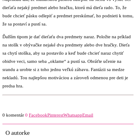
dieťaťa nejaký predmet alebo hračku, ktorú má dieťa rado. To, že
bude chcieť pásku odlepiť a predmet preskúmať, ho podnieti k tomu,
že sa postaví a pustí sa.
Ďalším tipom je dať dieťaťu dva predmety naraz. Položte na príklad
na stolík v obývačke nejaké dva predmety alebo dve hračky. Dieťa
sa chytí stolíka, aby sa postavilo a keď bude chcieť naraz chytiť
obidve veci, samo seba „oklame“ a pustí sa. Obráťte učenie na
srandu a urobte si z toho jednu veľkú zábavu. Fantázii sa medze
nekladú. Tou najlepšou motiváciou a zároveň odmenou pre deti je
predsa hra.
0 komentár
0
Facebook
Pinterest
Whatsapp
Email
O autorke