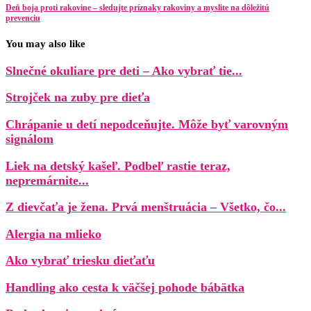
Deň boja proti rakovine – sledujte príznaky rakoviny a myslite na dôležitú
prevenciu
You may also like
Slnečné okuliare pre deti – Ako vybrať tie...
Strojček na zuby pre dieťa
Chrápanie u detí nepodceňujte. Môže byť varovným
signálom
Liek na detský kašeľ. Podbeľ rastie teraz,
nepremárnite...
Z dievčaťa je žena. Prvá menštruácia – Všetko, čo...
Alergia na mlieko
Ako vybrať triesku dieťaťu
Handling ako cesta k väčšej pohode bábätka