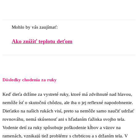
Mohlo by vás zaujímať:
Ako znížiť teplotu deťom
Dôsledky chodenia za ruky
Keď dieťa držíme za vystreté ruky, ktoré má zdvihnuté nad hlavou,
nemôže ísť o skutočnú chôdzu, ale iba o jej reflexné napodobnenie.
Dieťatko na našich rukách visí, preto sa nemôže samo naučiť udržať
rovnováhu, nemá skúsenosť ani s hľadaním ťažiska svojho tela.
Vodenie detí za ruky spôsobuje poškodenie kĺbov a väzov na
ramenách, vznikajú tiež problémy s chrbticou a s držaním tela. V