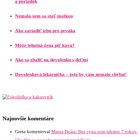
a poriadok
Nemala som sa stať matkou
Ako zariadiť izbu pre prváka
Môže tehotná žena piť kávu?
Ako sa zbaliť na dovolenku s deťmi
Dovolenková lekárnička – toto by vám nemalo chýbať
Najnovšie komentáre
Greta
komentoval
Mama Beáta: Bez syna som takmer 7 rokov.
Chodím sa na neho pozerať pred školu