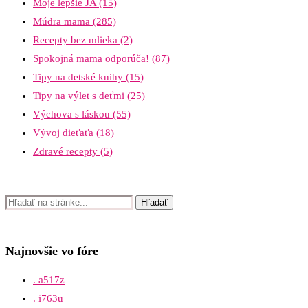
Moje lepšie JA
(15)
Múdra mama
(285)
Recepty bez mlieka
(2)
Spokojná mama odporúča!
(87)
Tipy na detské knihy
(15)
Tipy na výlet s deťmi
(25)
Výchova s láskou
(55)
Vývoj dieťaťa
(18)
Zdravé recepty
(5)
Najnovšie vo fóre
. a517z
. i763u