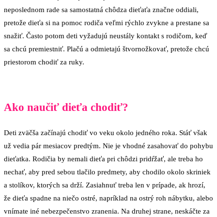
neposlednom rade sa samostatná chôdza dieťaťa značne oddiali,
pretože dieťa si na pomoc rodiča veľmi rýchlo zvykne a prestane sa
snažiť. Často potom deti vyžadujú neustály kontakt s rodičom, keď
sa chcú premiestniť. Plačú a odmietajú štvornožkovať, pretože chcú
priestorom chodiť za ruky.
Ako naučiť dieťa chodiť?
Deti zväčša začínajú chodiť vo veku okolo jedného roka. Stáť však
už vedia pár mesiacov predtým. Nie je vhodné zasahovať do pohybu
dieťatka. Rodičia by nemali dieťa pri chôdzi pridŕžať, ale treba ho
nechať, aby pred sebou tlačilo predmety, aby chodilo okolo skriniek
a stolíkov, ktorých sa drží. Zasiahnuť treba len v prípade, ak hrozí,
že dieťa spadne na niečo ostré, napríklad na ostrý roh nábytku, alebo
vnímate iné nebezpečenstvo zranenia. Na druhej strane, neskáčte za