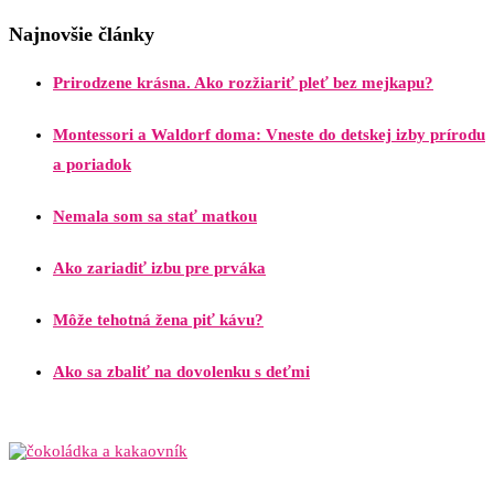
Najnovšie články
Prirodzene krásna. Ako rozžiariť pleť bez mejkapu?
Montessori a Waldorf doma: Vneste do detskej izby prírodu
a poriadok
Nemala som sa stať matkou
Ako zariadiť izbu pre prváka
Môže tehotná žena piť kávu?
Ako sa zbaliť na dovolenku s deťmi