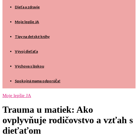
Dieťa a zdravie
Moje lepšie JA
Tipy na detské knihy
Vývoj dieťaťa
Výchova s láskou
Spokojná mama odporúča!
Moje lepšie JA
Trauma u matiek: Ako
ovplyvňuje rodičovstvo a vzťah s
dieťaťom