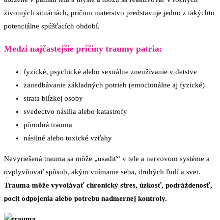
životných situáciách, pričom materstvo predstavuje jedno z takýchto
potenciálne spúšťacích období.
Medzi najčastejšie príčiny traumy patria:
fyzické, psychické alebo sexuálne zneužívanie v detstve
zanedbávanie základných potrieb (emocionálne aj fyzické)
strata blízkej osoby
svedectvo násilia alebo katastrofy
pôrodná trauma
násilné alebo toxické vzťahy
Nevyriešená trauma sa môže „usadiť“ v tele a nervovom systéme a
ovplyvňovať spôsob, akým vnímame seba, druhých ľudí a svet.
Trauma môže vyvolávať chronický stres, úzkosť, podráždenosť,
pocit odpojenia alebo potrebu nadmernej kontroly.