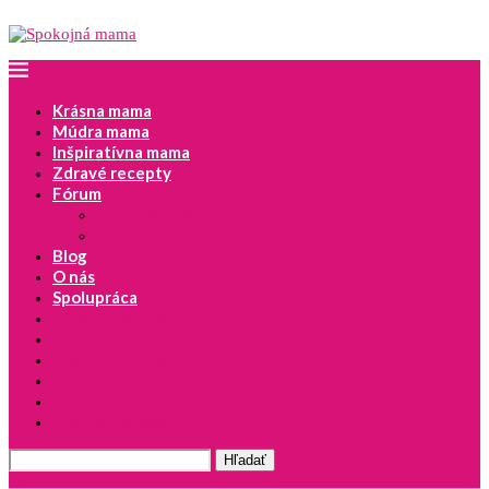
Krásna mama
Múdra mama
Inšpiratívna mama
Zdravé recepty
Fórum
Najnovšie témy
Pridať novú diskusiu
Blog
O nás
Spolupráca
Tipy na detské knihy
Vývoj dieťaťa
Dieťa a zdravie
Moje lepšie JA
Spokojná mama odporúča!
Výchova s láskou