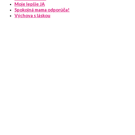
Moje lepšie JA
Spokojná mama odporúča!
Výchova s láskou