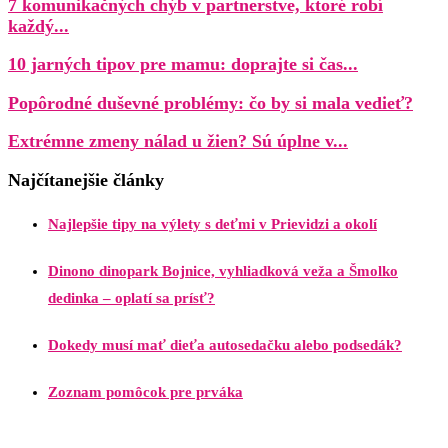
7 komunikačných chýb v partnerstve, ktoré robí
každý...
10 jarných tipov pre mamu: doprajte si čas...
Popôrodné duševné problémy: čo by si mala vedieť?
Extrémne zmeny nálad u žien? Sú úplne v...
Najčítanejšie články
Najlepšie tipy na výlety s deťmi v Prievidzi a okolí
Dinono dinopark Bojnice, vyhliadková veža a Šmolko
dedinka – oplatí sa prísť?
Dokedy musí mať dieťa autosedačku alebo podsedák?
Zoznam pomôcok pre prváka