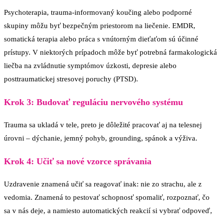
Psychoterapia, trauma-informovaný koučing alebo podporné
skupiny môžu byť bezpečným priestorom na liečenie. EMDR,
somatická terapia alebo práca s vnútorným dieťaťom sú účinné
prístupy. V niektorých prípadoch môže byť potrebná farmakologická
liečba na zvládnutie symptómov úzkosti, depresie alebo
posttraumatickej stresovej poruchy (PTSD).
Krok 3: Budovať reguláciu nervového systému
Trauma sa ukladá v tele, preto je dôležité pracovať aj na telesnej
úrovni – dýchanie, jemný pohyb, grounding, spánok a výživa.
Krok 4: Učiť sa nové vzorce správania
Uzdravenie znamená učiť sa reagovať inak: nie zo strachu, ale z
vedomia. Znamená to pestovať schopnosť spomaliť, rozpoznať, čo
sa v nás deje, a namiesto automatických reakcií si vybrať odpoveď,