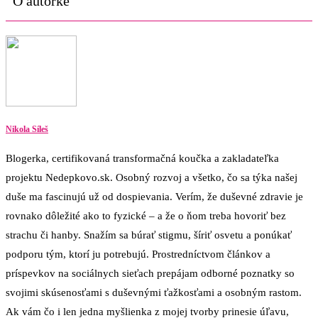
O autorke
Nikola Síleš
Blogerka, certifikovaná transformačná koučka a zakladateľka
projektu Nedepkovo.sk. Osobný rozvoj a všetko, čo sa týka našej
duše ma fascinujú už od dospievania. Verím, že duševné zdravie je
rovnako dôležité ako to fyzické – a že o ňom treba hovoriť bez
strachu či hanby. Snažím sa búrať stigmu, šíriť osvetu a ponúkať
podporu tým, ktorí ju potrebujú. Prostredníctvom článkov a
príspevkov na sociálnych sieťach prepájam odborné poznatky so
svojimi skúsenosťami s duševnými ťažkosťami a osobným rastom.
Ak vám čo i len jedna myšlienka z mojej tvorby prinesie úľavu,