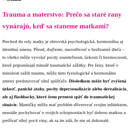
Trauma a materstvo: Prečo sa staré rany
vynárajú, keď sa staneme matkami?
Prechod do roly matky je obrovská psychologická, hormonálna aj
identitná zmena. Pôrod, dojčenie, starostlivosť o bezbranné dieťa –
to všetko môže vyvolať pocity zraniteľnosti, úzkosti či bezmocnosti,
ktoré pripomínajú minulé traumatické zážitky. Pre ženy, ktoré v
minulosti zažili traumu, môžu tieto fyziologické a hormonálne
zmeny predstavovať silné spúšťače.
Dôsledkom môže byť zvýšená
úzkosť, panické ataky, pocity depersonalizácie alebo derealizácie,
ale aj flashbacky, ktoré ženu prenesú späť do traumatickej
situácie.
Mamičky môžu mať problém dôverovať svojim inštinktom,
neustále pochybovať o svojich schopnostiach byť dobrou matkou a
prežívať silný pocit viny, ak sa im zdá, že nie sú dokonalé.