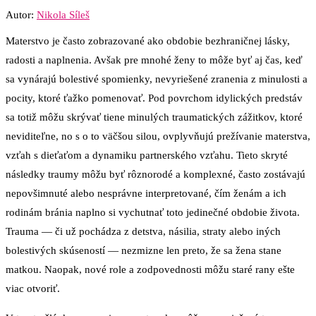
Autor:
Nikola Síleš
Materstvo je často zobrazované ako obdobie bezhraničnej lásky,
radosti a naplnenia. Avšak pre mnohé ženy to môže byť aj čas, keď
sa vynárajú bolestivé spomienky, nevyriešené zranenia z minulosti a
pocity, ktoré ťažko pomenovať. Pod povrchom idylických predstáv
sa totiž môžu skrývať tiene minulých traumatických zážitkov, ktoré
neviditeľne, no s o to väčšou silou, ovplyvňujú prežívanie materstva,
vzťah s dieťaťom a dynamiku partnerského vzťahu.
Tieto skryté
následky traumy môžu byť rôznorodé a komplexné, často zostávajú
nepovšimnuté alebo nesprávne interpretované, čím ženám a ich
rodinám bránia naplno si vychutnať toto jedinečné obdobie života.
Trauma — či už pochádza z detstva, násilia, straty alebo iných
bolestivých skúseností — nezmizne len preto, že sa žena stane
matkou. Naopak, nové role a zodpovednosti môžu staré rany ešte
viac otvoriť.