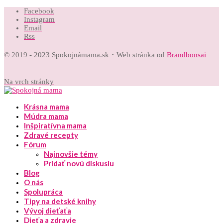
Facebook
Instagram
Email
Rss
© 2019 - 2023 Spokojnámama.sk・Web stránka od
Brandbonsai
Na vrch stránky
Krásna mama
Múdra mama
Inšpiratívna mama
Zdravé recepty
Fórum
Najnovšie témy
Pridať novú diskusiu
Blog
O nás
Spolupráca
Tipy na detské knihy
Vývoj dieťaťa
Dieťa a zdravie