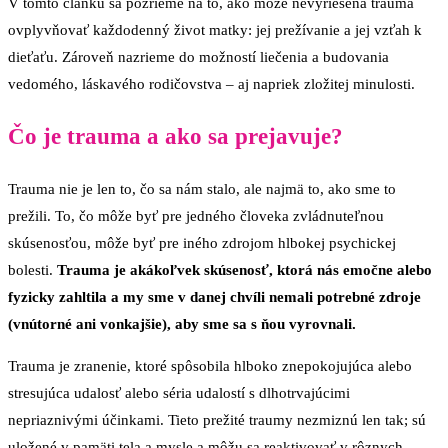
V tomto článku sa pozrieme na to, ako môže nevyriešená trauma
ovplyvňovať každodenný život matky: jej prežívanie a jej vzťah k
dieťaťu. Zároveň nazrieme do možností liečenia a budovania
vedomého, láskavého rodičovstva – aj napriek zložitej minulosti.
Čo je trauma a ako sa prejavuje?
Trauma nie je len to, čo sa nám stalo, ale najmä to, ako sme to
prežili. To, čo môže byť pre jedného človeka zvládnuteľnou
skúsenosťou, môže byť pre iného zdrojom hlbokej psychickej
bolesti.
Trauma je akákoľvek skúsenosť, ktorá nás emočne alebo
fyzicky zahltila a my sme v danej chvíli nemali potrebné zdroje
(vnútorné ani vonkajšie), aby sme sa s ňou vyrovnali.
Trauma je zranenie, ktoré spôsobila hlboko znepokojujúca alebo
stresujúca udalosť alebo séria udalostí s dlhotrvajúcimi
nepriaznivými účinkami. Tieto prežité traumy nezmiznú len tak; sú
uložené v pamäti tela a mysle a môžu sa reaktivovať v rôznych