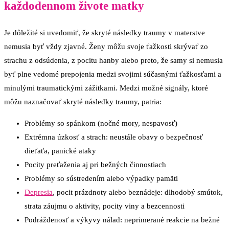
každodennom živote matky
Je dôležité si uvedomiť, že skryté následky traumy v materstve
nemusia byť vždy zjavné. Ženy môžu svoje ťažkosti skrývať zo
strachu z odsúdenia, z pocitu hanby alebo preto, že samy si nemusia
byť plne vedomé prepojenia medzi svojimi súčasnými ťažkosťami a
minulými traumatickými zážitkami. Medzi možné signály, ktoré
môžu naznačovať skryté následky traumy, patria:
Problémy so spánkom (nočné mory, nespavosť)
Extrémna úzkosť a strach: neustále obavy o bezpečnosť
dieťaťa, panické ataky
Pocity preťaženia aj pri bežných činnostiach
Problémy so sústredením alebo výpadky pamäti
Depresia
, pocit prázdnoty alebo beznádeje: dlhodobý smútok,
strata záujmu o aktivity, pocity viny a bezcennosti
Podráždenosť a výkyvy nálad: neprimerané reakcie na bežné