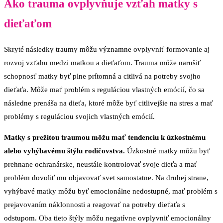
Ako trauma ovplyvňuje vzťah matky s
dieťaťom
Skryté následky traumy môžu významne ovplyvniť formovanie aj
rozvoj vzťahu medzi matkou a dieťaťom. Trauma môže narušiť
schopnosť matky byť plne prítomná a citlivá na potreby svojho
dieťaťa. Môže mať problém s reguláciou vlastných emócií, čo sa
následne prenáša na dieťa, ktoré môže byť citlivejšie na stres a mať
problémy s reguláciou svojich vlastných emócií.
Matky s prežitou traumou môžu mať tendenciu k úzkostnému
alebo vyhýbavému štýlu rodičovstva.
Úzkostné matky môžu byť
prehnane ochranárske, neustále kontrolovať svoje dieťa a mať
problém dovoliť mu objavovať svet samostatne. Na druhej strane,
vyhýbavé matky môžu byť emocionálne nedostupné, mať problém s
prejavovaním náklonnosti a reagovať na potreby dieťaťa s
odstupom. Oba tieto štýly môžu negatívne ovplyvniť emocionálny