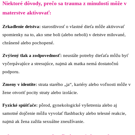
Niektoré dôvody, prečo sa trauma z minulosti môže v
materstve aktivovať:
Zrkadlenie detstva:
starostlivosť o vlastné dieťa môže aktivovať
spomienky na to, ako sme boli (alebo neboli) v detstve milované,
chránené alebo pochopené.
Zvýšený tlak a zodpovednosť:
neustále potreby dieťaťa môžu byť
vyčerpávajúce a stresujúce, najmä ak matka nemá dostatočnú
podporu.
Zmeny v identite:
strata starého „ja“, kariéry alebo voľnosti môže v
žene otvoriť pocity straty alebo izolácie.
Fyzické spúšťače:
pôrod, gynekologické vyšetrenia alebo aj
samotné dojčenie môžu vyvolať flashbacky alebo telesné reakcie,
najmä ak žena zažila sexuálne zneužívanie.