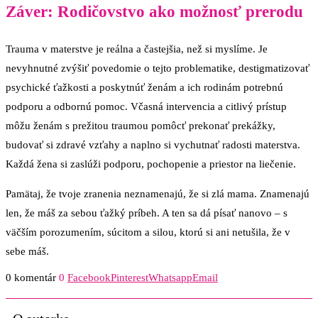
Záver: Rodičovstvo ako možnosť prerodu
Trauma v materstve je reálna a častejšia, než si myslíme. Je
nevyhnutné zvýšiť povedomie o tejto problematike, destigmatizovať
psychické ťažkosti a poskytnúť ženám a ich rodinám potrebnú
podporu a odbornú pomoc. Včasná intervencia a citlivý prístup
môžu ženám s prežitou traumou pomôcť prekonať prekážky,
budovať si zdravé vzťahy a naplno si vychutnať radosti materstva.
Každá žena si zaslúži podporu, pochopenie a priestor na liečenie.
Pamätaj, že tvoje zranenia neznamenajú, že si zlá mama. Znamenajú
len, že máš za sebou ťažký príbeh. A ten sa dá písať nanovo – s
väčším porozumením, súcitom a silou, ktorú si ani netušila, že v
sebe máš.
0 komentár
0
Facebook
Pinterest
Whatsapp
Email