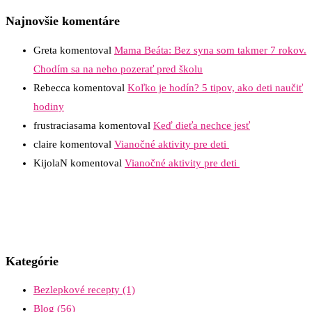
Najnovšie komentáre
Greta
komentoval
Mama Beáta: Bez syna som takmer 7 rokov.
Chodím sa na neho pozerať pred školu
Rebecca
komentoval
Koľko je hodín? 5 tipov, ako deti naučiť
hodiny
frustraciasama
komentoval
Keď dieťa nechce jesť
claire
komentoval
Vianočné aktivity pre deti
KijolaN
komentoval
Vianočné aktivity pre deti
Kategórie
Bezlepkové recepty
(1)
Blog
(56)