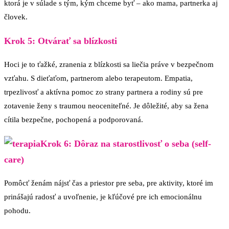
ktorá je v súlade s tým, kým chceme byť – ako mama, partnerka aj
človek.
Krok 5: Otvárať sa blízkosti
Hoci je to ťažké, zranenia z blízkosti sa liečia práve v bezpečnom
vzťahu. S dieťaťom, partnerom alebo terapeutom. Empatia,
trpezlivosť a aktívna pomoc zo strany partnera a rodiny sú pre
zotavenie ženy s traumou neoceniteľné. Je dôležité, aby sa žena
cítila bezpečne, pochopená a podporovaná.
Krok 6: Dôraz na starostlivosť o seba (self-
care)
Pomôcť ženám nájsť čas a priestor pre seba, pre aktivity, ktoré im
prinášajú radosť a uvoľnenie, je kľúčové pre ich emocionálnu
pohodu.