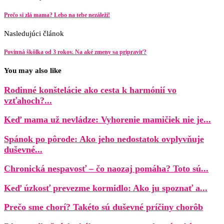
Prečo si zlá mama? Lebo na tebe nezáleží!
Nasledujúci článok
Povinná škôlka od 3 rokov. Na aké zmeny sa pripraviť?
You may also like
Rodinné konštelácie ako cesta k harmónií vo
vzťahoch?...
Keď mama už nevládze: Vyhorenie mamičiek nie je...
Spánok po pôrode: Ako jeho nedostatok ovplyvňuje
duševné...
Chronická nespavosť – čo naozaj pomáha? Toto sú...
Keď úzkosť prevezme kormidlo: Ako ju spoznať a...
Prečo sme chorí? Takéto sú duševné príčiny chorôb