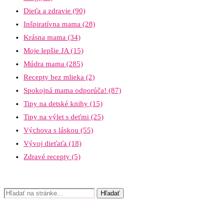
Dieťa a zdravie
(90)
Inšpiratívna mama
(28)
Krásna mama
(34)
Moje lepšie JA
(15)
Múdra mama
(285)
Recepty bez mlieka
(2)
Spokojná mama odporúča!
(87)
Tipy na detské knihy
(15)
Tipy na výlet s deťmi
(25)
Výchova s láskou
(55)
Vývoj dieťaťa
(18)
Zdravé recepty
(5)