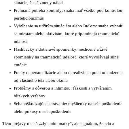
situácie, časté zmeny nálad
Prehnaná potreba kontroly: snaha mať všetko pod kontrolou,
perfekcionizmus
Vyhýbanie sa určitým situáciám alebo ľuďom: snaha vyhnúť
sa miestam alebo aktivitám, ktoré pripomínajú traumatickú
udalosť
Flashbacky a dotieravé spomienky: nechcené a živé
spomienky na traumatickú udalosť, ktoré vyvolávajú silné
emócie
Pocity depersonalizácie alebo derealizácie: pocit odcudzenia
od vlastného tela alebo okolia
Problémy s dôverou a intimitou: ťažkosti s vytváraním
blízkych vzťahov
Sebapoškodzujúce správanie: myšlienky na sebapoškodenie
alebo pokusy o sebapoškodenie
Tieto prejavy nie sú „zlyhaním matky“, ale signálom, že telo a