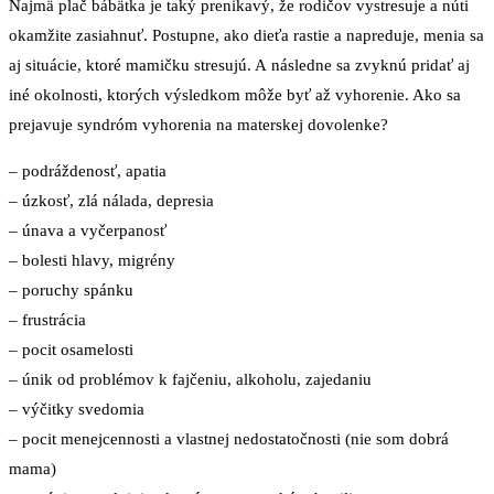
Najmä plač bábätka je taký prenikavý, že rodičov vystresuje a núti
okamžite zasiahnuť. Postupne, ako dieťa rastie a napreduje, menia sa
aj situácie, ktoré mamičku stresujú. A následne sa zvyknú pridať aj
iné okolnosti, ktorých výsledkom môže byť až vyhorenie. Ako sa
prejavuje syndróm vyhorenia na materskej dovolenke?
– podráždenosť, apatia
– úzkosť, zlá nálada, depresia
– únava a vyčerpanosť
– bolesti hlavy, migrény
– poruchy spánku
– frustrácia
– pocit osamelosti
– únik od problémov k fajčeniu, alkoholu, zajedaniu
– výčitky svedomia
– pocit menejcennosti a vlastnej nedostatočnosti (nie som dobrá
mama)