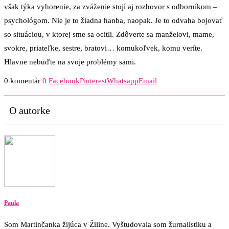
však týka vyhorenie, za zváženie stojí aj rozhovor s odborníkom –
psychológom. Nie je to žiadna hanba, naopak. Je to odvaha bojovať
so situáciou, v ktorej sme sa ocitli. Zdôverte sa manželovi, mame,
svokre, priateľke, sestre, bratovi… komukoľvek, komu veríte.
Hlavne nebuďte na svoje problémy sami.
0 komentár
0
Facebook
Pinterest
Whatsapp
Email
O autorke
Paula
Som Martinčanka žijúca v Žiline. Vyštudovala som žurnalistiku a