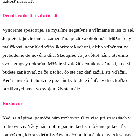
úzkosť narastať.
Denník radosti a vďačnosti
Vyhorenie spôsobuje, že myslíme negatívne a všímame si len to zlé.
Je preto fajn cielene sa zamerať na pozitíva okolo nás. Môžu to byť
maličkosti, napríklad vôňa škorice v kuchyni, alebo vďačnosť za
prebudenie do nového dňa. Sledujme, čo je vôkol nás a otvorme
svoje zmysly dokorán. Môžete si založiť denník vďačnosti, kde si
budete zapisovať, za čo z toho, čo ste cez deň zažili, ste vďační.
Keď si neskôr tieto svoje poznámky budete čítať, uvidíte, koľko
pozitívnych vecí vo svojom živote máte.
Rozhovor
Keď sa trápime, pomôže nám rozhovor. O to viac pri starostiach v
rodičovstve. Vždy nám dobre padne, keď si môžeme pokecať s
kamoškou, ktorá s deťmi zažíva niečo podobné ako my. Ak sa vás