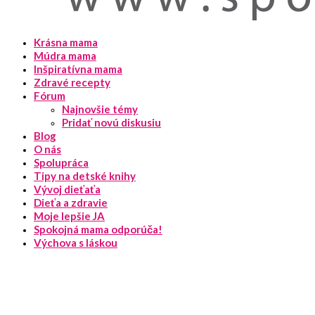
Krásna mama
Múdra mama
Inšpiratívna mama
Zdravé recepty
Fórum
Najnovšie témy
Pridať novú diskusiu
Blog
O nás
Spolupráca
Tipy na detské knihy
Vývoj dieťaťa
Dieťa a zdravie
Moje lepšie JA
Spokojná mama odporúča!
Výchova s láskou