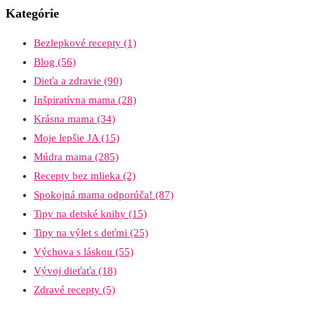
Kategórie
Bezlepkové recepty
(1)
Blog
(56)
Dieťa a zdravie
(90)
Inšpiratívna mama
(28)
Krásna mama
(34)
Moje lepšie JA
(15)
Múdra mama
(285)
Recepty bez mlieka
(2)
Spokojná mama odporúča!
(87)
Tipy na detské knihy
(15)
Tipy na výlet s deťmi
(25)
Výchova s láskou
(55)
Vývoj dieťaťa
(18)
Zdravé recepty
(5)