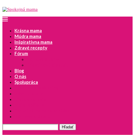
Krásna mama
Múdra mama
Inšpiratívna mama
Zdravé recepty
Fórum
Najnovšie témy
Pridať novú diskusiu
Blog
O nás
Spolupráca
Tipy na detské knihy
Vývoj dieťaťa
Dieťa a zdravie
Moje lepšie JA
Spokojná mama odporúča!
Výchova s láskou