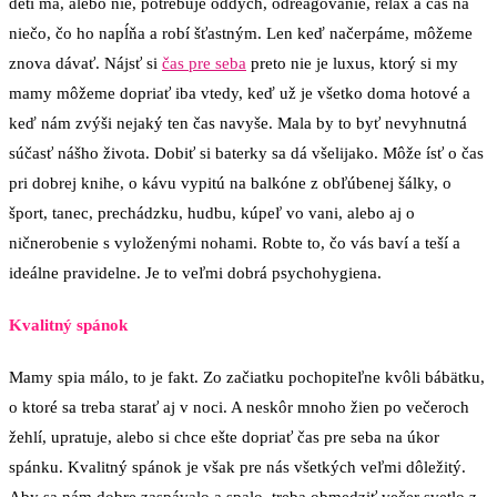
deti má, alebo nie, potrebuje oddych, odreagovanie, relax a čas na
niečo, čo ho napĺňa a robí šťastným. Len keď načerpáme, môžeme
znova dávať. Nájsť si
čas pre seba
preto nie je luxus, ktorý si my
mamy môžeme dopriať iba vtedy, keď už je všetko doma hotové a
keď nám zvýši nejaký ten čas navyše. Mala by to byť nevyhnutná
súčasť nášho života. Dobiť si baterky sa dá všelijako. Môže ísť o čas
pri dobrej knihe, o kávu vypitú na balkóne z obľúbenej šálky, o
šport, tanec, prechádzku, hudbu, kúpeľ vo vani, alebo aj o
ničnerobenie s vyloženými nohami. Robte to, čo vás baví a teší a
ideálne pravidelne. Je to veľmi dobrá psychohygiena.
Kvalitný spánok
Mamy spia málo, to je fakt. Zo začiatku pochopiteľne kvôli bábätku,
o ktoré sa treba starať aj v noci. A neskôr mnoho žien po večeroch
žehlí, upratuje, alebo si chce ešte dopriať čas pre seba na úkor
spánku. Kvalitný spánok je však pre nás všetkých veľmi dôležitý.
Aby sa nám dobre zaspávalo a spalo, treba obmedziť večer svetlo z