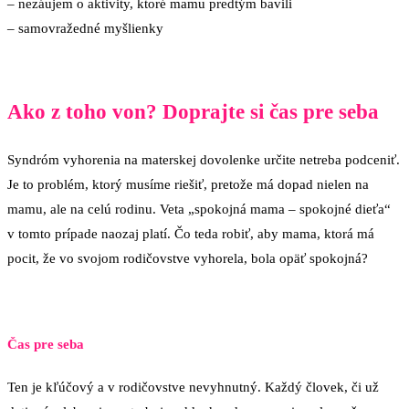
– nezáujem o aktivity, ktoré mamu predtým bavili
– samovražedné myšlienky
Ako z toho von? Doprajte si čas pre seba
Syndróm vyhorenia na materskej dovolenke určite netreba podceniť.
Je to problém, ktorý musíme riešiť, pretože má dopad nielen na
mamu, ale na celú rodinu. Veta „spokojná mama – spokojné dieťa“
v tomto prípade naozaj platí. Čo teda robiť, aby mama, ktorá má
pocit, že vo svojom rodičovstve vyhorela, bola opäť spokojná?
Čas pre seba
Ten je kľúčový a v rodičovstve nevyhnutný. Každý človek, či už