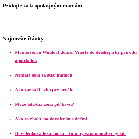
Pridajte sa k spokojným mamám
Najnovšie články
Montessori a Waldorf doma: Vneste do detskej izby prírodu
a poriadok
Nemala som sa stať matkou
Ako zariadiť izbu pre prváka
Môže tehotná žena piť kávu?
Ako sa zbaliť na dovolenku s deťmi
Dovolenková lekárnička – toto by vám nemalo chýbať