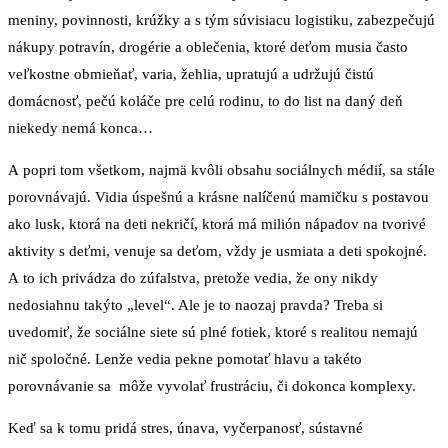
meniny, povinnosti, krúžky a s tým súvisiacu logistiku, zabezpečujú
nákupy potravín, drogérie a oblečenia, ktoré deťom musia často
veľkostne obmieňať, varia, žehlia, upratujú a udržujú čistú
domácnosť, pečú koláče pre celú rodinu, to do list na daný deň
niekedy nemá konca…
A popri tom všetkom, najmä kvôli obsahu sociálnych médií, sa stále
porovnávajú. Vidia úspešnú a krásne nalíčenú mamičku s postavou
ako lusk, ktorá na deti nekričí, ktorá má milión nápadov na tvorivé
aktivity s deťmi, venuje sa deťom, vždy je usmiata a deti spokojné.
A to ich privádza do zúfalstva, pretože vedia, že ony nikdy
nedosiahnu takýto „level“. Ale je to naozaj pravda? Treba si
uvedomiť, že sociálne siete sú plné fotiek, ktoré s realitou nemajú
nič spoločné. Lenže vedia pekne pomotať hlavu a takéto
porovnávanie sa môže vyvolať frustráciu, či dokonca komplexy.
Keď sa k tomu pridá stres, únava, vyčerpanosť, sústavné