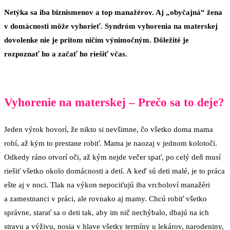
Netýka sa iba biznismenov a top manažérov. Aj „obyčajná“ žena
v domácnosti môže vyhorieť. Syndróm vyhorenia na materskej
dovolenke nie je pritom ničím výnimočným. Dôležité je
rozpoznať ho a začať ho riešiť včas.
Vyhorenie na materskej – Prečo sa to deje?
Jeden výrok hovorí, že nikto si nevšimne, čo všetko doma mama
robí, až kým to prestane robiť. Mama je naozaj v jednom kolotoči.
Odkedy ráno otvorí oči, až kým nejde večer spať, po celý deň musí
riešiť všetko okolo domácnosti a detí. A keď sú deti malé, je to práca
ešte aj v noci. Tlak na výkon nepociťujú iba vrcholoví manažéri
a zamestnanci v práci, ale rovnako aj mamy. Chcú robiť všetko
správne, starať sa o deti tak, aby im nič nechýbalo, dbajú na ich
stravu a výživu, nosia v hlave všetky termíny u lekárov, narodeniny,