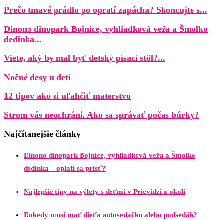
Prečo tmavé prádlo po opratí zapácha? Skoncujte s...
Dinono dinopark Bojnice, vyhliadková veža a Šmolko
dedinka...
Viete, aký by mal byť detský písací stôl?...
Nočné desy u detí
12 tipov ako si uľahčiť materstvo
Strom vás neochráni. Ako sa správať počas búrky?
Najčítanejšie články
Dinono dinopark Bojnice, vyhliadková veža a Šmolko
dedinka – oplatí sa prísť?
Najlepšie tipy na výlety s deťmi v Prievidzi a okolí
Dokedy musí mať dieťa autosedačku alebo podsedák?