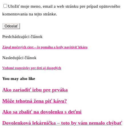
Uložiť moje meno, email a web stránku pre prípad opätovného
komentovania na tejto stránke.
Predchádzajúci článok
Zápal močových ciest – čo pomáha a kedy navštíviť lekára
Nasledujúci článok
Vedomé rozprávky pre deti aj dospelých
You may also like
Ako zariadiť izbu pre prváka
Môže tehotná žena piť kávu?
Ako sa zbaliť na dovolenku s deťmi
Dovolenková lekárnička – toto by vám nemalo chýbať