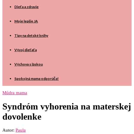
Dieťa a zdravie
Moje lepšie JA
Tipy na detské knihy
Vývoj dieťaťa
Výchova s láskou
Spokojná mama odporúča!
Múdra mama
Syndróm vyhorenia na materskej
dovolenke
Autor:
Paula