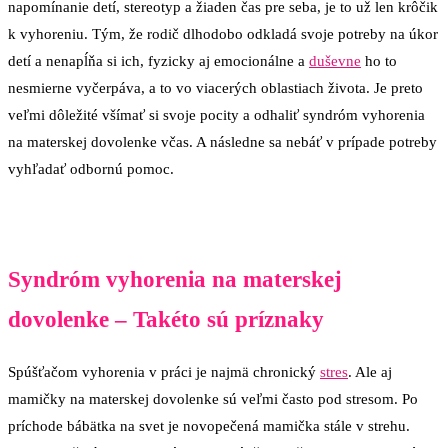
napomínanie detí, stereotyp a žiaden čas pre seba, je to už len krôčik
k vyhoreniu. Tým, že rodič dlhodobo odkladá svoje potreby na úkor
detí a nenapĺňa si ich, fyzicky aj emocionálne a
duševne
ho to
nesmierne vyčerpáva, a to vo viacerých oblastiach života. Je preto
veľmi dôležité všímať si svoje pocity a odhaliť syndróm vyhorenia
na materskej dovolenke včas. A následne sa nebáť v prípade potreby
vyhľadať odbornú pomoc.
Syndróm vyhorenia na materskej
dovolenke – Takéto sú príznaky
Spúšťačom vyhorenia v práci je najmä chronický
stres
. Ale aj
mamičky na materskej dovolenke sú veľmi často pod stresom. Po
príchode bábätka na svet je novopečená mamička stále v strehu.