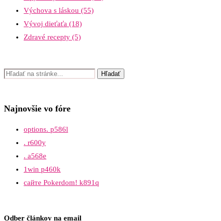
Výchova s láskou
(55)
Vývoj dieťaťa
(18)
Zdravé recepty
(5)
Najnovšie vo fóre
options. p586l
. r600y
. a568e
1win p460k
сайте Pokerdom! k891q
Odber článkov na email