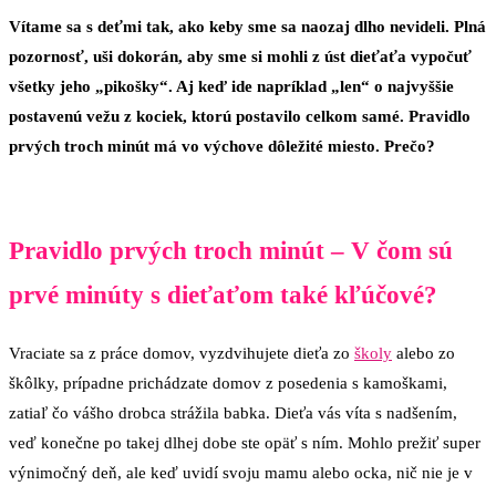
Vítame sa s deťmi tak, ako keby sme sa naozaj dlho nevideli. Plná
pozornosť, uši dokorán, aby sme si mohli z úst dieťaťa vypočuť
všetky jeho „pikošky“. Aj keď ide napríklad „len“ o najvyššie
postavenú vežu z kociek, ktorú postavilo celkom samé. Pravidlo
prvých troch minút má vo výchove dôležité miesto. Prečo?
Pravidlo prvých troch minút – V čom sú
prvé minúty s dieťaťom také kľúčové?
Vraciate sa z práce domov, vyzdvihujete dieťa zo
školy
alebo zo
škôlky, prípadne prichádzate domov z posedenia s kamoškami,
zatiaľ čo vášho drobca strážila babka. Dieťa vás víta s nadšením,
veď konečne po takej dlhej dobe ste opäť s ním. Mohlo prežiť super
výnimočný deň, ale keď uvidí svoju mamu alebo ocka, nič nie je v