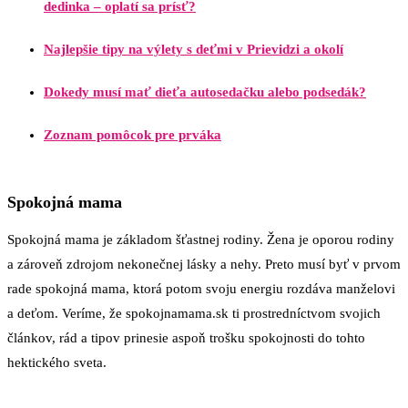
dedinka – oplatí sa prísť?
Najlepšie tipy na výlety s deťmi v Prievidzi a okolí
Dokedy musí mať dieťa autosedačku alebo podsedák?
Zoznam pomôcok pre prváka
Spokojná mama
Spokojná mama je základom šťastnej rodiny. Žena je oporou rodiny
a zároveň zdrojom nekonečnej lásky a nehy. Preto musí byť v prvom
rade spokojná mama, ktorá potom svoju energiu rozdáva manželovi
a deťom. Veríme, že spokojnamama.sk ti prostredníctvom svojich
článkov, rád a tipov prinesie aspoň trošku spokojnosti do tohto
hektického sveta.