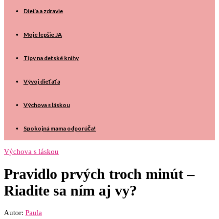
Dieťa a zdravie
Moje lepšie JA
Tipy na detské knihy
Vývoj dieťaťa
Výchova s láskou
Spokojná mama odporúča!
Výchova s láskou
Pravidlo prvých troch minút –
Riadite sa ním aj vy?
Autor:
Paula