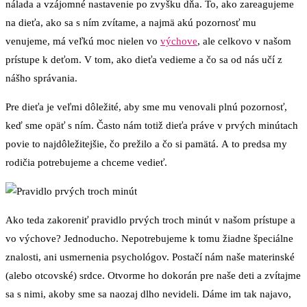
nálada a vzájomné nastavenie po zvyšku dňa. To, ako zareagujeme
na dieťa, ako sa s ním zvítame, a najmä akú pozornosť mu
venujeme, má veľkú moc nielen vo
výchove
, ale celkovo v našom
prístupe k deťom. V tom, ako dieťa vedieme a čo sa od nás učí z
nášho správania.
Pre dieťa je veľmi dôležité, aby sme mu venovali plnú pozornosť,
keď sme opäť s ním. Často nám totiž dieťa práve v prvých minútach
povie to najdôležitejšie, čo prežilo a čo si pamätá. A to predsa my
rodičia potrebujeme a chceme vedieť.
Ako teda zakoreniť pravidlo prvých troch minút v našom prístupe a
vo výchove? Jednoducho. Nepotrebujeme k tomu žiadne špeciálne
znalosti, ani usmernenia psychológov. Postačí nám naše materinské
(alebo otcovské) srdce. Otvorme ho dokorán pre naše deti a zvítajme
sa s nimi, akoby sme sa naozaj dlho nevideli. Dáme im tak najavo,