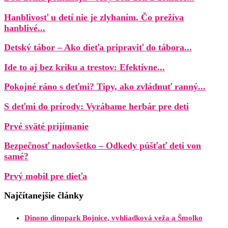
Hanblivosť u detí nie je zlyhaním. Čo prežíva
hanblivé...
Detský tábor – Ako dieťa pripraviť do tábora...
Ide to aj bez kriku a trestov: Efektívne...
Pokojné ráno s deťmi? Tipy, ako zvládnuť ranný...
S deťmi do prírody: Vyrábame herbár pre deti
Prvé sväté prijímanie
Bezpečnosť nadovšetko – Odkedy púšťať deti von
samé?
Prvý mobil pre dieťa
Najčítanejšie články
Dinono dinopark Bojnice, vyhliadková veža a Šmolko