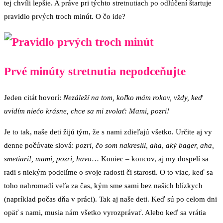
tej chvíli lepšie. A práve pri týchto stretnutiach po odlúčení štartuje
pravidlo prvých troch minút. O čo ide?
Prvé minúty stretnutia nepodceňujte
Jeden citát hovorí:
Nezáleží na tom, koľko mám rokov, vždy, keď
uvidím niečo krásne, chce sa mi zvolať: Mami, pozri!
Je to tak, naše deti žijú tým, že s nami zdieľajú všetko. Určite aj vy
denne počúvate slová:
pozri, čo som nakreslil, aha, aký bager, aha,
smetiari!, mami, pozri, havo
… Koniec – koncov, aj my dospelí sa
radi s niekým podelíme o svoje radosti či starosti. O to viac, keď sa
toho nahromadí veľa za čas, kým sme sami bez našich blízkych
(napríklad počas dňa v práci). Tak aj naše deti. Keď sú po celom dni
opäť s nami, musia nám všetko vyrozprávať. Alebo keď sa vrátia