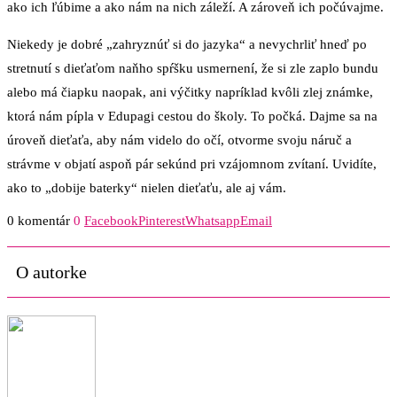
ako ich ľúbime a ako nám na nich záleží. A zároveň ich počúvajme.
Niekedy je dobré „zahryznúť si do jazyka“ a nevychrliť hneď po
stretnutí s dieťaťom naňho spŕšku usmernení, že si zle zaplo bundu
alebo má čiapku naopak, ani výčitky napríklad kvôli zlej známke,
ktorá nám pípla v Edupagi cestou do školy. To počká. Dajme sa na
úroveň dieťaťa, aby nám videlo do očí, otvorme svoju náruč a
strávme v objatí aspoň pár sekúnd pri vzájomnom zvítaní. Uvidíte,
ako to „dobije baterky“ nielen dieťaťu, ale aj vám.
0 komentár
0
Facebook
Pinterest
Whatsapp
Email
O autorke