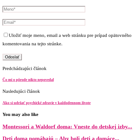
Uložiť moje meno, email a web stránku pre prípad opätovného
komentovania na tejto stránke.
Predchádzajúci článok
Čo mi o pôrode nikto nepovedal
Nasledujúci článok
Ako si udržať psychické zdravie v každodennom živote
You may also like
Montessori a Waldorf doma: Vneste do detskej izby...
Deti doma pomáhajú – Aby boli deti a domáce...