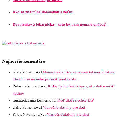
Ako sa zbaliť na dovolenku s deťmi
Dovolenková lekárnička – toto by vám nemalo chýbať
Najnovšie komentáre
Greta
komentoval
Mama Beáta: Bez syna som takmer 7 rokov.
Chodím sa na neho pozerať pred školu
Rebecca
komentoval
Koľko je hodín? 5 tipov, ako deti naučiť
hodiny
frustraciasama
komentoval
Keď dieťa nechce jesť
claire
komentoval
Vianočné aktivity pre deti
KijolaN
komentoval
Vianočné aktivity pre deti