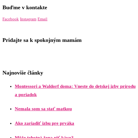
Buďme v kontakte
Facebook
Instagram
Email
Pridajte sa k spokojným mamám
Najnovšie články
Montessori a Waldorf doma: Vneste do detskej izby prírodu
a poriadok
Nemala som sa stať matkou
Ako zariadiť izbu pre prváka
Môže tehotná žena piť kávu?