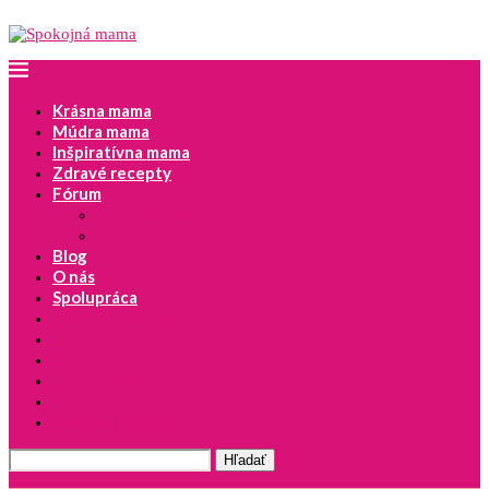
Krásna mama
Múdra mama
Inšpiratívna mama
Zdravé recepty
Fórum
Najnovšie témy
Pridať novú diskusiu
Blog
O nás
Spolupráca
Tipy na detské knihy
Vývoj dieťaťa
Dieťa a zdravie
Moje lepšie JA
Spokojná mama odporúča!
Výchova s láskou