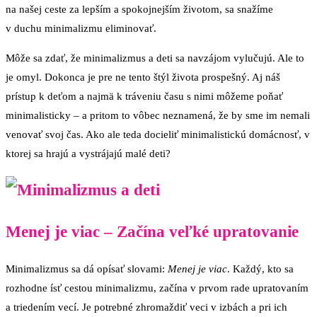
na našej ceste za lepším a spokojnejším životom, sa snažíme
v duchu minimalizmu eliminovať.
Môže sa zdať, že minimalizmus a deti sa navzájom vylučujú. Ale to
je omyl. Dokonca je pre ne tento štýl života prospešný. Aj náš
prístup k deťom a najmä k tráveniu času s nimi môžeme poňať
minimalisticky – a pritom to vôbec neznamená, že by sme im nemali
venovať svoj čas. Ako ale teda docieliť minimalistickú domácnosť, v
ktorej sa hrajú a vystrájajú malé deti?
Menej je viac – Začína veľké upratovanie
Minimalizmus sa dá opísať slovami:
Menej je viac
. Každý, kto sa
rozhodne ísť cestou minimalizmu, začína v prvom rade upratovaním
a triedením vecí. Je potrebné zhromaždiť veci v izbách a pri ich