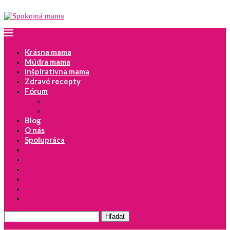
Krásna mama
Múdra mama
Inšpiratívna mama
Zdravé recepty
Fórum
Najnovšie témy
Pridať novú diskusiu
Blog
O nás
Spolupráca
Tipy na detské knihy
Vývoj dieťaťa
Dieťa a zdravie
Moje lepšie JA
Spokojná mama odporúča!
Výchova s láskou