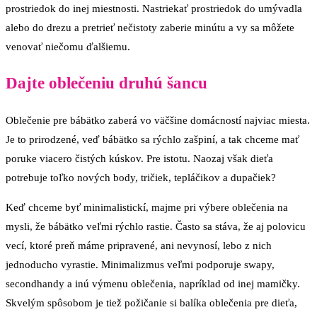
prostriedok do inej miestnosti. Nastriekať prostriedok do umývadla
alebo do drezu a pretrieť nečistoty zaberie minútu a vy sa môžete
venovať niečomu ďalšiemu.
Dajte oblečeniu druhú šancu
Oblečenie pre bábätko zaberá vo väčšine domácností najviac miesta.
Je to prirodzené, veď bábätko sa rýchlo zašpiní, a tak chceme mať
poruke viacero čistých kúskov. Pre istotu. Naozaj však dieťa
potrebuje toľko nových body, tričiek, tepláčikov a dupačiek?
Keď chceme byť minimalistickí, majme pri výbere oblečenia na
mysli, že bábätko veľmi rýchlo rastie. Často sa stáva, že aj polovicu
vecí, ktoré preň máme pripravené, ani nevynosí, lebo z nich
jednoducho vyrastie. Minimalizmus veľmi podporuje swapy,
secondhandy a inú výmenu oblečenia, napríklad od inej mamičky.
Skvelým spôsobom je tiež požičanie si balíka oblečenia pre dieťa,