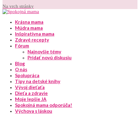
Na vrch stránky
Krásna mama
Múdra mama
Inšpiratívna mama
Zdravé recepty
Fórum
Najnovšie témy
Pridať novú diskusiu
Blog
O nás
Spolupráca
Tipy na detské knihy
Vývoj dieťaťa
Dieťa a zdravie
Moje lepšie JA
Spokojná mama odporúča!
Výchova s láskou