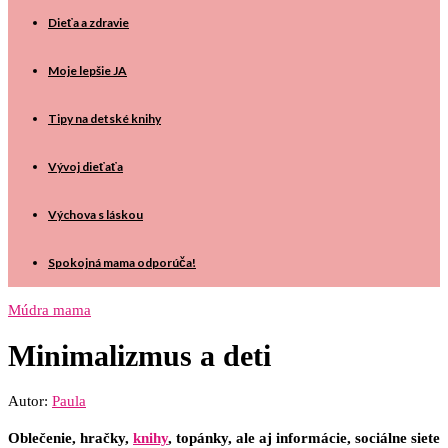
Dieťa a zdravie
Moje lepšie JA
Tipy na detské knihy
Vývoj dieťaťa
Výchova s láskou
Spokojná mama odporúča!
Múdra mama
Minimalizmus a deti
Autor:
Paula
Oblečenie, hračky,
knihy
, topánky, ale aj informácie, sociálne siete