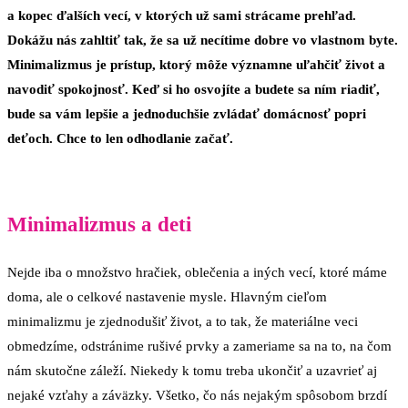
a kopec ďalších vecí, v ktorých už sami strácame prehľad.
Dokážu nás zahltiť tak, že sa už necítime dobre vo vlastnom byte.
Minimalizmus je prístup, ktorý môže významne uľahčiť život a
navodiť spokojnosť. Keď si ho osvojíte a budete sa ním riadiť,
bude sa vám lepšie a jednoduchšie zvládať domácnosť popri
deťoch. Chce to len odhodlanie začať.
Minimalizmus a deti
Nejde iba o množstvo hračiek, oblečenia a iných vecí, ktoré máme
doma, ale o celkové nastavenie mysle. Hlavným cieľom
minimalizmu je zjednodušiť život, a to tak, že materiálne veci
obmedzíme, odstránime rušivé prvky a zameriame sa na to, na čom
nám skutočne záleží. Niekedy k tomu treba ukončiť a uzavrieť aj
nejaké vzťahy a záväzky. Všetko, čo nás nejakým spôsobom brzdí