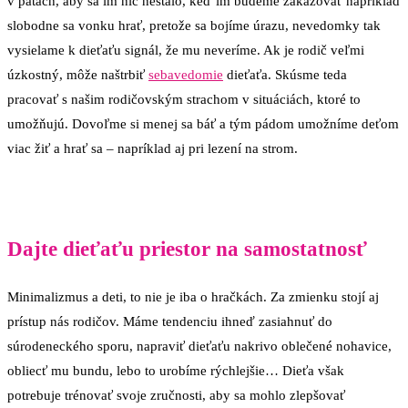
v pätách, aby sa im nič nestalo, keď im budeme zakazovať napríklad
slobodne sa vonku hrať, pretože sa bojíme úrazu, nevedomky tak
vysielame k dieťaťu signál, že mu neveríme. Ak je rodič veľmi
úzkostný, môže naštrbiť
sebavedomie
dieťaťa. Skúsme teda
pracovať s našim rodičovským strachom v situáciách, ktoré to
umožňujú. Dovoľme si menej sa báť a tým pádom umožníme deťom
viac žiť a hrať sa – napríklad aj pri lezení na strom.
Dajte dieťaťu priestor na samostatnosť
Minimalizmus a deti, to nie je iba o hračkách. Za zmienku stojí aj
prístup nás rodičov. Máme tendenciu ihneď zasiahnuť do
súrodeneckého sporu, napraviť dieťaťu nakrivo oblečené nohavice,
obliecť mu bundu, lebo to urobíme rýchlejšie… Dieťa však
potrebuje trénovať svoje zručnosti, aby sa mohlo zlepšovať