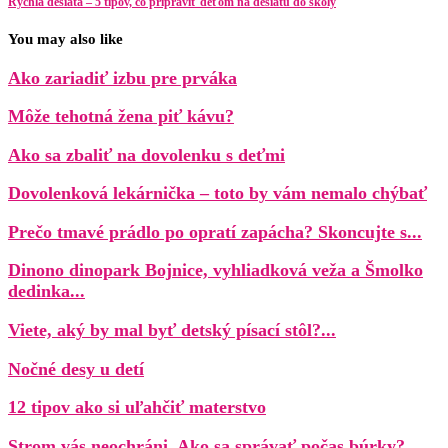
Rýchla desiata – 5 tipov, čo pripraviť deťom na desiatu do školy
You may also like
Ako zariadiť izbu pre prváka
Môže tehotná žena piť kávu?
Ako sa zbaliť na dovolenku s deťmi
Dovolenková lekárnička – toto by vám nemalo chýbať
Prečo tmavé prádlo po opratí zapácha? Skoncujte s...
Dinono dinopark Bojnice, vyhliadková veža a Šmolko
dedinka...
Viete, aký by mal byť detský písací stôl?...
Nočné desy u detí
12 tipov ako si uľahčiť materstvo
Strom vás neochráni. Ako sa správať počas búrky?