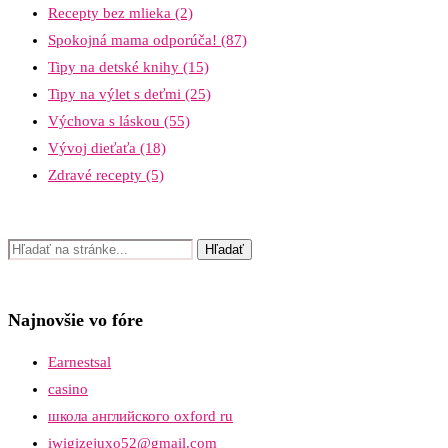
Recepty bez mlieka
(2)
Spokojná mama odporúča!
(87)
Tipy na detské knihy
(15)
Tipy na výlet s deťmi
(25)
Výchova s láskou
(55)
Vývoj dieťaťa
(18)
Zdravé recepty
(5)
Najnovšie vo fóre
Earnestsal
casino
школа английского oxford ru
iwigizejuxo52@gmail.com