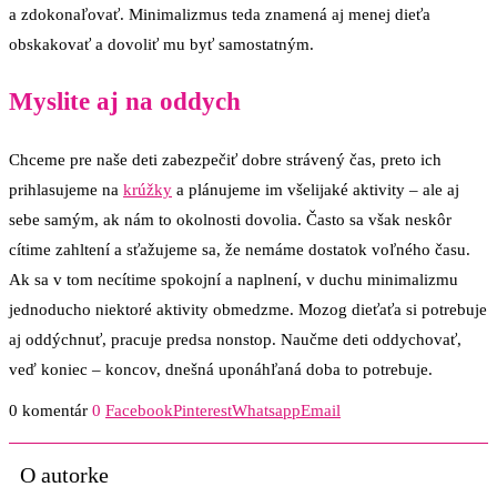
a zdokonaľovať. Minimalizmus teda znamená aj menej dieťa
obskakovať a dovoliť mu byť samostatným.
Myslite aj na oddych
Chceme pre naše deti zabezpečiť dobre strávený čas, preto ich
prihlasujeme na
krúžky
a plánujeme im všelijaké aktivity – ale aj
sebe samým, ak nám to okolnosti dovolia. Často sa však neskôr
cítime zahltení a sťažujeme sa, že nemáme dostatok voľného času.
Ak sa v tom necítime spokojní a naplnení, v duchu minimalizmu
jednoducho niektoré aktivity obmedzme. Mozog dieťaťa si potrebuje
aj oddýchnuť, pracuje predsa nonstop. Naučme deti oddychovať,
veď koniec – koncov, dnešná uponáhľaná doba to potrebuje.
0 komentár
0
Facebook
Pinterest
Whatsapp
Email
O autorke