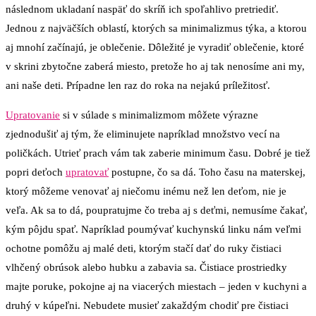
následnom ukladaní naspäť do skríň ich spoľahlivo pretriediť.
Jednou z najväčších oblastí, ktorých sa minimalizmus týka, a ktorou
aj mnohí začínajú, je oblečenie. Dôležité je vyradiť oblečenie, ktoré
v skrini zbytočne zaberá miesto, pretože ho aj tak nenosíme ani my,
ani naše deti. Prípadne len raz do roka na nejakú príležitosť.
Upratovanie
si v súlade s minimalizmom môžete výrazne
zjednodušiť aj tým, že eliminujete napríklad množstvo vecí na
poličkách. Utrieť prach vám tak zaberie minimum času. Dobré je tiež
popri deťoch
upratovať
postupne, čo sa dá. Toho času na materskej,
ktorý môžeme venovať aj niečomu inému než len deťom, nie je
veľa. Ak sa to dá, poupratujme čo treba aj s deťmi, nemusíme čakať,
kým pôjdu spať. Napríklad poumývať kuchynskú linku nám veľmi
ochotne pomôžu aj malé deti, ktorým stačí dať do ruky čistiaci
vlhčený obrúsok alebo hubku a zabavia sa. Čistiace prostriedky
majte poruke, pokojne aj na viacerých miestach – jeden v kuchyni a
druhý v kúpeľni. Nebudete musieť zakaždým chodiť pre čistiaci