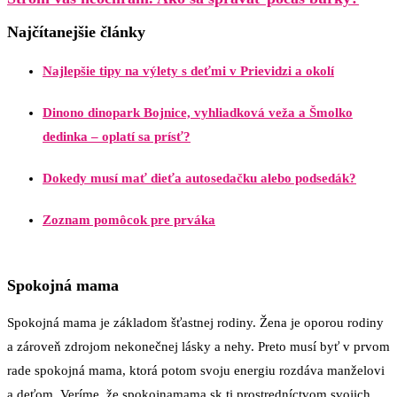
Najčítanejšie články
Najlepšie tipy na výlety s deťmi v Prievidzi a okolí
Dinono dinopark Bojnice, vyhliadková veža a Šmolko
dedinka – oplatí sa prísť?
Dokedy musí mať dieťa autosedačku alebo podsedák?
Zoznam pomôcok pre prváka
Spokojná mama
Spokojná mama je základom šťastnej rodiny. Žena je oporou rodiny
a zároveň zdrojom nekonečnej lásky a nehy. Preto musí byť v prvom
rade spokojná mama, ktorá potom svoju energiu rozdáva manželovi
a deťom. Veríme, že spokojnamama.sk ti prostredníctvom svojich