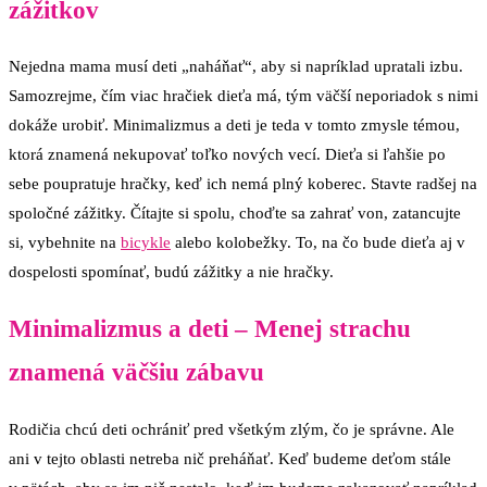
zážitkov
Nejedna mama musí deti „naháňať“, aby si napríklad upratali izbu.
Samozrejme, čím viac hračiek dieťa má, tým väčší neporiadok s nimi
dokáže urobiť. Minimalizmus a deti je teda v tomto zmysle témou,
ktorá znamená nekupovať toľko nových vecí. Dieťa si ľahšie po
sebe poupratuje hračky, keď ich nemá plný koberec. Stavte radšej na
spoločné zážitky. Čítajte si spolu, choďte sa zahrať von, zatancujte
si, vybehnite na
bicykle
alebo kolobežky. To, na čo bude dieťa aj v
dospelosti spomínať, budú zážitky a nie hračky.
Minimalizmus a deti – Menej strachu
znamená väčšiu zábavu
Rodičia chcú deti ochrániť pred všetkým zlým, čo je správne. Ale
ani v tejto oblasti netreba nič preháňať. Keď budeme deťom stále