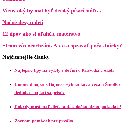
Viete, aký by mal byť detský písací stôl?...
Nočné desy u detí
12 tipov ako si uľahčiť materstvo
Strom vás neochráni. Ako sa správať počas búrky?
Najčítanejšie články
Najlepšie tipy na výlety s deťmi v Prievidzi a okolí
Dinono dinopark Bojnice, vyhliadková veža a Šmolko
dedinka – oplatí sa prísť?
Dokedy musí mať dieťa autosedačku alebo podsedák?
Zoznam pomôcok pre prváka