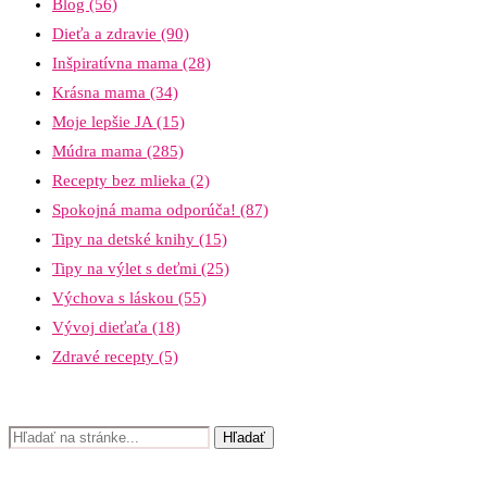
Blog
(56)
Dieťa a zdravie
(90)
Inšpiratívna mama
(28)
Krásna mama
(34)
Moje lepšie JA
(15)
Múdra mama
(285)
Recepty bez mlieka
(2)
Spokojná mama odporúča!
(87)
Tipy na detské knihy
(15)
Tipy na výlet s deťmi
(25)
Výchova s láskou
(55)
Vývoj dieťaťa
(18)
Zdravé recepty
(5)