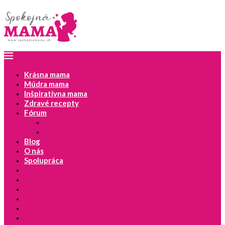
Krásna mama
Múdra mama
Inšpiratívna mama
Zdravé recepty
Fórum
Najnovšie témy
Pridať novú diskusiu
Blog
O nás
Spolupráca
Tipy na detské knihy
Vývoj dieťaťa
Dieťa a zdravie
Moje lepšie JA
Spokojná mama odporúča!
Výchova s láskou