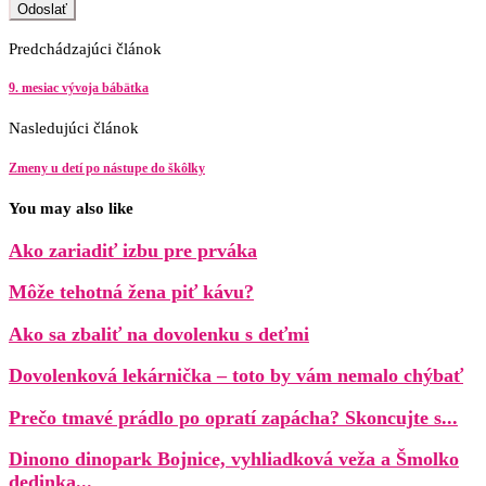
Predchádzajúci článok
9. mesiac vývoja bábätka
Nasledujúci článok
Zmeny u detí po nástupe do škôlky
You may also like
Ako zariadiť izbu pre prváka
Môže tehotná žena piť kávu?
Ako sa zbaliť na dovolenku s deťmi
Dovolenková lekárnička – toto by vám nemalo chýbať
Prečo tmavé prádlo po opratí zapácha? Skoncujte s...
Dinono dinopark Bojnice, vyhliadková veža a Šmolko
dedinka...