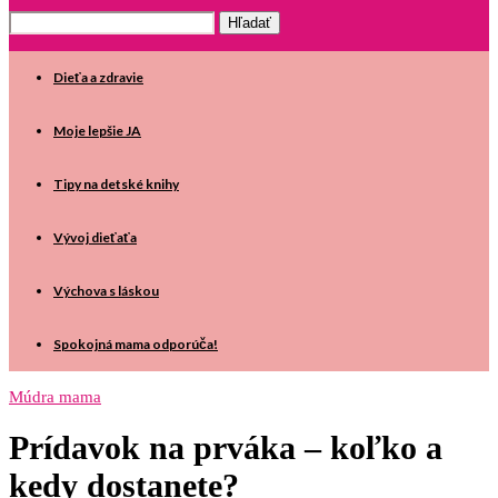
Dieťa a zdravie
Moje lepšie JA
Tipy na detské knihy
Vývoj dieťaťa
Výchova s láskou
Spokojná mama odporúča!
Múdra mama
Prídavok na prváka – koľko a
kedy dostanete?