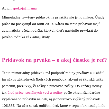
Autor:
spokojná mama
Mimoriadny, zvýšený prídavok na prváčika nie je novinkou. Úrady
práce ho poskytujú od roku 2019. Nárok na tento prídavok majú
automaticky všetci rodičia, ktorých dieťa nastúpilo prvýkrát do
prvého ročníka základnej školy.
Prídavok na prváka – o akej čiastke je reč?
Tento mimoriadny prídavok má podporiť rodiny prvákov a uľahčiť
im nákup základných školských pomôcok, akými sú školská taška,
peračník, prezuvky, či zošity a pracovné zošity. Do každej rodiny
tak
úrad práce, sociálnych vecí a rodiny
pošle okrem štandardne
vyplácaného prídavku na deti, aj jednorazovo zvýšený prídavok
106,33€. Na účet sa tak rodičom detí, ktoré v septembri nastúpili do