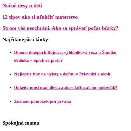
Nočné desy u detí
12 tipov ako si uľahčiť materstvo
Strom vás neochráni. Ako sa správať počas búrky?
Najčítanejšie články
Dinono dinopark Bojnice, vyhliadková veža a Šmolko
dedinka – oplatí sa prísť?
Najlepšie tipy na výlety s deťmi v Prievidzi a okolí
Dokedy musí mať dieťa autosedačku alebo podsedák?
Zoznam pomôcok pre prváka
Spokojná mama