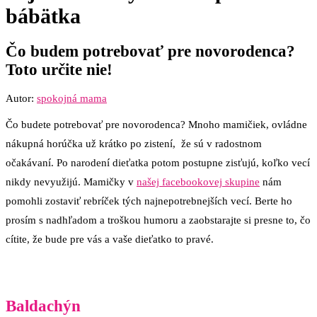
bábätka
Čo budem potrebovať pre novorodenca?
Toto určite nie!
Autor:
spokojná mama
Čo budete potrebovať pre novorodenca? Mnoho mamičiek, ovládne
nákupná horúčka už krátko po zistení, že sú v radostnom
očakávaní. Po narodení dieťatka potom postupne zisťujú, koľko vecí
nikdy nevyužijú. Mamičky v
našej facebookovej skupine
nám
pomohli zostaviť rebríček tých najnepotrebnejších vecí. Berte ho
prosím s nadhľadom a troškou humoru a zaobstarajte si presne to, čo
cítite, že bude pre vás a vaše dieťatko to pravé.
Baldachýn