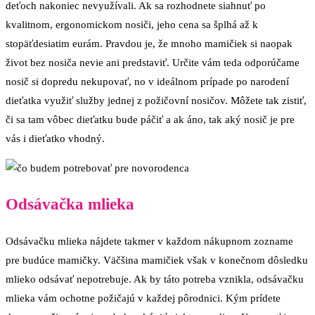
deťoch nakoniec nevyužívali. Ak sa rozhodnete siahnuť po
kvalitnom, ergonomickom nosiči, jeho cena sa šplhá až k
stopäťdesiatim eurám. Pravdou je, že mnoho mamičiek si naopak
život bez nosiča nevie ani predstaviť. Určite vám teda odporúčame
nosič si dopredu nekupovať, no v ideálnom prípade po narodení
dieťatka využiť služby jednej z požičovní nosičov. Môžete tak zistiť,
či sa tam vôbec dieťatku bude páčiť a ak áno, tak aký nosič je pre
vás i dieťatko vhodný.
Odsávačka mlieka
Odsávačku mlieka nájdete takmer v každom nákupnom zozname
pre budúce mamičky. Väčšina mamičiek však v konečnom dôsledku
mlieko odsávať nepotrebuje. Ak by táto potreba vznikla, odsávačku
mlieka vám ochotne požičajú v každej pôrodnici. Kým prídete