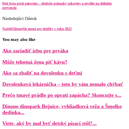
Deň boja proti rakovine – sledujte príznaky rakoviny a myslite na dôležitú
prevenciu
Nasledujúci článok
Najobľúbenejšie mená pre detičky v roku 2022
You may also like
Ako zariadiť izbu pre prváka
Môže tehotná žena piť kávu?
Ako sa zbaliť na dovolenku s deťmi
Dovolenková lekárnička – toto by vám nemalo chýbať
Prečo tmavé prádlo po opratí zapácha? Skoncujte s...
Dinono dinopark Bojnice, vyhliadková veža a Šmolko
dedinka...
Viete, aký by mal byť detský písací stôl?...