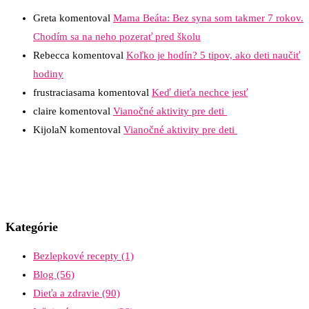
Greta
komentoval
Mama Beáta: Bez syna som takmer 7 rokov.
Chodím sa na neho pozerať pred školu
Rebecca
komentoval
Koľko je hodín? 5 tipov, ako deti naučiť
hodiny
frustraciasama
komentoval
Keď dieťa nechce jesť
claire
komentoval
Vianočné aktivity pre deti
KijolaN
komentoval
Vianočné aktivity pre deti
Kategórie
Bezlepkové recepty
(1)
Blog
(56)
Dieťa a zdravie
(90)