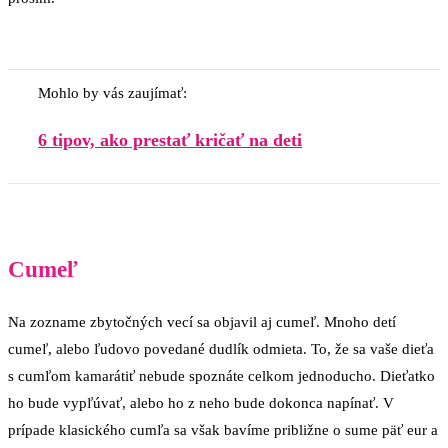
Mohlo by vás zaujímať:
6 tipov, ako prestať kričať na deti
Cumeľ
Na zozname zbytočných vecí sa objavil aj cumeľ. Mnoho detí
cumeľ, alebo ľudovo povedané dudlík odmieta. To, že sa vaše dieťa
s cumľom kamarátiť nebude spoznáte celkom jednoducho. Dieťatko
ho bude vypľúvať, alebo ho z neho bude dokonca napínať. V
prípade klasického cumľa sa však bavíme približne o sume päť eur a