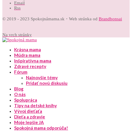
Email
Rss
© 2019 - 2023 Spokojnámama.sk・Web stránka od
Brandbonsai
Na vrch stránky
Krásna mama
Múdra mama
Inšpiratívna mama
Zdravé recepty
Fórum
Najnovšie témy
Pridať novú diskusiu
Blog
O nás
Spolupráca
Tipy na detské knihy
Vývoj dieťaťa
Dieťa a zdravie
Moje lepšie JA
Spokojná mama odporúča!