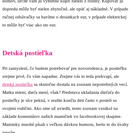
domov, určite vám ju vybehne kúpiť niekto z rodiny. Kupovať ju
dopredu môže byť nielen zbytočné, ale opäť aj nákladné. V prípade
ručnej odsávačky sa bavíme o desiatkach eur, v prípade elektrickej
to môže byť viac ako sto eur.
Detská postieľka
Pri zamyslení, čo budem potrebovať pre novorodenca, je postieľka
zrejme prvé, čo vám napadne. Zrejme vás to teda prekvapí, ale
detská postieľka
sa skutočne dostala na zoznam nepotrebných vecí.
Matka mieni, dieťa mení, však? Predstava ukladania dieťaťa do
postieľky je síce pekná, v realite končia deti často v posteli so
svojimi rodičmi. Ako sme už uviedli, tento zoznam vznikol na
základe komentárov našich mamičiek vo facebookovej skupine.
Maminky mnohé písali s veľkou dávkou humoru, berto to do úvahy
prosím.