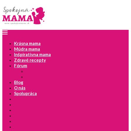
Krásna mama
Múdra mama
Inšpiratívna mama
Zdravé recepty
Fórum
Najnovšie témy
Pridať novú diskusiu
Blog
O nás
Spolupráca
Tipy na detské knihy
Vývoj dieťaťa
Dieťa a zdravie
Moje lepšie JA
Spokojná mama odporúča!
Výchova s láskou