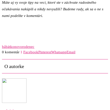
Máte aj vy svoje tipy na veci, ktoré ste v záchvate radostného
očakávania nakúpili a nikdy nevyužili? Budeme rady, ak sa o ne s
nami podelíte v komentári.
bábätko
novorodenec
0 komentár
1
Facebook
Pinterest
Whatsapp
Email
O autorke