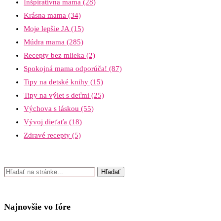
Inšpiratívna mama
(28)
Krásna mama
(34)
Moje lepšie JA
(15)
Múdra mama
(285)
Recepty bez mlieka
(2)
Spokojná mama odporúča!
(87)
Tipy na detské knihy
(15)
Tipy na výlet s deťmi
(25)
Výchova s láskou
(55)
Vývoj dieťaťa
(18)
Zdravé recepty
(5)
Najnovšie vo fóre