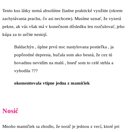
Tento kus látky nemá absolútne žiadne praktické využitie (okrem
zachytávania prachu, čo asi nechcete). Musíme uznať, že vyzerá
pekne, ak vás však má v konečnom dôsledku len rozčulovať, jeho
kúpa za to určite nestojí.
Baldachýn , úplne prvú noc nastylovana postieľka , ja
popôrodné depresia, hučala som ako besná, že cez tú
hovadinu nevidím na malú , hneď som to celé strhla a
vyhodila ???
okomentovala vtipne jedna z mamičiek
Nosič
Mnoho mamičiek sa zhodlo, že nosič je jednou z vecí, ktoré pri