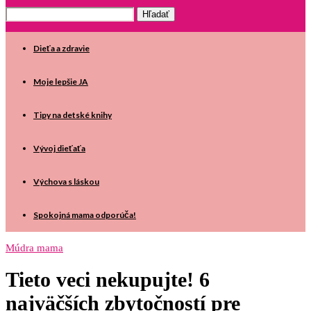
Dieťa a zdravie
Moje lepšie JA
Tipy na detské knihy
Vývoj dieťaťa
Výchova s láskou
Spokojná mama odporúča!
Múdra mama
Tieto veci nekupujte! 6
najväčších zbytočností pre