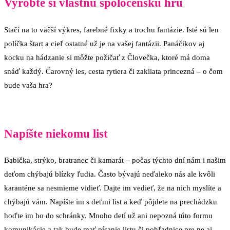
Vyrobte si vlastnú spoločenskú hru
Stačí na to väčší výkres, farebné fixky a trochu fantázie. Isté sú len
políčka štart a cieľ ostatné už je na vašej fantázii. Panáčikov aj
kocku na hádzanie si môžte požičať z Človečka, ktoré má doma
snáď každý. Čarovný les, cesta rytiera či zakliata princezná – o čom
bude vaša hra?
Napíšte niekomu list
Babička, strýko, bratranec či kamarát – počas týchto dní nám i našim
deťom chýbajú blízky ľudia. Často bývajú neďaleko nás ale kvôli
karanténe sa nesmieme vidieť. Dajte im vedieť, že na nich myslíte a
chýbajú vám. Napíšte im s deťmi list a keď pôjdete na prechádzku
hoďte im ho do schránky. Mnoho detí už ani nepozná túto formu
komunikácie a tak bude mať písanie listu či pohľadnice pre ne aj