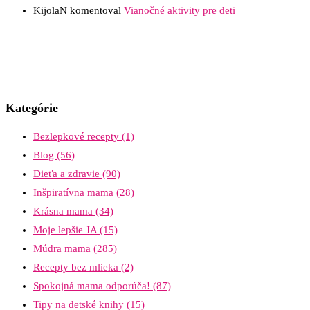
KijolaN
komentoval
Vianočné aktivity pre deti
Kategórie
Bezlepkové recepty
(1)
Blog
(56)
Dieťa a zdravie
(90)
Inšpiratívna mama
(28)
Krásna mama
(34)
Moje lepšie JA
(15)
Múdra mama
(285)
Recepty bez mlieka
(2)
Spokojná mama odporúča!
(87)
Tipy na detské knihy
(15)