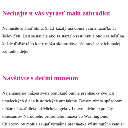
Nechajte u vás vyrásť malú záhradku
Nemusíte zháňať hlinu. Snáď každý má doma vatu a fazuľku či
šošovičku. Deti sa naučia ako sa starať o rastlinku a budú sa tešiť na
každé ďalšie ráno kedy môžu skontrolovať čo nové sa v ich malej
záhradke deje.
Navštívte s deťmi múzeum
Najznámejšie múzea sveta ponúkajú online prehliadky svojich
umeleckých diel a historických artefaktov. Deťom týmto spôsobom
môžte ukázať diela od Michelangela v Louvre alebo exponáty
dinosaurov Národného prírodného múzea vo Washingtone.
Chlapcov by mohla zaujať virtuálna prehliadka výskumných centier