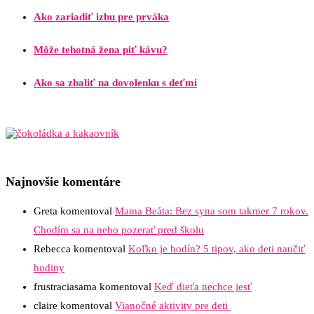
Ako zariadiť izbu pre prváka
Môže tehotná žena piť kávu?
Ako sa zbaliť na dovolenku s deťmi
Najnovšie komentáre
Greta
komentoval
Mama Beáta: Bez syna som takmer 7 rokov.
Chodím sa na neho pozerať pred školu
Rebecca
komentoval
Koľko je hodín? 5 tipov, ako deti naučiť
hodiny
frustraciasama
komentoval
Keď dieťa nechce jesť
claire
komentoval
Vianočné aktivity pre deti