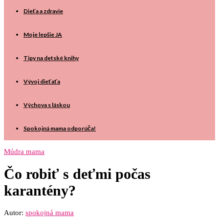
Dieťa a zdravie
Moje lepšie JA
Tipy na detské knihy
Vývoj dieťaťa
Výchova s láskou
Spokojná mama odporúča!
Múdra mama
Čo robiť s deťmi počas
karantény?
Autor:
spokojná mama