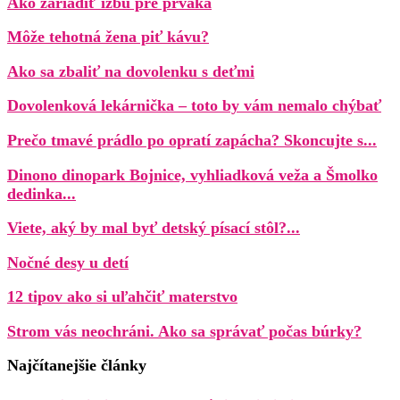
Ako zariadiť izbu pre prváka
Môže tehotná žena piť kávu?
Ako sa zbaliť na dovolenku s deťmi
Dovolenková lekárnička – toto by vám nemalo chýbať
Prečo tmavé prádlo po opratí zapácha? Skoncujte s...
Dinono dinopark Bojnice, vyhliadková veža a Šmolko
dedinka...
Viete, aký by mal byť detský písací stôl?...
Nočné desy u detí
12 tipov ako si uľahčiť materstvo
Strom vás neochráni. Ako sa správať počas búrky?
Najčítanejšie články