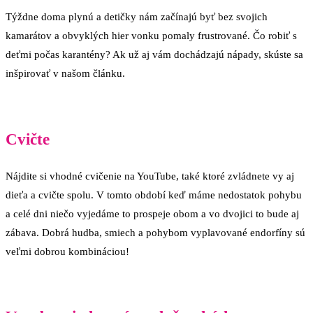
Týždne doma plynú a detičky nám začínajú byť bez svojich
kamarátov a obvyklých hier vonku pomaly frustrované. Čo robiť s
deťmi počas karantény? Ak už aj vám dochádzajú nápady, skúste sa
inšpirovať v našom článku.
Cvičte
Nájdite si vhodné cvičenie na YouTube, také ktoré zvládnete vy aj
dieťa a cvičte spolu. V tomto období keď máme nedostatok pohybu
a celé dni niečo vyjedáme to prospeje obom a vo dvojici to bude aj
zábava. Dobrá hudba, smiech a pohybom vyplavované endorfíny sú
veľmi dobrou kombináciou!