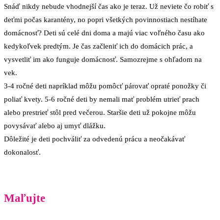
Snáď nikdy nebude vhodnejší čas ako je teraz. Už neviete čo robiť s
deťmi počas karantény, no popri všetkých povinnostiach nestíhate
domácnosť? Deti sú celé dni doma a majú viac voľného času ako
kedykoľvek predtým. Je čas začleniť ich do domácich prác, a
vysvetliť im ako funguje domácnosť. Samozrejme s ohľadom na
vek.
3-4 ročné deti napríklad môžu pomôcť párovať opraté ponožky či
poliať kvety. 5-6 ročné deti by nemali mať problém utrieť prach
alebo prestrieť stôl pred večerou. Staršie deti už pokojne môžu
povysávať alebo aj umyť dlážku.
Dôležité je deti pochváliť za odvedenú prácu a neočakávať
dokonalosť.
Maľujte