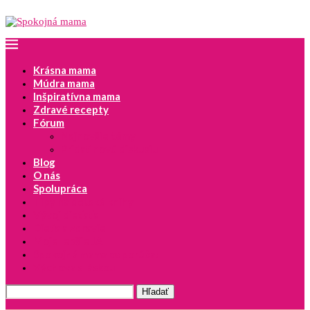
Krásna mama
Múdra mama
Inšpiratívna mama
Zdravé recepty
Fórum
Najnovšie témy
Pridať novú diskusiu
Blog
O nás
Spolupráca
Tipy na detské knihy
Vývoj dieťaťa
Dieťa a zdravie
Moje lepšie JA
Spokojná mama odporúča!
Výchova s láskou