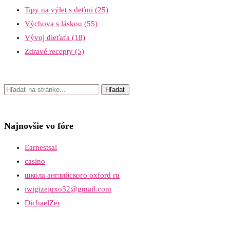
Tipy na výlet s deťmi
(25)
Výchova s láskou
(55)
Vývoj dieťaťa
(18)
Zdravé recepty
(5)
Najnovšie vo fóre
Earnestsal
casino
школа английского oxford ru
iwigizejuxo52@gmail.com
DichaelZer