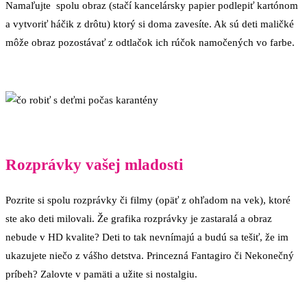
Namaľujte spolu obraz (stačí kancelársky papier podlepiť kartónom
a vytvoriť háčik z drôtu) ktorý si doma zavesíte. Ak sú deti maličké
môže obraz pozostávať z odtlačok ich rúčok namočených vo farbe.
Rozprávky vašej mladosti
Pozrite si spolu rozprávky či filmy (opäť z ohľadom na vek), ktoré
ste ako deti milovali. Že grafika rozprávky je zastaralá a obraz
nebude v HD kvalite? Deti to tak nevnímajú a budú sa tešiť, že im
ukazujete niečo z vášho detstva. Princezná Fantagiro či Nekonečný
príbeh? Zalovte v pamäti a užite si nostalgiu.