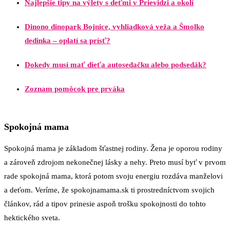
Najlepšie tipy na výlety s deťmi v Prievidzi a okolí
Dinono dinopark Bojnice, vyhliadková veža a Šmolko
dedinka – oplatí sa prísť?
Dokedy musí mať dieťa autosedačku alebo podsedák?
Zoznam pomôcok pre prváka
Spokojná mama
Spokojná mama je základom šťastnej rodiny. Žena je oporou rodiny
a zároveň zdrojom nekonečnej lásky a nehy. Preto musí byť v prvom
rade spokojná mama, ktorá potom svoju energiu rozdáva manželovi
a deťom. Veríme, že spokojnamama.sk ti prostredníctvom svojich
článkov, rád a tipov prinesie aspoň trošku spokojnosti do tohto
hektického sveta.