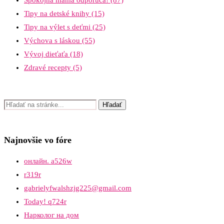
Tipy na detské knihy
(15)
Tipy na výlet s deťmi
(25)
Výchova s láskou
(55)
Vývoj dieťaťa
(18)
Zdravé recepty
(5)
Najnovšie vo fóre
онлайн. a526w
r319r
gabrielyfwalshzjg225@gmail.com
Today! q724r
Нарколог на дом