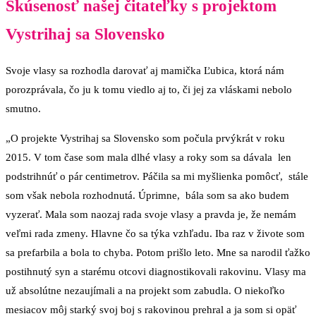
Skúsenosť našej čitateľky s projektom
Vystrihaj sa Slovensko
Svoje vlasy sa rozhodla darovať aj mamička Ľubica, ktorá nám
porozprávala, čo ju k tomu viedlo aj to, či jej za vláskami nebolo
smutno.
„O projekte Vystrihaj sa Slovensko som počula prvýkrát v roku
2015. V tom čase som mala dlhé vlasy a roky som sa dávala len
podstrihnúť o pár centimetrov. Páčila sa mi myšlienka pomôcť, stále
som však nebola rozhodnutá. Úprimne, bála som sa ako budem
vyzerať. Mala som naozaj rada svoje vlasy a pravda je, že nemám
veľmi rada zmeny. Hlavne čo sa týka vzhľadu. Iba raz v živote som
sa prefarbila a bola to chyba. Potom prišlo leto. Mne sa narodil ťažko
postihnutý syn a starému otcovi diagnostikovali rakovinu. Vlasy ma
už absolútne nezaujímali a na projekt som zabudla. O niekoľko
mesiacov môj starký svoj boj s rakovinou prehral a ja som si opäť