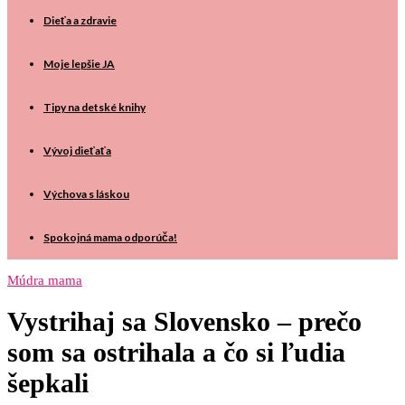
Dieťa a zdravie
Moje lepšie JA
Tipy na detské knihy
Vývoj dieťaťa
Výchova s láskou
Spokojná mama odporúča!
Múdra mama
Vystrihaj sa Slovensko – prečo
som sa ostrihala a čo si ľudia
šepkali