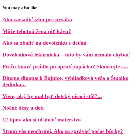
You may also like
Ako zariadiť izbu pre prváka
Môže tehotná žena piť kávu?
Ako sa zbaliť na dovolenku s deťmi
Dovolenková lekárnička – toto by vám nemalo chýbať
Prečo tmavé prádlo po opratí zapácha? Skoncujte s...
Dinono dinopark Bojnice, vyhliadková veža a Šmolko
dedinka...
Viete, aký by mal byť detský písací stôl?...
Nočné desy u detí
12 tipov ako si uľahčiť materstvo
Strom vás neochráni. Ako sa správať počas búrky?