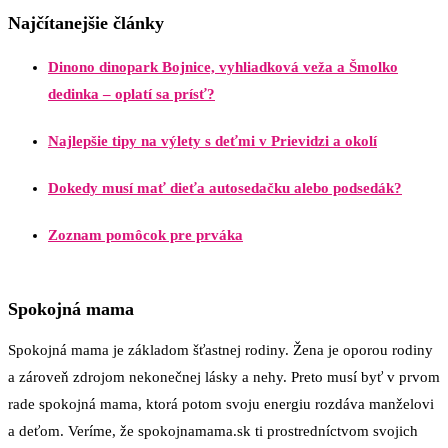
Najčítanejšie články
Dinono dinopark Bojnice, vyhliadková veža a Šmolko
dedinka – oplatí sa prísť?
Najlepšie tipy na výlety s deťmi v Prievidzi a okolí
Dokedy musí mať dieťa autosedačku alebo podsedák?
Zoznam pomôcok pre prváka
Spokojná mama
Spokojná mama je základom šťastnej rodiny. Žena je oporou rodiny
a zároveň zdrojom nekonečnej lásky a nehy. Preto musí byť v prvom
rade spokojná mama, ktorá potom svoju energiu rozdáva manželovi
a deťom. Veríme, že spokojnamama.sk ti prostredníctvom svojich