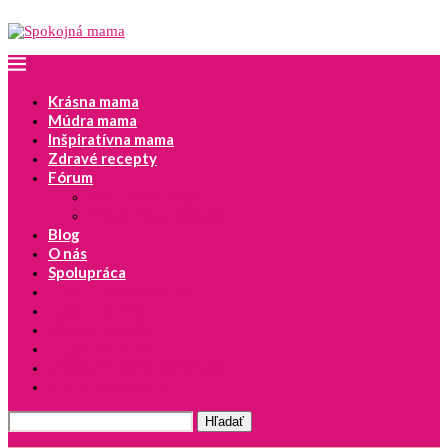
Krásna mama
Múdra mama
Inšpiratívna mama
Zdravé recepty
Fórum
Najnovšie témy
Pridať novú diskusiu
Blog
O nás
Spolupráca
Tipy na detské knihy
Vývoj dieťaťa
Dieťa a zdravie
Moje lepšie JA
Spokojná mama odporúča!
Výchova s láskou