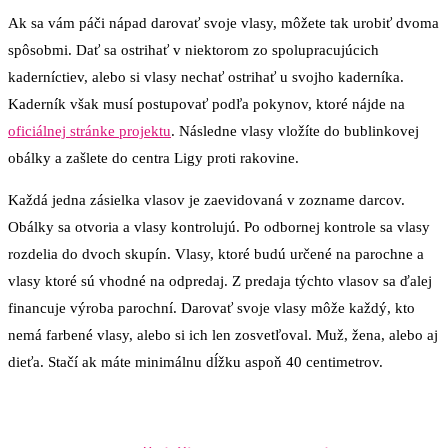
Ak sa vám páči nápad darovať svoje vlasy, môžete tak urobiť dvoma
spôsobmi. Dať sa ostrihať v niektorom zo spolupracujúcich
kaderníctiev, alebo si vlasy nechať ostrihať u svojho kaderníka.
Kaderník však musí postupovať podľa pokynov, ktoré nájde na
oficiálnej stránke projektu
. Následne vlasy vložíte do bublinkovej
obálky a zašlete do centra Ligy proti rakovine.
Každá jedna zásielka vlasov je zaevidovaná v zozname darcov.
Obálky sa otvoria a vlasy kontrolujú. Po odbornej kontrole sa vlasy
rozdelia do dvoch skupín. Vlasy, ktoré budú určené na parochne a
vlasy ktoré sú vhodné na odpredaj. Z predaja týchto vlasov sa ďalej
financuje výroba parochní. Darovať svoje vlasy môže každý, kto
nemá farbené vlasy, alebo si ich len zosvetľoval. Muž, žena, alebo aj
dieťa. Stačí ak máte minimálnu dĺžku aspoň 40 centimetrov.