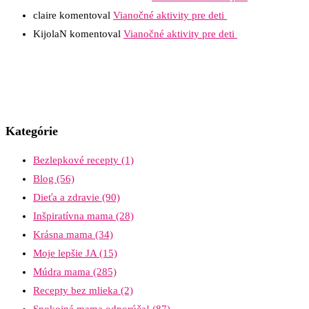
claire
komentoval
Vianočné aktivity pre deti
KijolaN
komentoval
Vianočné aktivity pre deti
Kategórie
Bezlepkové recepty
(1)
Blog
(56)
Dieťa a zdravie
(90)
Inšpiratívna mama
(28)
Krásna mama
(34)
Moje lepšie JA
(15)
Múdra mama
(285)
Recepty bez mlieka
(2)
Spokojná mama odporúča!
(87)