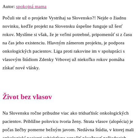
Autor:
spokojná mama
Počuli ste už o projekte Vystrihaj sa Slovensko?! Nejde o žiadnu
novinku, keďže projekt na Slovensku úspešne funguje už šesť
rokov. Myslíme si však, že je veľmi potrebné, pripomenúť si z času
na čas jeho existenciu. Hlavným zámerom projektu, je podpora
onkologických pacientov. Liga proti rakovine im v spolupráci s
vlasovým štúdiom Zdenky Vrbovej už niekoľko rokov pomáha
získať nové vlásky.
Život bez vlasov
Na Slovensku ročne pribudne viac ako tridsaťtisíc onkologických
pacientov. Približne polovicu tvoria ženy. Strata vlasov (alopécia) je
počas liečby pomerne bežným javom. Nedávna štúdia, v ktorej mali
onkologickí pacienti subjektívne označiť závažnosť nežiaducich