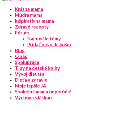
Krásna mama
Múdra mama
Inšpiratívna mama
Zdravé recepty
Fórum
Najnovšie témy
Pridať novú diskusiu
Blog
O nás
Spolupráca
Tipy na detské knihy
Vývoj dieťaťa
Dieťa a zdravie
Moje lepšie JA
Spokojná mama odporúča!
Výchova s láskou