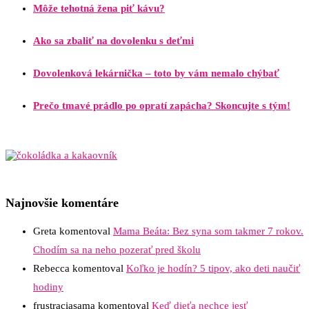
Môže tehotná žena piť kávu?
Ako sa zbaliť na dovolenku s deťmi
Dovolenková lekárnička – toto by vám nemalo chýbať
Prečo tmavé prádlo po opratí zapácha? Skoncujte s tým!
Najnovšie komentáre
Greta
komentoval
Mama Beáta: Bez syna som takmer 7 rokov.
Chodím sa na neho pozerať pred školu
Rebecca
komentoval
Koľko je hodín? 5 tipov, ako deti naučiť
hodiny
frustraciasama
komentoval
Keď dieťa nechce jesť