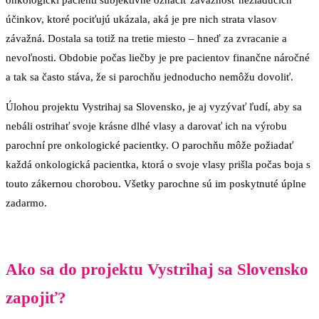
účinkov, ktoré pociťujú ukázala, aká je pre nich strata vlasov
závažná. Dostala sa totiž na tretie miesto – hneď za zvracanie a
nevoľnosti. Obdobie počas liečby je pre pacientov finančne náročné
a tak sa často stáva, že si parochňu jednoducho nemôžu dovoliť.
Úlohou projektu Vystrihaj sa Slovensko, je aj vyzývať ľudí, aby sa
nebáli ostrihať svoje krásne dlhé vlasy a darovať ich na výrobu
parochní pre onkologické pacientky. O parochňu môže požiadať
každá onkologická pacientka, ktorá o svoje vlasy prišla počas boja s
touto zákernou chorobou. Všetky parochne sú im poskytnuté úplne
zadarmo.
Ako sa do projektu Vystrihaj sa Slovensko
zapojiť?