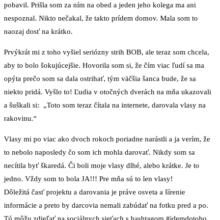
pobavil. Prišla som za ním na obed a jeden jeho kolega ma ani
nespoznal. Nikto nečakal, že takto prídem domov. Mala som to
naozaj dosť na krátko.
Prvýkrát mi z toho vyšiel seriózny strih BOB, ale teraz som chcela,
aby to bolo šokujúcejšie. Hovorila som si, že čím viac ľudí sa ma
opýta prečo som sa dala ostrihať, tým väčšia šanca bude, že sa
niekto pridá. Vyšlo to! Ľudia v otočných dverách na mňa ukazovali
a šuškali si: „Toto som teraz čítala na internete, darovala vlasy na
rakovinu.“
Vlasy mi po viac ako dvoch rokoch poriadne narástli a ja verím, že
to nebolo naposledy čo som ich mohla darovať. Nikdy som sa
necítila byť škaredá. Či boli moje vlasy dlhé, alebo krátke. Je to
jedno. Vždy som to bola JA!!! Pre mňa sú to len vlasy!
Dôležitá časť projektu a darovania je práve osveta a šírenie
informácie a preto by darcovia nemali zabúdať na fotku pred a po.
Tú môžu zdieľať na sociálnych sieťach s hashtagom #idemdotoho