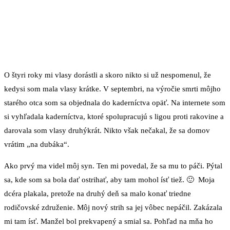
O štyri roky mi vlasy dorástli a skoro nikto si už nespomenul, že
kedysi som mala vlasy krátke. V septembri, na výročie smrti môjho
starého otca som sa objednala do kaderníctva opäť. Na internete som
si vyhľadala kaderníctva, ktoré spolupracujú s ligou proti rakovine a
darovala som vlasy druhýkrát. Nikto však nečakal, že sa domov
vrátim „na dubáka“.
Ako prvý ma videl môj syn. Ten mi povedal, že sa mu to páči. Pýtal
sa, kde som sa bola dať ostrihať, aby tam mohol ísť tiež. 🙂 Moja
dcéra plakala, pretože na druhý deň sa malo konať triedne
rodičovské združenie. Môj nový strih sa jej vôbec nepáčil. Zakázala
mi tam ísť. Manžel bol prekvapený a smial sa. Pohľad na mňa ho