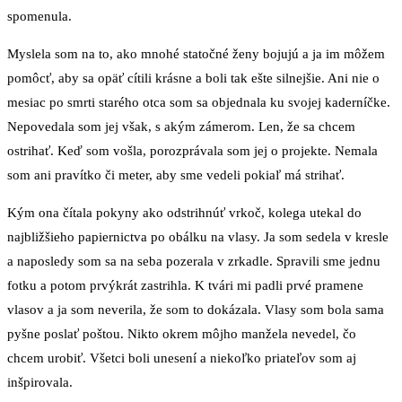
spomenula.
Myslela som na to, ako mnohé statočné ženy bojujú a ja im môžem
pomôcť, aby sa opäť cítili krásne a boli tak ešte silnejšie. Ani nie o
mesiac po smrti starého otca som sa objednala ku svojej kaderníčke.
Nepovedala som jej však, s akým zámerom. Len, že sa chcem
ostrihať. Keď som vošla, porozprávala som jej o projekte. Nemala
som ani pravítko či meter, aby sme vedeli pokiaľ má strihať.
Kým ona čítala pokyny ako odstrihnúť vrkoč, kolega utekal do
najbližšieho papiernictva po obálku na vlasy. Ja som sedela v kresle
a naposledy som sa na seba pozerala v zrkadle. Spravili sme jednu
fotku a potom prvýkrát zastrihla. K tvári mi padli prvé pramene
vlasov a ja som neverila, že som to dokázala. Vlasy som bola sama
pyšne poslať poštou. Nikto okrem môjho manžela nevedel, čo
chcem urobiť. Všetci boli unesení a niekoľko priateľov som aj
inšpirovala.