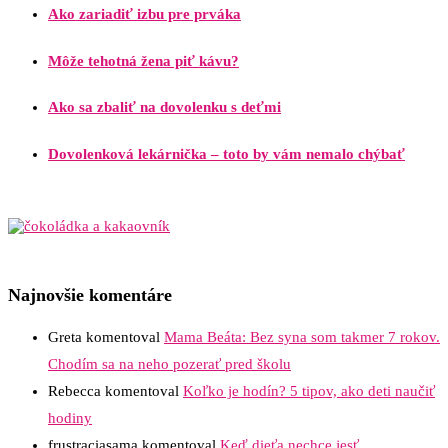
Ako zariadiť izbu pre prváka
Môže tehotná žena piť kávu?
Ako sa zbaliť na dovolenku s deťmi
Dovolenková lekárnička – toto by vám nemalo chýbať
Najnovšie komentáre
Greta
komentoval
Mama Beáta: Bez syna som takmer 7 rokov.
Chodím sa na neho pozerať pred školu
Rebecca
komentoval
Koľko je hodín? 5 tipov, ako deti naučiť
hodiny
frustraciasama
komentoval
Keď dieťa nechce jesť