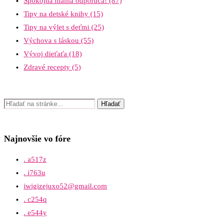
Spokojná mama odporúča!
(87)
Tipy na detské knihy
(15)
Tipy na výlet s deťmi
(25)
Výchova s láskou
(55)
Vývoj dieťaťa
(18)
Zdravé recepty
(5)
Najnovšie vo fóre
. a517z
. i763u
iwigizejuxo52@gmail.com
. c254q
. e544y