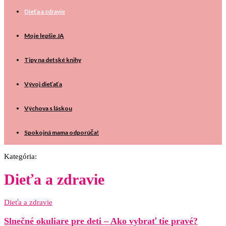
Dieťa a zdravie
Moje lepšie JA
Tipy na detské knihy
Vývoj dieťaťa
Výchova s láskou
Spokojná mama odporúča!
Kategória:
Dieťa a zdravie
Dieťa a zdravie
Slnečné okuliare pre deti – Ako vybrať tie pravé?