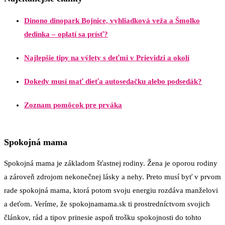
Dinono dinopark Bojnice, vyhliadková veža a Šmolko
dedinka – oplatí sa prísť?
Najlepšie tipy na výlety s deťmi v Prievidzi a okolí
Dokedy musí mať dieťa autosedačku alebo podsedák?
Zoznam pomôcok pre prváka
Spokojná mama
Spokojná mama je základom šťastnej rodiny. Žena je oporou rodiny
a zároveň zdrojom nekonečnej lásky a nehy. Preto musí byť v prvom
rade spokojná mama, ktorá potom svoju energiu rozdáva manželovi
a deťom. Veríme, že spokojnamama.sk ti prostredníctvom svojich
článkov, rád a tipov prinesie aspoň trošku spokojnosti do tohto