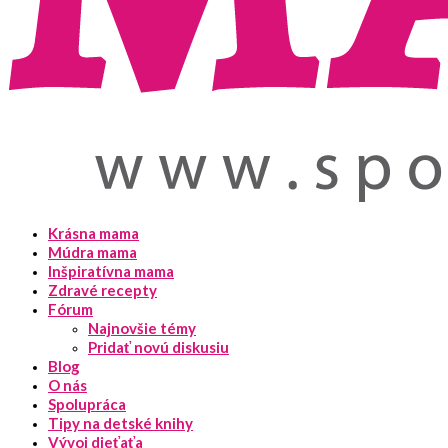
Krásna mama
Múdra mama
Inšpiratívna mama
Zdravé recepty
Fórum
Najnovšie témy
Pridať novú diskusiu
Blog
O nás
Spolupráca
Tipy na detské knihy
Vývoj dieťaťa