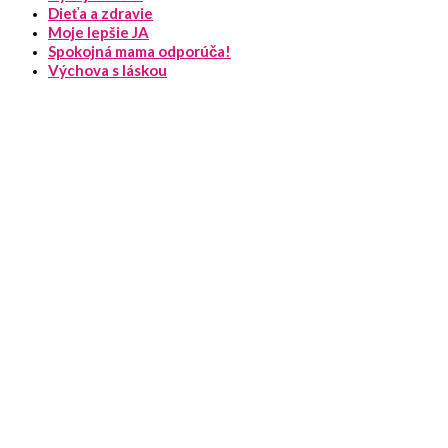
Dieťa a zdravie
Moje lepšie JA
Spokojná mama odporúča!
Výchova s láskou