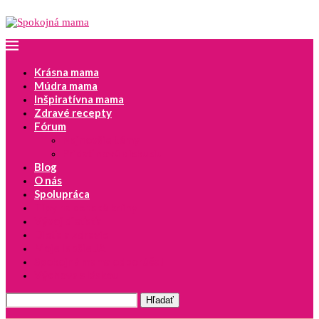
Krásna mama
Múdra mama
Inšpiratívna mama
Zdravé recepty
Fórum
Najnovšie témy
Pridať novú diskusiu
Blog
O nás
Spolupráca
Tipy na detské knihy
Vývoj dieťaťa
Dieťa a zdravie
Moje lepšie JA
Spokojná mama odporúča!
Výchova s láskou