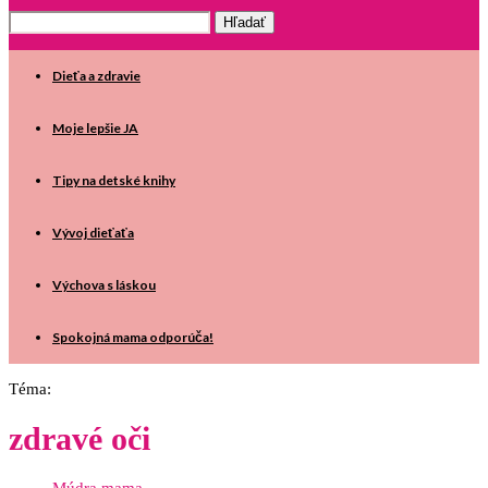
Dieťa a zdravie
Moje lepšie JA
Tipy na detské knihy
Vývoj dieťaťa
Výchova s láskou
Spokojná mama odporúča!
Téma:
zdravé oči