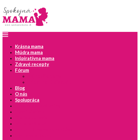
Krásna mama
Múdra mama
Inšpiratívna mama
Zdravé recepty
Fórum
Najnovšie témy
Pridať novú diskusiu
Blog
O nás
Spolupráca
Tipy na detské knihy
Vývoj dieťaťa
Dieťa a zdravie
Moje lepšie JA
Spokojná mama odporúča!
Výchova s láskou