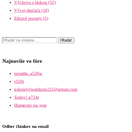
Výchova s láskou
(55)
Vývoj dieťaťa
(18)
Zdravé recepty
(5)
Najnovšie vo fóre
онлайн. a526w
r319r
gabrielyfwalshzjg225@gmail.com
Today! q724r
Нарколог на дом
Odber článkov na email