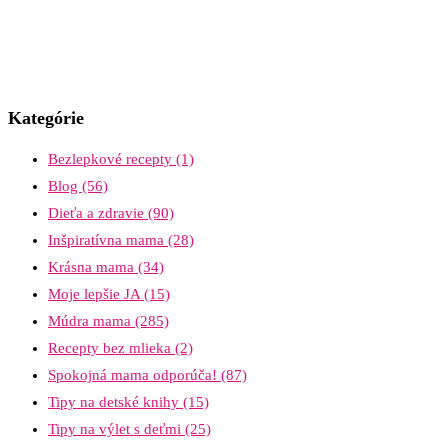
Kategórie
Bezlepkové recepty
(1)
Blog
(56)
Dieťa a zdravie
(90)
Inšpiratívna mama
(28)
Krásna mama
(34)
Moje lepšie JA
(15)
Múdra mama
(285)
Recepty bez mlieka
(2)
Spokojná mama odporúča!
(87)
Tipy na detské knihy
(15)
Tipy na výlet s deťmi
(25)