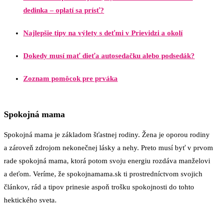
dedinka – oplatí sa prísť?
Najlepšie tipy na výlety s deťmi v Prievidzi a okolí
Dokedy musí mať dieťa autosedačku alebo podsedák?
Zoznam pomôcok pre prváka
Spokojná mama
Spokojná mama je základom šťastnej rodiny. Žena je oporou rodiny
a zároveň zdrojom nekonečnej lásky a nehy. Preto musí byť v prvom
rade spokojná mama, ktorá potom svoju energiu rozdáva manželovi
a deťom. Veríme, že spokojnamama.sk ti prostredníctvom svojich
článkov, rád a tipov prinesie aspoň trošku spokojnosti do tohto
hektického sveta.