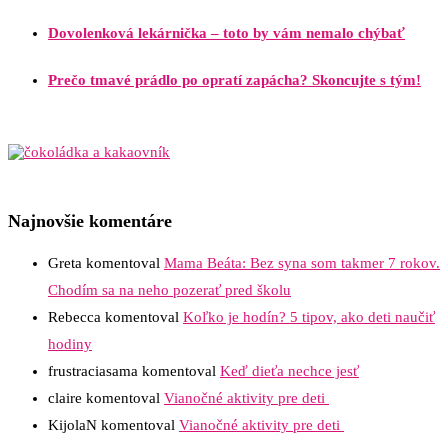
Dovolenková lekárnička – toto by vám nemalo chýbať
Prečo tmavé prádlo po opratí zapácha? Skoncujte s tým!
Najnovšie komentáre
Greta
komentoval
Mama Beáta: Bez syna som takmer 7 rokov.
Chodím sa na neho pozerať pred školu
Rebecca
komentoval
Koľko je hodín? 5 tipov, ako deti naučiť
hodiny
frustraciasama
komentoval
Keď dieťa nechce jesť
claire
komentoval
Vianočné aktivity pre deti
KijolaN
komentoval
Vianočné aktivity pre deti