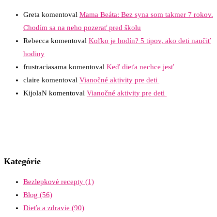
Greta
komentoval
Mama Beáta: Bez syna som takmer 7 rokov.
Chodím sa na neho pozerať pred školu
Rebecca
komentoval
Koľko je hodín? 5 tipov, ako deti naučiť
hodiny
frustraciasama
komentoval
Keď dieťa nechce jesť
claire
komentoval
Vianočné aktivity pre deti
KijolaN
komentoval
Vianočné aktivity pre deti
Kategórie
Bezlepkové recepty
(1)
Blog
(56)
Dieťa a zdravie
(90)