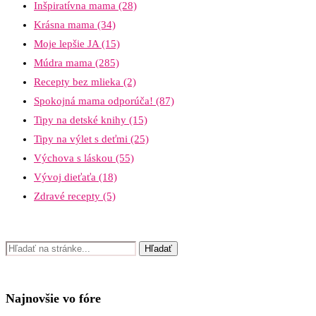
Inšpiratívna mama
(28)
Krásna mama
(34)
Moje lepšie JA
(15)
Múdra mama
(285)
Recepty bez mlieka
(2)
Spokojná mama odporúča!
(87)
Tipy na detské knihy
(15)
Tipy na výlet s deťmi
(25)
Výchova s láskou
(55)
Vývoj dieťaťa
(18)
Zdravé recepty
(5)
Najnovšie vo fóre