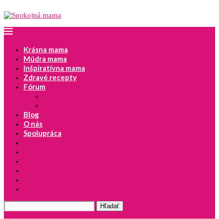
Krásna mama
Múdra mama
Inšpiratívna mama
Zdravé recepty
Fórum
Najnovšie témy
Pridať novú diskusiu
Blog
O nás
Spolupráca
Tipy na detské knihy
Vývoj dieťaťa
Dieťa a zdravie
Moje lepšie JA
Spokojná mama odporúča!
Výchova s láskou