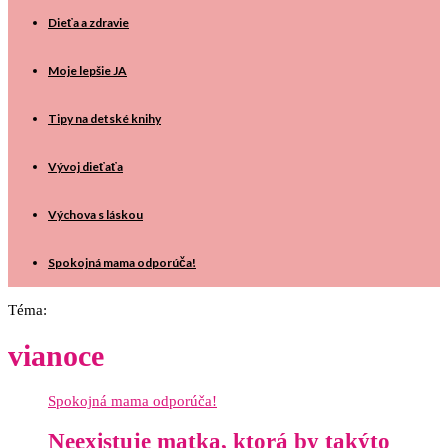
Dieťa a zdravie
Moje lepšie JA
Tipy na detské knihy
Vývoj dieťaťa
Výchova s láskou
Spokojná mama odporúča!
Téma:
vianoce
Spokojná mama odporúča!
Neexistuje matka, ktorá by takýto