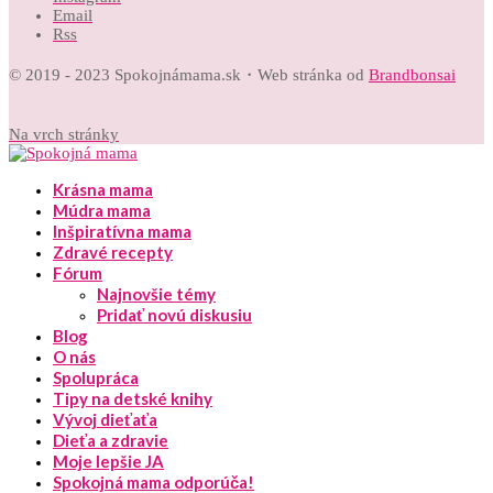
Email
Rss
© 2019 - 2023 Spokojnámama.sk・Web stránka od
Brandbonsai
Na vrch stránky
Krásna mama
Múdra mama
Inšpiratívna mama
Zdravé recepty
Fórum
Najnovšie témy
Pridať novú diskusiu
Blog
O nás
Spolupráca
Tipy na detské knihy
Vývoj dieťaťa
Dieťa a zdravie
Moje lepšie JA
Spokojná mama odporúča!