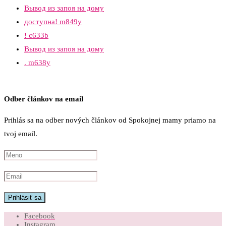
Вывод из запоя на дому
доступна! m849y
! c633b
Вывод из запоя на дому
. m638y
Odber článkov na email
Prihlás sa na odber nových článkov od Spokojnej mamy priamo na
tvoj email.
Facebook
Instagram