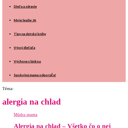
Dieťa a zdravie
Moje lepšie JA
Tipy na detské knihy
Vývoj dieťaťa
Výchova s láskou
Spokojná mama odporúča!
Téma:
alergia na chlad
Múdra mama
Alergia na chlad – Všetko čo o nej