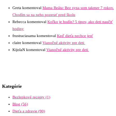
Greta
komentoval
Mama Beáta: Bez syna som takmer 7 rokov.
Chodím sa na neho pozerať pred školu
Rebecca
komentoval
Koľko je hodín? 5 tipov, ako deti naučiť
hodiny
frustraciasama
komentoval
Keď dieťa nechce jesť
claire
komentoval
Vianočné aktivity pre deti
KijolaN
komentoval
Vianočné aktivity pre deti
Kategórie
Bezlepkové recepty
(1)
Blog
(56)
Dieťa a zdravie
(90)