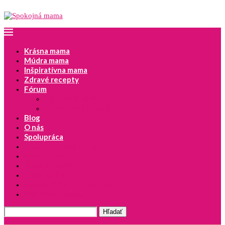
Krásna mama
Múdra mama
Inšpiratívna mama
Zdravé recepty
Fórum
Najnovšie témy
Pridať novú diskusiu
Blog
O nás
Spolupráca
Tipy na detské knihy
Vývoj dieťaťa
Dieťa a zdravie
Moje lepšie JA
Spokojná mama odporúča!
Výchova s láskou