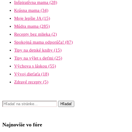
Inšpiratívna mama
(28)
Krásna mama
(34)
Moje lepšie JA
(15)
Múdra mama
(285)
Recepty bez mlieka
(2)
Spokojná mama odporúča!
(87)
Tipy na detské knihy
(15)
Tipy na výlet s deťmi
(25)
Výchova s láskou
(55)
Vývoj dieťaťa
(18)
Zdravé recepty
(5)
Najnovšie vo fóre