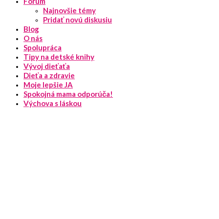
Fórum
Najnovšie témy
Pridať novú diskusiu
Blog
O nás
Spolupráca
Tipy na detské knihy
Vývoj dieťaťa
Dieťa a zdravie
Moje lepšie JA
Spokojná mama odporúča!
Výchova s láskou