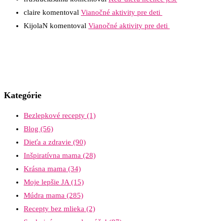
claire
komentoval
Vianočné aktivity pre deti
KijolaN
komentoval
Vianočné aktivity pre deti
Kategórie
Bezlepkové recepty
(1)
Blog
(56)
Dieťa a zdravie
(90)
Inšpiratívna mama
(28)
Krásna mama
(34)
Moje lepšie JA
(15)
Múdra mama
(285)
Recepty bez mlieka
(2)