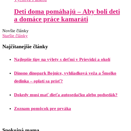
Deti doma pomáhajú – Aby boli deti
a domáce práce kamaráti
Novšie články
Staršie články
Najčítanejšie články
Najlepšie tipy na výlety s deťmi v Prievidzi a okolí
Dinono dinopark Bojnice, vyhliadková veža a Šmolko
dedinka – oplatí sa prísť?
Dokedy musí mať dieťa autosedačku alebo podsedák?
Zoznam pomôcok pre prváka
Spokojná mama