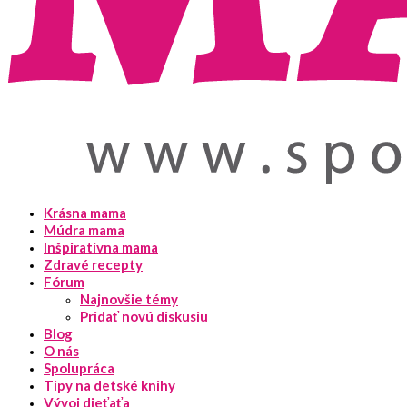
Krásna mama
Múdra mama
Inšpiratívna mama
Zdravé recepty
Fórum
Najnovšie témy
Pridať novú diskusiu
Blog
O nás
Spolupráca
Tipy na detské knihy
Vývoj dieťaťa