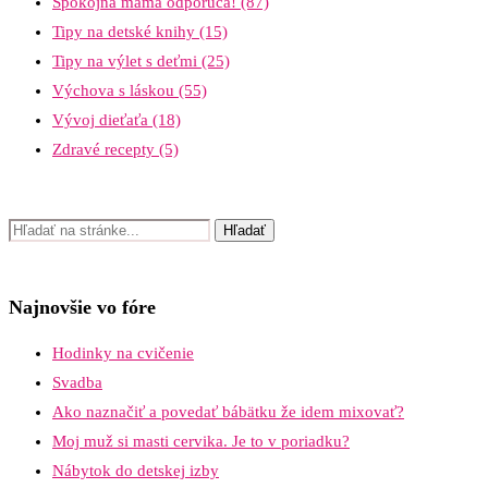
Spokojná mama odporúča!
(87)
Tipy na detské knihy
(15)
Tipy na výlet s deťmi
(25)
Výchova s láskou
(55)
Vývoj dieťaťa
(18)
Zdravé recepty
(5)
Najnovšie vo fóre
Hodinky na cvičenie
Svadba
Ako naznačiť a povedať bábätku že idem mixovať?
Moj muž si masti cervika. Je to v poriadku?
Nábytok do detskej izby