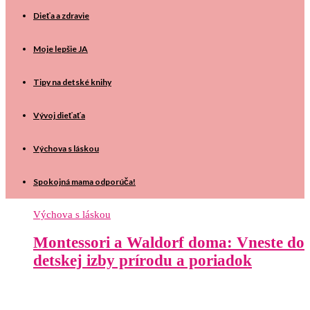
Dieťa a zdravie
Moje lepšie JA
Tipy na detské knihy
Vývoj dieťaťa
Výchova s láskou
Spokojná mama odporúča!
Výchova s láskou
Montessori a Waldorf doma: Vneste do
detskej izby prírodu a poriadok