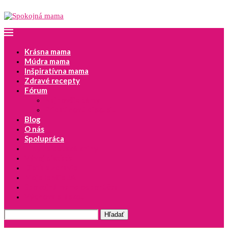
Krásna mama
Múdra mama
Inšpiratívna mama
Zdravé recepty
Fórum
Najnovšie témy
Pridať novú diskusiu
Blog
O nás
Spolupráca
Tipy na detské knihy
Vývoj dieťaťa
Dieťa a zdravie
Moje lepšie JA
Spokojná mama odporúča!
Výchova s láskou