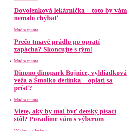
Dovolenková lekárnička – toto by vám
nemalo chýbať
Múdra mama
Prečo tmavé prádlo po opratí
zapácha? Skoncujte s tým!
Múdra mama
Dinono dinopark Bojnice, vyhliadková
veža a Šmolko dedinka – oplatí sa
prísť?
Múdra mama
Viete, aký by mal byť detský písací
stôl? Poradíme vám s výberom
Výchova s láskou