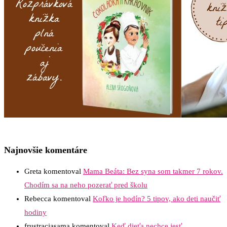
Najnovšie komentáre
Greta
komentoval
Mama Beáta: Bez syna som takmer 7 rokov.
Chodím sa na neho pozerať pred školu
Rebecca
komentoval
Koľko je hodín? 5 tipov, ako deti naučiť
hodiny
frustraciasama
komentoval
Keď dieťa nechce jesť