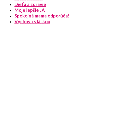
Dieťa a zdravie
Moje lepšie JA
Spokojná mama odporúča!
Výchova s láskou